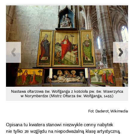
Nastawa ołtarzowa św. Wolfganga z kościoła pw. św. Wawrzyńca
Po
w Norymberdze (Mistrz Ołtarza św. Wolfganga, 1455)
Fot. Daderot, Wikimedia
Opisana tu kwatera stanowi niezwykle cenny nabytek
nie tylko ze względu na niepodważalną klasę artystyczną,