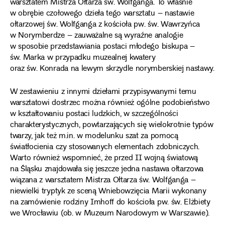
warsztatem Mistrza Ołtarza św. Wolfganga. To właśnie
w obrębie czołowego dzieła tego warsztatu – nastawie
ołtarzowej św. Wolfganga z kościoła pw. św. Wawrzyńca
w Norymberdze – zauważalne są wyraźne analogie
w sposobie przedstawiania postaci młodego biskupa –
św. Marka w przypadku muzealnej kwatery
oraz św. Konrada na lewym skrzydle norymberskiej nastawy.
W zestawieniu z innymi dziełami przypisywanymi temu
warsztatowi dostrzec można również ogólne podobieństwo
w kształtowaniu postaci ludzkich, w szczególności
charakterystycznych, powtarzających się wielokrotnie typów
twarzy, jak też m.in. w modelunku szat za pomocą
światłocienia czy stosowanych elementach zdobniczych.
Warto również wspomnieć, że przed II wojną światową
na Śląsku znajdowała się jeszcze jedna nastawa ołtarzowa
wiązana z warsztatem Mistrza Ołtarza św. Wolfganga –
niewielki tryptyk ze sceną Wniebowzięcia Marii wykonany
na zamówienie rodziny Imhoff do kościoła pw. św. Elżbiety
we Wrocławiu (ob. w Muzeum Narodowym w Warszawie).