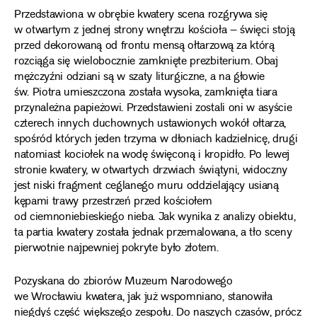
Przedstawiona w obrębie kwatery scena rozgrywa się
w otwartym z jednej strony wnętrzu kościoła – święci stoją
przed dekorowaną od frontu mensą ołtarzową za którą
rozciąga się wielobocznie zamknięte prezbiterium. Obaj
mężczyźni odziani są w szaty liturgiczne, a na głowie
św. Piotra umieszczona została wysoka, zamknięta tiara
przynależna papieżowi. Przedstawieni zostali oni w asyście
czterech innych duchownych ustawionych wokół ołtarza,
spośród których jeden trzyma w dłoniach kadzielnicę, drugi
natomiast kociołek na wodę święconą i kropidło. Po lewej
stronie kwatery, w otwartych drzwiach świątyni, widoczny
jest niski fragment ceglanego muru oddzielający usianą
kępami trawy przestrzeń przed kościołem
od ciemnoniebieskiego nieba. Jak wynika z analizy obiektu,
ta partia kwatery została jednak przemalowana, a tło sceny
pierwotnie najpewniej pokryte było złotem.
Pozyskana do zbiorów Muzeum Narodowego
we Wrocławiu kwatera, jak już wspomniano, stanowiła
niegdyś część większego zespołu. Do naszych czasów, prócz