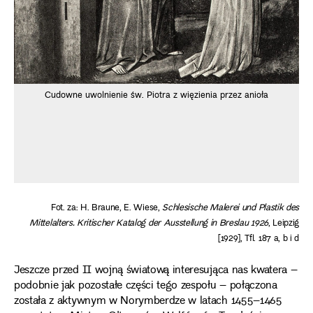
Cudowne uwolnienie św. Piotra z więzienia przez anioła
Fot. za: H. Braune, E. Wiese,
Schlesische Malerei und Plastik des
Mittelalters. Kritischer Katalog der Ausstellung in Breslau 1926
, Leipzig
[1929], Tfl. 187 a, b i d
Jeszcze przed II wojną światową interesująca nas kwatera –
podobnie jak pozostałe części tego zespołu – połączona
została z aktywnym w Norymberdze w latach 1455–1465