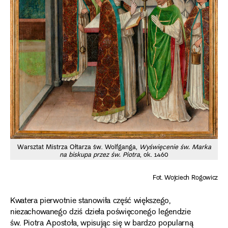
Warsztat Mistrza Ołtarza św. Wolfganga,
Wyświęcenie św. Marka
na biskupa przez św. Piotra
, ok. 1460
Fot. Wojciech Rogowicz
Kwatera pierwotnie stanowiła część większego,
niezachowanego dziś dzieła poświęconego legendzie
św. Piotra Apostoła, wpisując się w bardzo popularną