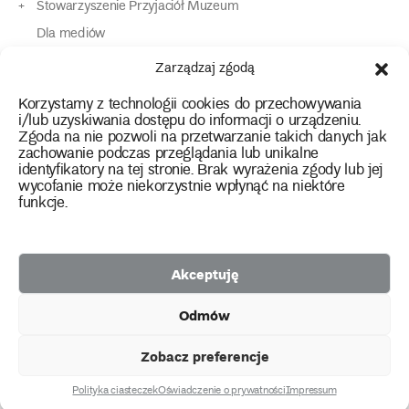
Stowarzyszenie Przyjaciół Muzeum
Dla mediów
Dla osób o specjalnych potrzebach
Zarządzaj zgodą
Komunikaty
Korzystamy z technologii cookies do przechowywania
Kontakt
i/lub uzyskiwania dostępu do informacji o urządzeniu.
Zgoda na nie pozwoli na przetwarzanie takich danych jak
zachowanie podczas przeglądania lub unikalne
instagram
twitter
facebook
youtube
tiktok
identyfikatory na tej stronie. Brak wyrażenia zgody lub jej
wycofanie może niekorzystnie wpłynąć na niektóre
funkcje.
Polityka prywatności
Deklaracja dostępności
Akceptuję
2026 Copyright by Muzeum Narodowe we Wrocławiu
Odmów
Facebook
facebook
facebook
Facebook
facebook
Muzeum
Pawilonu
Muzeum
Panoramy
Stowarzyszenie
Projekty
Narodowego
Czterech
Etnograficznego
Racławickiej
Przyjaciół
Zobacz preferencje
unijne
Kopuł
Muzeum
Narodowego
Polityka ciasteczek
Oświadczenie o prywatności
Impressum
created by