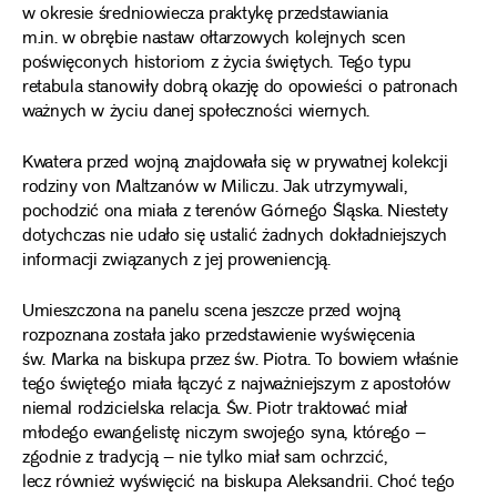
w okresie średniowiecza praktykę przedstawiania
m.in. w obrębie nastaw ołtarzowych kolejnych scen
poświęconych historiom z życia świętych. Tego typu
retabula stanowiły dobrą okazję do opowieści o patronach
ważnych w życiu danej społeczności wiernych.
Kwatera przed wojną znajdowała się w prywatnej kolekcji
rodziny von Maltzanów w Miliczu. Jak utrzymywali,
pochodzić ona miała z terenów Górnego Śląska. Niestety
dotychczas nie udało się ustalić żadnych dokładniejszych
informacji związanych z jej proweniencją.
Umieszczona na panelu scena jeszcze przed wojną
rozpoznana została jako przedstawienie wyświęcenia
św. Marka na biskupa przez św. Piotra. To bowiem właśnie
tego świętego miała łączyć z najważniejszym z apostołów
niemal rodzicielska relacja. Św. Piotr traktować miał
młodego ewangelistę niczym swojego syna, którego –
zgodnie z tradycją – nie tylko miał sam ochrzcić,
lecz również wyświęcić na biskupa Aleksandrii. Choć tego