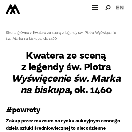
Wyszukiw
Wyszuk
EN
dla:
Strona główna
>
Kwatera ze sceną z legendy św. Piotra Wyświęcenie
św. Marka na biskupa, ok. 1460
Kwatera ze sceną
z legendy św. Piotra
Wyświęcenie św. Marka
na biskupa
, ok. 1460
#powroty
Zakup przez muzeum na rynku aukcyjnym cennego
dzieła sztuki średniowiecznej to niecodzienne