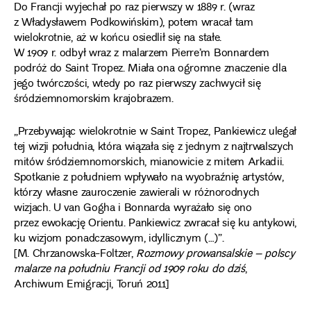
Do Francji wyjechał po raz pierwszy w 1889 r. (wraz
z Władysławem Podkowińskim), potem wracał tam
wielokrotnie, aż w końcu osiedlił się na stałe.
W 1909 r. odbył wraz z malarzem Pierre’m Bonnardem
podróż do Saint Tropez. Miała ona ogromne znaczenie dla
jego twórczości, wtedy po raz pierwszy zachwycił się
śródziemnomorskim krajobrazem.
„Przebywając wielokrotnie w Saint Tropez, Pankiewicz ulegał
tej wizji południa, która wiązała się z jednym z najtrwalszych
mitów śródziemnomorskich, mianowicie z mitem Arkadii.
Spotkanie z południem wpływało na wyobraźnię artystów,
którzy własne zauroczenie zawierali w różnorodnych
wizjach. U van Gogha i Bonnarda wyrażało się ono
przez ewokację Orientu. Pankiewicz zwracał się ku antykowi,
ku wizjom ponadczasowym, idyllicznym (…)”.
[M. Chrzanowska-Foltzer,
Rozmowy prowansalskie – polscy
malarze na południu Francji od 1909 roku do dziś
,
Archiwum Emigracji, Toruń 2011]