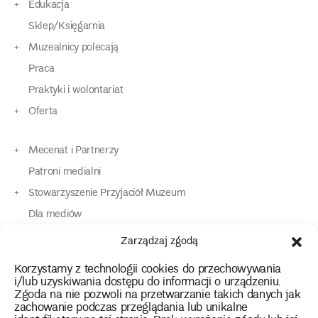
Edukacja
Sklep/Księgarnia
Muzealnicy polecają
Praca
Praktyki i wolontariat
Oferta
Mecenat i Partnerzy
Patroni medialni
Stowarzyszenie Przyjaciół Muzeum
Dla mediów
Dla osób o specjalnych potrzebach
Zarządzaj zgodą
Komunikaty
Korzystamy z technologii cookies do przechowywania
Kontakt
i/lub uzyskiwania dostępu do informacji o urządzeniu.
Zgoda na nie pozwoli na przetwarzanie takich danych jak
zachowanie podczas przeglądania lub unikalne
instagram
twitter
facebook
youtube
tiktok