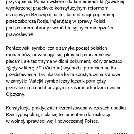
przystąpieniu Poniatowskiego do konfederacji targowickiej
wymierzonej przeciwko konstytucyjnym reformom
ustrojowym Rzeczypospolitej, konfederacji popieranej
przez zaborczą Rosję, ingerującą w sprawy Polski
pod pozorem obrony swobód religijnych mniejszości
prawosławnej.
Poniatowski symbolicznie zamyka poczet polskich
monarchów, odwracając się jakby od poprzedników
plecami, ale też trzyma w dłoni dokument, który znacząco
zgięty w literę „V” (Victoria) wychodzi poza ciemne tło
przedstawienia. Tak ukazana karta konstytucyjna stanowi
w zamyśle Matejki symboliczny łącznik pomiędzy
przeszłością a nadchodzącymi czasami odrodzenia wolnej
Ojczyzny.
Konstytucja, praktycznie niezrealizowana w czasach upadku
Rzeczypospolitej, stała się testamentem do realizacji
w wolnej, sprawiedliwej i nowoczesnej Polsce.