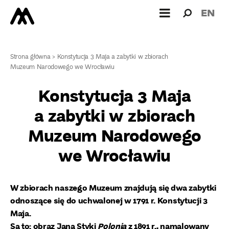
Wyszukiw
Wyszuk
EN
dla:
Strona główna
>
Konstytucja 3 Maja a zabytki w zbiorach
Muzeum Narodowego we Wrocławiu
Konstytucja 3 Maja
a zabytki w zbiorach
Muzeum Narodowego
we Wrocławiu
W zbiorach naszego Muzeum znajdują się dwa zabytki
odnoszące się do uchwalonej w 1791 r. Konstytucji 3
Maja.
Są to: obraz Jana Styki
Polonia
z 1891 r., namalowany