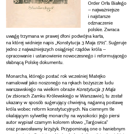
Order Orła Białego
– najważniejsze
i najstarsze
odznaczenie
polskie. Zwraca
uwagę trzymana w prawej dłoni podwójna karta,
na której widnieje napis „Konstytucja 3 Maja 1791”. Sugeruje
jedno z najważniejszych osiągnięć rządów króla –
opracowanie i ustanowienie nowoczesnego i reformującego
słabnącą Polskę dokumentu.
Monarcha, którego postać rok wcześniej Matejko
namalował jako noszonego na rękach bożyszcze ludu
warszawskiego na wielkim obrazie
Konstytucja 3 Maja
(w zbiorach Zamku Królewskiego w Warszawie), tu został
ukazany w sposób sugerujący chwiejną, naganną postawę
króla wobec reform konstytucyjnych. Na ciemnym tle
okalającym sylwetkę monarchy na wysokości jego piersi
autor wypisał czarnym kolorem słowo „Targowica”
oraz prawosławny krzyżyk. Przypominają one o haniebnym