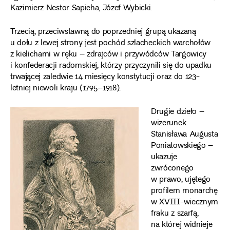
Kazimierz Nestor Sapieha, Józef Wybicki.
Trzecią, przeciwstawną do poprzedniej grupą ukazaną
u dołu z lewej strony jest pochód szlacheckich warchołów
z kielichami w ręku – zdrajców i przywódców Targowicy
i konfederacji radomskiej, którzy przyczynili się do upadku
trwającej zaledwie 14 miesięcy konstytucji oraz do 123-
letniej niewoli kraju (1795–1918).
Drugie dzieło –
wizerunek
Stanisława Augusta
Poniatowskiego –
ukazuje
zwróconego
w prawo, ujętego
profilem monarchę
w XVIII-wiecznym
fraku z szarfą,
na której widnieje