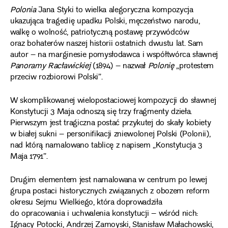
Polonia
Jana Styki to wielka alegoryczna kompozycja
ukazująca tragedię upadku Polski, męczeństwo narodu,
walkę o wolność, patriotyczną postawę przywódców
oraz bohaterów naszej historii ostatnich dwustu lat. Sam
autor – na marginesie pomysłodawca i współtwórca sławnej
Panoramy Racławickiej
(1894) – nazwał
Polonię
„protestem
przeciw rozbiorowi Polski”.
W skomplikowanej wielopostaciowej kompozycji do sławnej
Konstytucji 3 Maja odnoszą się trzy fragmenty dzieła.
Pierwszym jest tragiczna postać przykutej do skały kobiety
w białej sukni – personifikacji zniewolonej Polski (Polonii),
nad którą namalowano tablicę z napisem „Konstytucja 3
Maja 1791”.
Drugim elementem jest namalowana w centrum po lewej
grupa postaci historycznych związanych z obozem reform
okresu Sejmu Wielkiego, która doprowadziła
do opracowania i uchwalenia konstytucji – wśród nich:
Ignacy Potocki, Andrzej Zamoyski, Stanisław Małachowski,