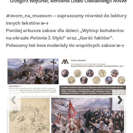
Grzegorz Wojturski, kierownik Działu Oświatowego MNWr
#zoom_na_muzeum – zapraszamy również do lektury
innych tekstów ➸
Poniżej arkusze zabaw dla dzieci: „Wytrop bohaterów
na obrazie
Polonia
J. Styki” oraz „Garść faktów”.
Polecamy też inne materiały do wspólnych zabaw ➸