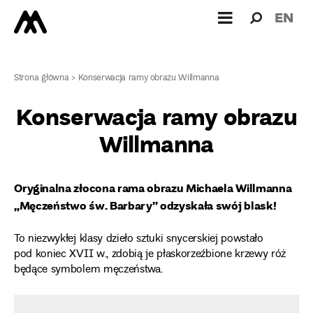
Wyszukiw
Wyszuk
EN
dla:
Strona główna
>
Konserwacja ramy obrazu Willmanna
Konserwacja ramy obrazu
Willmanna
Oryginalna złocona rama obrazu Michaela Willmanna
„Męczeństwo św. Barbary” odzyskała swój blask!
To niezwykłej klasy dzieło sztuki snycerskiej powstało
pod koniec XVII w., zdobią je płaskorzeźbione krzewy róż
będące symbolem męczeństwa.