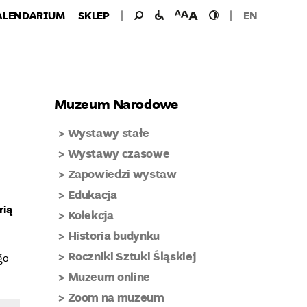
Wyszukiwanie
Wyszukaj
udogodnienia
wielkość
wysoki
ALENDARIUM
SKLEP
EN
dla:
dla
czcionki
kontrast
niepełnosprawnych
Muzeum Narodowe
Wystawy stałe
Wystawy czasowe
Zapowiedzi wystaw
Edukacja
rią
Kolekcja
Historia budynku
Roczniki Sztuki Śląskiej
go
Muzeum online
Zoom na muzeum