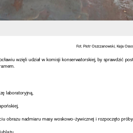
Fot. Piotr Oszczanowski, Kaja Oss
wiu wzięli udział w komisji konserwatorskiej, by sprawdzić pos
gramem.
ę laboratoryjną,
pońskiej,
iu obrazu nadmiaru masy woskowo-żywicznej i rozpoczęto próby 
ublażu.