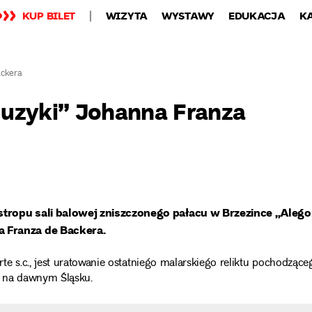
KUP BILET
WIZYTA
WYSTAWY
EDUKACJA
K
ackera
Muzyki” Johanna Franza
tropu sali balowej zniszczonego pałacu w Brzezince „Alego
 Franza de Backera.
e s.c., jest uratowanie ostatniego malarskiego reliktu pochodzące
ch na dawnym Śląsku.