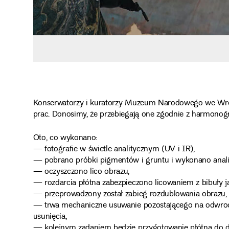
Konserwatorzy i kuratorzy Muzeum Narodowego we Wrocła
prac. Donosimy, że przebiegają one zgodnie z harmono
Oto, co wykonano:
— fotografie w świetle analitycznym (UV i IR),
— pobrano próbki pigmentów i gruntu i wykonano analiz
— oczyszczono lico obrazu,
— rozdarcia płótna zabezpieczono licowaniem z bibuły ja
— przeprowadzony został zabieg rozdublowania obrazu,
— trwa mechaniczne usuwanie pozostającego na odwroc
usunięcia,
— kolejnym zadaniem będzie przygotowanie płótna do d