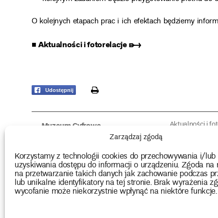
O kolejnych etapach prac i ich efektach będziemy infor
■ Aktualności i fotorelacje ➸
print
Udostępnij
Aktualności i fo
Muzeum Cyfrowe
Fotorelacje edu
O muzeum
Zarządzaj zgodą
Intrygujące!
Konserwacja
Muzealne roz
Użyczenia obiektów
Korzystamy z technologii cookies do przechowywania i/lub
Kolekcja
Biblioteka
uzyskiwania dostępu do informacji o urządzeniu. Zgoda na 
Europejskie Dni
Wydawnictwo
na przetwarzanie takich danych jak zachowanie podczas pr
Programy badań
Multimedia
lub unikalne identyfikatory na tej stronie. Brak wyrażenia zg
wycofanie może niekorzystnie wpłynąć na niektóre funkcje.
2026 Copyright by Muzeum Narodowe we Wrocławiu