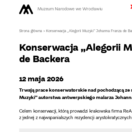
Muzeum Narodowe we Wrocławiu
Strona główna
>
Konserwacja „Alegorii Muzyki” Johanna Franza de B
Konserwacja „Alegorii 
de Backera
12 maja 2026
Trwają prace konserwatorskie nad pochodzącą ze s
Muzyki” autorstwa antwerpskiego malarza Johanna
Celem konserwacji, którą prowadzi krakowska firma ReArt
z jednej z najwspanialszych rezydencji arystokratyczny