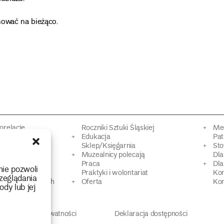
mować na bieżąco.
torelacje
Roczniki Sztuki Śląskiej
Mec
kacyjne
Edukacja
Pat
Sklep/Księgarnia
Sto
mowy
Muzealnicy polecają
Dl
Praca
Dla
nie pozwoli
 Dziedzictwa
Praktyki i wolontariat
Ko
zeglądania
 strat wojennych
Oferta
Kon
ody lub jej
Polityka prywatności
Deklaracja dostępności