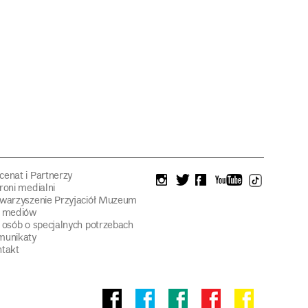
enat i Partnerzy
instagram
twitter
facebook
youtube
tiktok
roni medialni
warzyszenie Przyjaciół Muzeum
a mediów
 osób o specjalnych potrzebach
munikaty
takt
Facebook
facebook
facebook
Facebook
facebook