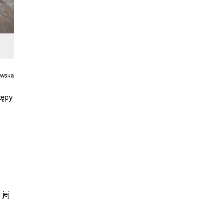
owska
tępy
jej