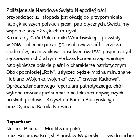
Zbliżające się Narodowe Święto Niepodległości
przypadające 11 listopada jest okazją do przypomnienia
najpiękniejszych polskich pieśni patriotycznych. Świętujmy
wspólnie przy dźwiękach muzyki!
Kameralny Chór Politechniki Wrocławskiej – powstały
w 2016 r. obecnie ponad 50-osobowy zespół – zrzesza
studentów, pracowników i absolwentów PWr pasjonujących
się śpiewem chóralnym. Podczas koncertu zaprezentuje
najpiękniejsze polskie pieśni o charakterze patriotycznym.
Obok podniosłej ,,Roty”, usłyszeć będzie można m.in. znane
i lubiane ,,Wojenko, wojenko” czy ,,Pierwsza Kadrowa”.
Oprócz sztandarowego repertuaru patriotycznego, chór
wykona również pieśni oparte na tekstach największych
polskich poetów – Krzysztofa Kamila Baczyńskiego
oraz Cypriana Kamila Norwida.
Repertuar:
Norbert Blacha – Modlitwa o pokój
muz. Bronisław Król, sł. Stanisław Magierski – Dziś do ciebie