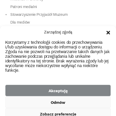
Patroni medialni
Stowarzyszenie Przyjaciół Muzeum
Dla mediów
Dla osób o specjalnych potrzebach
Zarządzaj zgodą
Komunikaty
Korzystamy z technologii cookies do przechowywania
Kontakt
i/lub uzyskiwania dostępu do informacji o urządzeniu.
Zgoda na nie pozwoli na przetwarzanie takich danych jak
zachowanie podczas przeglądania lub unikalne
instagram
twitter
facebook
youtube
tiktok
identyfikatory na tej stronie. Brak wyrażenia zgody lub jej
wycofanie może niekorzystnie wpłynąć na niektóre
funkcje.
Polityka prywatności
Deklaracja dostępności
Akceptuję
2026 Copyright by Muzeum Narodowe we Wrocławiu
Odmów
Facebook
facebook
facebook
Facebook
facebook
Muzeum
Pawilonu
Muzeum
Panoramy
Stowarzyszenie
Projekty
Narodowego
Czterech
Etnograficznego
Racławickiej
Przyjaciół
Zobacz preferencje
unijne