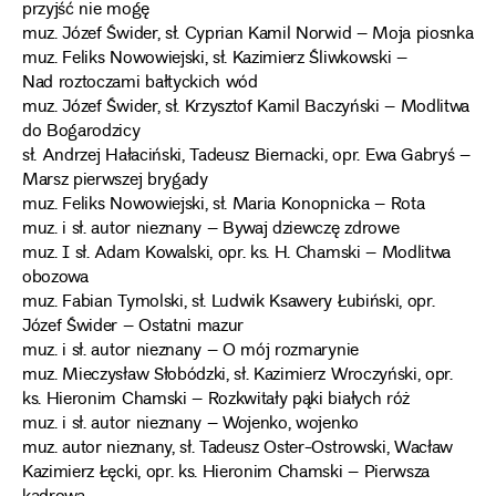
przyjść nie mogę
muz. Józef Świder, sł. Cyprian Kamil Norwid – Moja piosnka
muz. Feliks Nowowiejski, sł. Kazimierz Śliwkowski –
Nad roztoczami bałtyckich wód
muz. Józef Świder, sł. Krzysztof Kamil Baczyński – Modlitwa
do Bogarodzicy
sł. Andrzej Hałaciński, Tadeusz Biernacki, opr. Ewa Gabryś –
Marsz pierwszej brygady
muz. Feliks Nowowiejski, sł. Maria Konopnicka – Rota
muz. i sł. autor nieznany – Bywaj dziewczę zdrowe
muz. I sł. Adam Kowalski, opr. ks. H. Chamski – Modlitwa
obozowa
muz. Fabian Tymolski, sł. Ludwik Ksawery Łubiński, opr.
Józef Świder – Ostatni mazur
muz. i sł. autor nieznany – O mój rozmarynie
muz. Mieczysław Słobódzki, sł. Kazimierz Wroczyński, opr.
ks. Hieronim Chamski – Rozkwitały pąki białych róż
muz. i sł. autor nieznany – Wojenko, wojenko
muz. autor nieznany, sł. Tadeusz Oster-Ostrowski, Wacław
Kazimierz Łęcki, opr. ks. Hieronim Chamski – Pierwsza