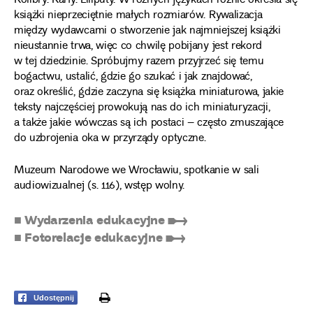
Kolibry. Karły. Liliputy. W różnych językach różnie określa się
książki nieprzeciętnie małych rozmiarów. Rywalizacja
między wydawcami o stworzenie jak najmniejszej książki
nieustannie trwa, więc co chwilę pobijany jest rekord
w tej dziedzinie. Spróbujmy razem przyjrzeć się temu
bogactwu, ustalić, gdzie go szukać i jak znajdować,
oraz określić, gdzie zaczyna się książka miniaturowa, jakie
teksty najczęściej prowokują nas do ich miniaturyzacji,
a także jakie wówczas są ich postaci – często zmuszające
do uzbrojenia oka w przyrządy optyczne.
Muzeum Narodowe we Wrocławiu, spotkanie w sali
audiowizualnej (s. 116), wstęp wolny.
■ Wydarzenia edukacyjne ➸
■ Fotorelacje edukacyjne ➸
print
Udostępnij