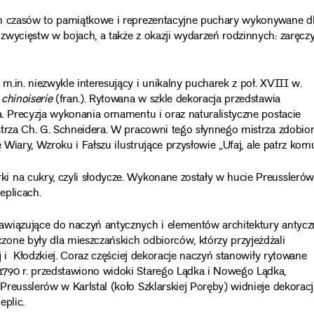
ch czasów to pamiątkowe i reprezentacyjne puchary wykonywane d
zwycięstw w bojach, a także z okazji wydarzeń rodzinnych: zaręczy
.in. niezwykle interesujący i unikalny pucharek z poł. XVIII w.
.
chinoiserie
(fran.). Rytowana w szkle dekoracja przedstawia
. Precyzja wykonania ornamentu i oraz naturalistyczne postacie
strza Ch. G. Schneidera. W pracowni tego słynnego mistrza zdobio
 Wiary, Wzroku i Fałszu ilustrujące przysłowie „Ufaj, ale patrz komu
i na cukry, czyli słodycze. Wykonane zostały w hucie Preusslerów
eplicach.
wiązujące do naczyń antycznych i elementów architektury antyczn
one były dla mieszczańskich odbiorców, którzy przyjeżdżali
j i Kłodzkiej. Coraz częściej dekoracje naczyń stanowiły rytowane
790 r. przedstawiono widoki Starego Lądka i Nowego Lądka,
reusslerów w Karlstal (koło Szklarskiej Poręby) widnieje dekoracj
eplic.