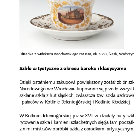
Filiżanka z widokiem wrocławskiego ratusza, ok. 1860, Śląsk, Wałbrzyc
Szkło artystyczne z okresu baroku i klasycyzmu
Dzięki ostatniemu zakupowi powiększony został zbiór sz
Narodowego we Wrocławiu kupowane są przede wszystkim
szklane szkła z hut śląskich, zwłaszcza tzw. szkła uzd
i pałaców w Kotlinie Jeleniogórskiej i Kotlinie Kłodzkiej.
W Kotlinie Jeleniogórskiej już w XVI w. działały huty sz
rytowania szkła i kamieni szlachetnych sięga tam począ
z nimi mistrzów obróbki szkła z ośrodkami artystycznym