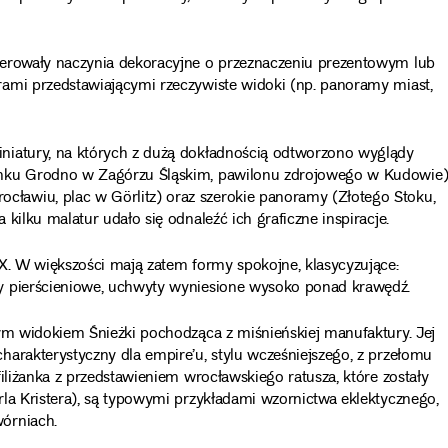
ferowały naczynia dekoracyjne o przeznaczeniu prezentowym lub
ami przedstawiającymi rzeczywiste widoki (np. panoramy miast,
niatury, na których z dużą dokładnością odtworzono wyglądy
amku Grodno w Zagórzu Śląskim, pawilonu zdrojowego w Kudowie)
ławiu, plac w Görlitz) oraz szerokie panoramy (Złotego Stoku,
kilku malatur udało się odnaleźć ich graficzne inspiracje.
IX. W większości mają zatem formy spokojne, klasycyzujące:
y pierścieniowe, uchwyty wyniesione wysoko ponad krawędź.
nym widokiem Śnieżki pochodząca z miśnieńskiej manufaktury. Jej
arakterystyczny dla empire’u, stylu wcześniejszego, z przełomu
iliżanka z przedstawieniem wrocławskiego ratusza, które zostały
la Kristera), są typowymi przykładami wzornictwa eklektycznego,
órniach.