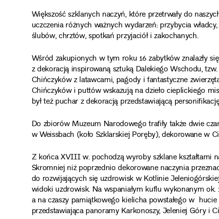
Większość szklanych naczyń, które przetrwały do naszy
uczczenia różnych ważnych wydarzeń: przybycia władcy, 
ślubów, chrztów, spotkań przyjaciół i zakochanych.
Wśród zakupionych w tym roku 16 zabytków znalazły się m
z dekoracją inspirowaną sztuką Dalekiego Wschodu, tzw
Chińczyków z latawcami, pagody i fantastyczne zwierzęta
Chińczyków i puttów wskazują na dzieło cieplickiego mi
był też puchar z dekoracją przedstawiającą personifikację
Do zbiorów Muzeum Narodowego trafiły także dwie czark
w Weissbach (koło Szklarskiej Poręby), dekorowane w Ci
Z końca XVIII w. pochodzą wyroby szklane kształtami na
Skromniej niż poprzednio dekorowane naczynia przeznacz
do rozwijających się uzdrowisk w Kotlinie Jeleniogórskie
widoki uzdrowisk. Na wspaniałym kuflu wykonanym ok. 1
a na czaszy pamiątkowego kielicha powstałego w hucie P
przedstawiająca panoramy Karkonoszy, Jeleniej Góry i Ci