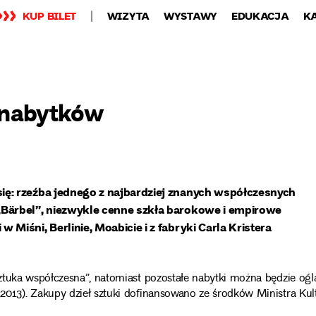
KUP BILET
WIZYTA
WYSTAWY
EDUKACJA
K
 nabytków
ę: rzeźba jednego z najbardziej znanych współczesnych
Bärbel”, niezwykle cenne szkła barokowe i empirowe
Miśni, Berlinie, Moabicie i z fabryki Carla Kristera
ztuka współczesna”, natomiast pozostałe nabytki można będzie og
013). Zakupy dzieł sztuki dofinansowano ze środków Ministra Kul