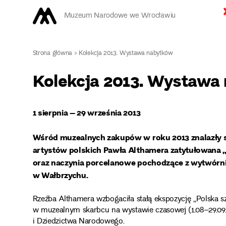
Muzeum Narodowe we Wrocławiu
Strona główna
>
Kolekcja 2013. Wystawa nabytków
Kolekcja 2013. Wystawa
1 sierpnia – 29 września 2013
Wśród muzealnych zakupów w roku 2013 znalazły si
artystów polskich Pawła Althamera zatytułowana „
oraz naczynia porcelanowe pochodzące z wytwórni w 
w Wałbrzychu.
Rzeźba Althamera wzbogaciła stałą ekspozycję „Polska s
w muzealnym skarbcu na wystawie czasowej (1.08–29.09.2
i Dziedzictwa Narodowego.