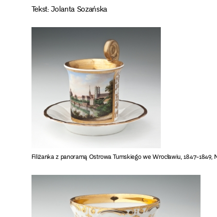
Tekst: Jolanta Sozańska
Filiżanka z panoramą Ostrowa Tumskiego we Wrocławiu, 1847-1849, 