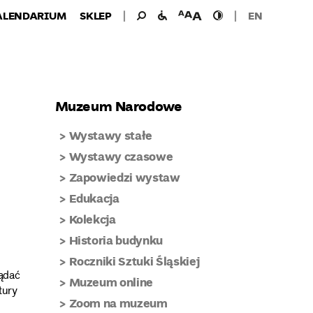
Wyszukiwanie
Wyszukaj
udogodnienia
wielkość
wysoki
ALENDARIUM
SKLEP
EN
dla:
dla
czcionki
kontrast
niepełnosprawnych
Muzeum Narodowe
Wystawy stałe
Wystawy czasowe
Zapowiedzi wystaw
Edukacja
Kolekcja
Historia budynku
Roczniki Sztuki Śląskiej
lądać
Muzeum online
tury
Zoom na muzeum