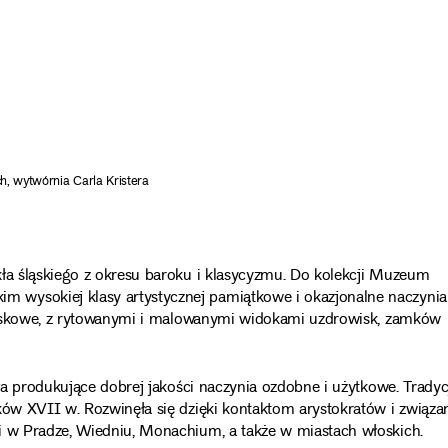
h, wytwórnia Carla Kristera
kła śląskiego z okresu baroku i klasycyzmu. Do kolekcji Muzeum
 wysokiej klasy artystycznej pamiątkowe i okazjonalne naczynia
rowiskowe, z rytowanymi i malowanymi widokami uzdrowisk, zamków
kła produkujące dobrej jakości naczynia ozdobne i użytkowe. Tradyc
tków XVII w. Rozwinęła się dzięki kontaktom arystokratów i związ
i w Pradze, Wiedniu, Monachium, a także w miastach włoskich.