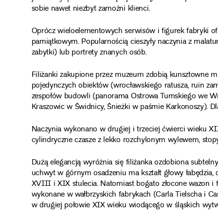
sobie nawet niezbyt zamożni klienci.
Oprócz wieloelementowych serwisów i figurek fabryki o
pamiątkowym. Popularnością cieszyły naczynia z malatur
zabytki) lub portrety znanych osób.
Filiżanki zakupione przez muzeum zdobią kunsztowne mi
pojedynczych obiektów (wrocławskiego ratusza, ruin z
zespołów budowli (panorama Ostrowa Tumskiego we Wroc
Kraszowic w Świdnicy, Śnieżki w paśmie Karkonoszy). Dla 
Naczynia wykonano w drugiej i trzeciej ćwierci wieku X
cylindryczne czasze z lekko rozchylonym wylewem, stop
Dużą elegancją wyróżnia się filiżanka ozdobiona subtel
uchwyt w górnym osadzeniu ma kształt głowy łabędzia, ch
XVIII i XIX stulecia. Natomiast bogato złocone wazon i f
wykonane w wałbrzyskich fabrykach (Carla Tielscha i Car
w drugiej połowie XIX wieku wiodącego w śląskich wytw