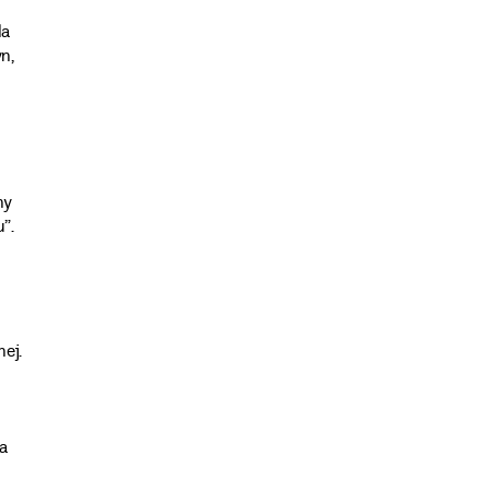
la
n,
ny
”.
ej.
a