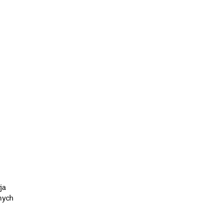
ja
anych