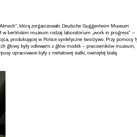
j „Almech”, którą zorganizowało Deutsche Guggenheim Museum
ł w berlińskim muzeum rodzaj laboratorium „work in progress” –
ojca, produkującej w Polsce syntetyczne tworzywo. Przy pomocy t
nu. Ich głowy były odlewami z głów modeli – pracowników muzeum,
rpusy opracowane były z metalowej siatki, owiniętej białą