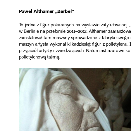
Paweł Althamer „Bärbel”
To jedna z figur pokazanych na wystawie zatytułowane
w Berlinie na przełomie 2011–2012. Althamer zaaranżowa
zainstalował tam maszyny sprowadzone z fabryki swego 
maszyn artysta wykonał kilkadziesiąt figur z polietyle
przyjaciół artysty i zwiedzających. Natomiast ażurowe ko
polietylenową taśmą.