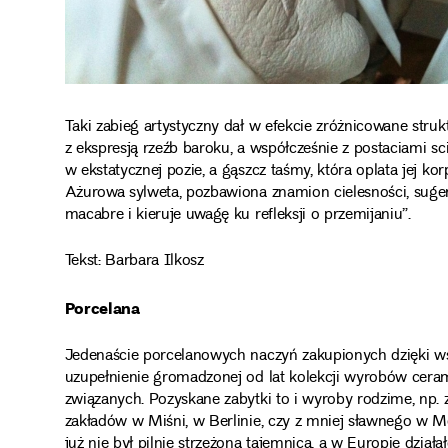
Taki zabieg artystyczny dał w efekcie zróżnicowane stru
z ekspresją rzeźb baroku, a współcześnie z postaciami sci
w ekstatycznej pozie, a gąszcz taśmy, która oplata jej kor
Ażurowa sylweta, pozbawiona znamion cielesności, suge
macabre i kieruje uwagę ku refleksji o przemijaniu”.
Tekst: Barbara Ilkosz
Porcelana
Jedenaście porcelanowych naczyń zakupionych dzięki ws
uzupełnienie gromadzonej od lat kolekcji wyrobów ceram
związanych. Pozyskane zabytki to i wyroby rodzime, np. z
zakładów w Miśni, w Berlinie, czy z mniej sławnego w M
już nie był pilnie strzeżoną tajemnicą, a w Europie dzia