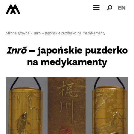
Wyszukiw
Wyszuk
EN
dla:
Strona główna
>
Inrō – japońskie puzderko na medykamenty
Inrō
– japońskie puzderko
na medykamenty