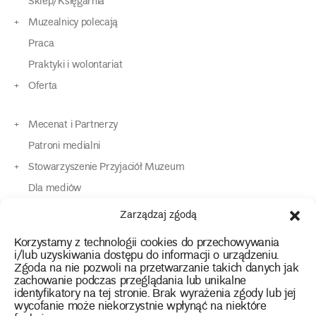
Sklep/Księgarnia
Muzealnicy polecają
Praca
Praktyki i wolontariat
Oferta
Mecenat i Partnerzy
Patroni medialni
Stowarzyszenie Przyjaciół Muzeum
Dla mediów
Dla osób o specjalnych potrzebach
Zarządzaj zgodą
Komunikaty
Korzystamy z technologii cookies do przechowywania
Kontakt
i/lub uzyskiwania dostępu do informacji o urządzeniu.
Zgoda na nie pozwoli na przetwarzanie takich danych jak
zachowanie podczas przeglądania lub unikalne
instagram
twitter
facebook
youtube
tiktok
identyfikatory na tej stronie. Brak wyrażenia zgody lub jej
wycofanie może niekorzystnie wpłynąć na niektóre