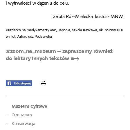
i wytrwałości w dążeniu do celu.
Dorota Róż-Mielecka, kustosz MNWr
Puzderko na medykamenty
inrō
, Japonia, szkoła Kajikawa, ok. połowy XIX
w.; fot. Arkadiusz Podstawka
#zoom_na_muzeum – zapraszamy również
do lektury innych tekstów ➸
print
Udostępnij
Muzeum Cyfrowe
O muzeum
Konserwacja