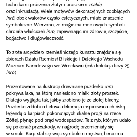
technikami prószenia złotym proszkiem
makie
oraz inkrustacją. Wiele motywów dekoracyjnych zdobiących
inrō
, obok walorów czysto estetycznych, miało znaczenie
symboliczne. Wierzono, że magiczna moc owych symboli
chroniła właścicieli
inrō
, zapewniając im zdrowie, szczęście,
bogactwo i długowieczność.
To złote arcydzieło rzemieślniczego kunsztu znajduje się
zbiorach Działu Rzemiosł Bliskiego i Dalekiego Wschodu
Muzeum Narodowego we Wrocławiu (cała kolekcja liczy 25
inrō
).
Prezentowane na ilustracji drewniane puzderko i
nrō
pokrywa laka, na którą naniesiono miałki złoty proszek.
Dlatego wygląda tak, jakby zrobiono je ze złotej blachy.
Puzderko zddobi reliefowa dekoracja inspirowana chińską
legendą o karpiach pokonujących skalne progi na rzece
Żółtej, płynąc pod prąd wodospadów. Te z ryb, którym udało
się pokonać przeszkody, w nagrodę przemieniały się
w smoki. Karp stał się więc symbolem męstwa, heroizmu