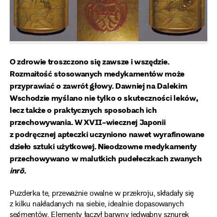
O zdrowie troszczono się zawsze i wszędzie.
Rozmaitość stosowanych medykamentów może
przyprawiać o zawrót głowy.
Dawniej na Dalekim
Wschodzie myślano nie tylko o skuteczności leków,
lecz także o praktycznych sposobach ich
przechowywania.
W XVII-wiecznej Japonii
z podręcznej apteczki uczyniono nawet wyrafinowane
dzieło sztuki użytkowej. Nieodzowne medykamenty
przechowywano w malutkich pudełeczkach zwanych
inrō
.
Puzderka te, przeważnie owalne w przekroju, składały się
z kilku nakładanych na siebie, idealnie dopasowanych
segmentów. Elementy łączył barwny jedwabny sznurek