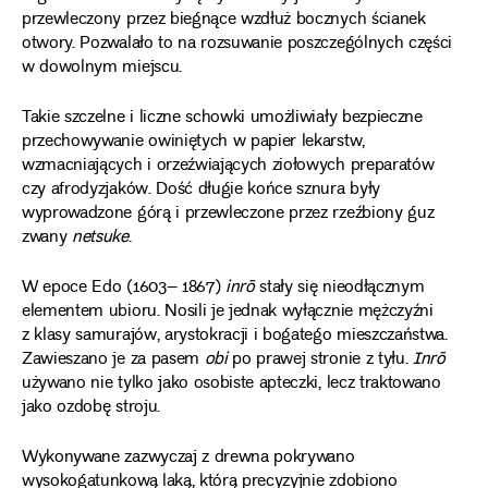
przewleczony przez biegnące wzdłuż bocznych ścianek
otwory. Pozwalało to na rozsuwanie poszczególnych części
w dowolnym miejscu.
Takie szczelne i liczne schowki umożliwiały bezpieczne
przechowywanie owiniętych w papier lekarstw,
wzmacniających i orzeźwiających ziołowych preparatów
czy afrodyzjaków. Dość długie końce sznura były
wyprowadzone górą i przewleczone przez rzeźbiony guz
zwany
netsuke
.
W epoce Edo (1603– 1867)
inrō
stały się nieodłącznym
elementem ubioru. Nosili je jednak wyłącznie mężczyźni
z klasy samurajów, arystokracji i bogatego mieszczaństwa.
Zawieszano je za pasem
obi
po prawej stronie z tyłu.
Inrō
używano nie tylko jako osobiste apteczki, lecz traktowano
jako ozdobę stroju.
Wykonywane zazwyczaj z drewna pokrywano
wysokogatunkową laką, którą precyzyjnie zdobiono