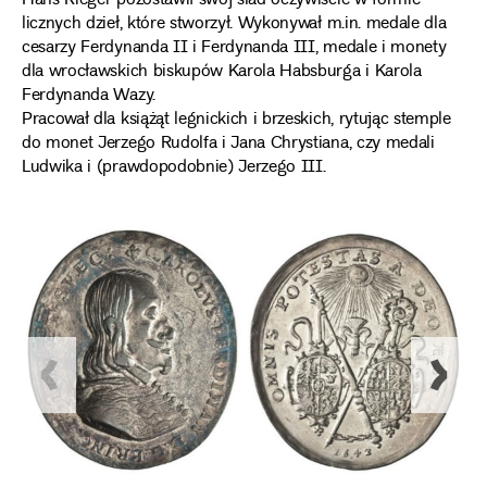
Hans Rieger pozostawił swój ślad oczywiście w formie
licznych dzieł, które stworzył. Wykonywał m.in. medale dla
cesarzy Ferdynanda II i Ferdynanda III, medale i monety
dla wrocławskich biskupów Karola Habsburga i Karola
Ferdynanda Wazy.
Pracował dla książąt legnickich i brzeskich, rytując stemple
do monet Jerzego Rudolfa i Jana Chrystiana, czy medali
Ludwika i (prawdopodobnie) Jerzego III.