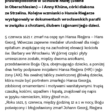
prawdopodobnie w Ścinawie Małej (Steine
in Oberschlesien) – i Anny Khüne, córki diakona
ze Strzelina. Kolejne wzmianki o Hansie Riegerze
występowały w dokumentach wrocławskich parafii
w związku z chrztami, ślubem i zgonami jego dzieci.
5 czerwca 1621 r. zmarł na ospę syn Hansa Riegera – Hans
Georg. Wówczas zapewne medalier ufundował dla niego
epitafium znajdujące się na zachodniej elewacji kościoła
św. Barbary we Wrocławiu. W górnej części płyty
umieszczone zostało, między dwoma aniołkami,
przedstawienie Boga Ojca, obejmującego dziecko, a poniżej
dwa herby podpisane inicjałami Hansa Riegera (HR) i jego
żony (AK). Na owalnej tablicy zwieńczonej główką dziecka,
która może być portretem zmarłego Hansa Georga,
zdobionej ornamentami i motywami wanitatywnymi: trupią
czaszką, kośćmi, szpadlem i łopatą, znajdował się napis
w języku niemieckim, który głosił m.in.:
„Roku 1621, 5 czerwca, między godziną 12 a 1 w nocy, Bogu
poświęcony i błogosławiony zmarł Johann Georg, Riegera