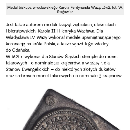
Ta
Medal biskupa wrocławskiego Karola Ferdynanda Wazy, 1642, fot. W.
Rogowicz
Jest także autorem medali książąt ziębickich, oleśnickich
i bierutowskich: Karola II i Henryka Wacława. Dla
Władysława IV Wazy wykonał medale upamiętniające jego
koronację na króla Polski, a także wjazd tego władcy
do Gdańska.
W 1621 r. wykonał dla Stanów Śląskich stemple do monet
talarowych i o nominale 30 krajcarów, a w 1634 r. dla
Stanów Ewangelickich – do niektórych złotych dukatów
oraz srebrnych monet talarowych i o nominale 3 krajcarów.