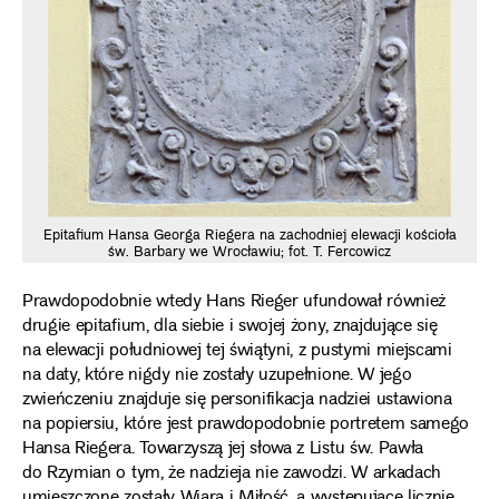
Epitafium Hansa Georga Riegera na zachodniej elewacji kościoła
św. Barbary we Wrocławiu; fot. T. Fercowicz
Prawdopodobnie wtedy Hans Rieger ufundował również
drugie epitafium, dla siebie i swojej żony, znajdujące się
na elewacji południowej tej świątyni, z pustymi miejscami
na daty, które nigdy nie zostały uzupełnione. W jego
zwieńczeniu znajduje się personifikacja nadziei ustawiona
na popiersiu, które jest prawdopodobnie portretem samego
Hansa Riegera. Towarzyszą jej słowa z Listu św. Pawła
do Rzymian o tym, że nadzieja nie zawodzi. W arkadach
umieszczone zostały Wiara i Miłość, a występujące licznie