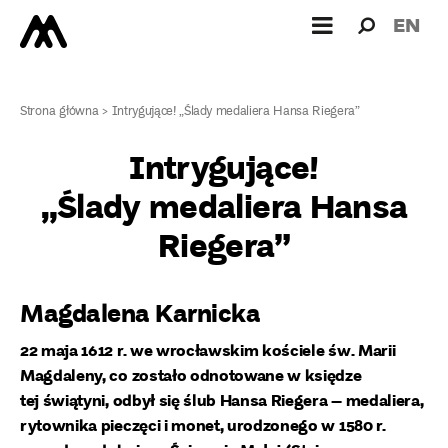
Wyszukiw
Wyszuk
EN
dla:
Strona główna
>
Intrygujące! „Ślady medaliera Hansa Riegera”
Intrygujące!
„Ślady medaliera Hansa
Riegera”
Magdalena Karnicka
22 maja 1612 r. we wrocławskim kościele św. Marii
Magdaleny, co zostało odnotowane w księdze
tej świątyni, odbył się ślub Hansa Riegera – medaliera,
rytownika pieczęci i monet, urodzonego w 1580 r.