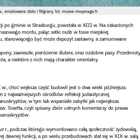
., emaliowane złoto i filigrany, fot. musee-moyenage.fr
i po gminie w Strasburgu, powstała w XIII w. Na oskarżonych
masowego mordu, paląc setki osób w fosie miejskiej.
bu, stanowiącego być może depozyt zastawny, a zamurowane
apony, zawieszki, pierścienie ślubne, oraz ozdobne pasy. Przedmiot
a, a niektóre z nich mają charakter orientalny.
., choć większa część budowli jest o dwa wieki późniejsza.
 najważniejszych ośrodków refleksji judaistycznej,
nuskryptów, w tym tak wspaniałe zabytki jak największa
zw. Tosefta, czyli spisany zbiór ustnych komentarzy do prawa
manuskryptów.
9 r., podczas którego wymordowano całą społeczność żydowską,
ej dawnej funkcji, a po wielu przebudowach stał się w XIX w. salą