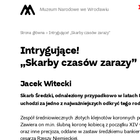
Muzeum Narodowe we Wrocławiu
Strona główna
>
Intrygujące! „Skarby czasów zarazy”
Intrygujące!
„Skarby czasów zarazy”
Jacek Witecki
Skarb Średzki, odnaleziony przypadkowo w latach 8
uchodzi za jedno z najważniejszych odkryć tego rod
Zespół średniowiecznych złotych klejnotów koronnych p
Zawiera on m.in. ślubną koronę kobiecą z początku XIV w.
oraz inne precjoza, oddane w zastaw średzkiemu bankier
cesarza Rzeszy Niemieckiej.