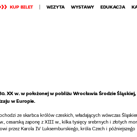
KUP BILET
WIZYTA
WYSTAWY
EDUKACJA
K
0. XX w. w położonej w pobliżu Wrocławia Środzie Śląskiej,
zaju w Europie.
ochodzi ze skarbca królów czeskich, władających wówczas Śląskie
, cesarską zaponę z XIII w., kilka tysięcy srebrnych i złotych mo
owi przez Karola IV Luksemburskiego, króla Czech i późniejszego