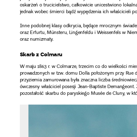
oskarżeń o trucicielstwo, całkowicie unicestwiono lok
jednak wobec śmierci bądź wypędzenia ich właścicieli po 
Inne podobnej klasy odkrycia, będące mrocznym świade
oraz Erfurtu, Münsteru, Lingenfeldu i Weissenfels w Nie
oraz numizmaty.
Skarb z Colmaru
W maju 1863 r. w Colmarze, trzecim co do wielkości mie
prowadzonych w tzw. domu Dolla położonym przy Rue des 
przyziemia zamurowana była znaczna liczba średniowiecz
ówczesny właściciel posesji Jean-Baptiste Demangeont. Je
pozostałość skarbu do paryskiego Musée de Cluny, w któr