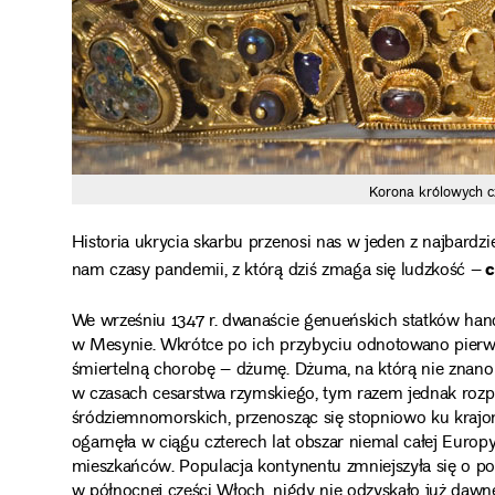
Korona królowych c
Historia ukrycia skarbu przenosi nas w jeden z najbard
c
nam czasy pandemii, z którą dziś zmaga się ludzkość –
We wrześniu 1347 r. dwanaście genueńskich statków hand
w Mesynie. Wkrótce po ich przybyciu odnotowano pierw
śmiertelną chorobę – dżumę. Dżuma, na którą nie znano
w czasach cesarstwa rzymskiego, tym razem jednak rozpr
śródziemnomorskich, przenosząc się stopniowo ku krajo
ogarnęła w ciągu czterech lat obszar niemal całej Europy
mieszkańców. Populacja kontynentu zmniejszyła się o pon
w północnej części Włoch, nigdy nie odzyskało już dawne