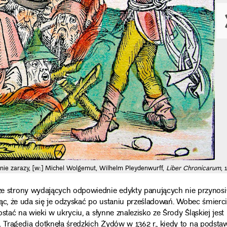
nie zarazy, [w:] Michel Wolgemut, Wilhelm Pleydenwurff,
Liber Chronicarum
, 
 strony wydających odpowiednie edykty panujących nie przynosi
cząc, że uda się je odzyskać po ustaniu prześladowań. Wobec śmierci
tać na wieki w ukryciu, a słynne znalezisko ze Środy Śląskiej jest
. Tragedia dotknęła średzkich Żydów w 1362 r., kiedy to na podsta