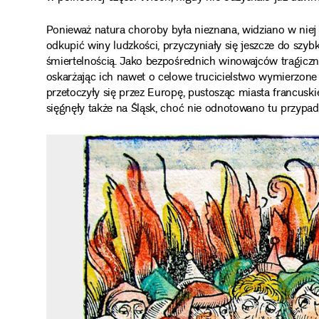
Ponieważ natura choroby była nieznana, widziano w niej
odkupić winy ludzkości, przyczyniały się jeszcze do szy
śmiertelnością. Jako bezpośrednich winowajców tragic
oskarżając ich nawet o celowe trucicielstwo wymierzon
przetoczyły się przez Europę, pustosząc miasta francusk
sięgnęły także na Śląsk, choć nie odnotowano tu przyp