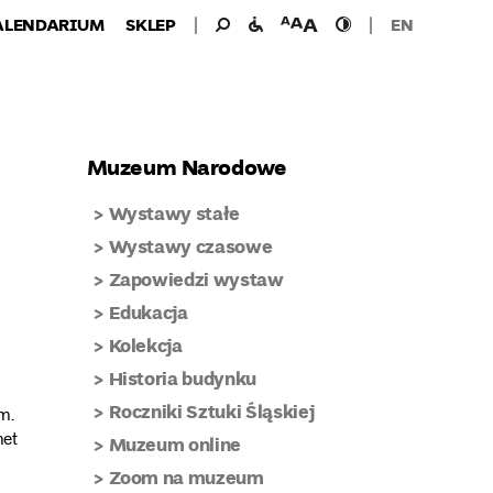
Wyszukiwanie
Wyszukaj
udogodnienia
wielkość
wysoki
ALENDARIUM
SKLEP
EN
dla:
dla
czcionki
kontrast
niepełnosprawnych
Muzeum Narodowe
Wystawy stałe
Wystawy czasowe
Zapowiedzi wystaw
Edukacja
Kolekcja
Historia budynku
Roczniki Sztuki Śląskiej
m.
net
Muzeum online
Zoom na muzeum