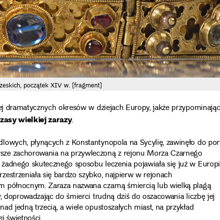
zeskich, początek XIV w. [fragment]
ziej dramatycznych okresów w dziejach Europy, jakże przypominają
zasy wielkiej zarazy
.
lowych, płynących z Konstantynopola na Sycylię, zawinęło do por
sze zachorowania na przywleczoną z rejonu Morza Czarnego
 żadnego skutecznego sposobu leczenia pojawiała się już w Europ
zestrzeniała się bardzo szybko, najpierw w rejonach
m północnym. Zaraza nazwana czarną śmiercią lub wielką plagą
, doprowadzając do śmierci trudną dziś do oszacowania liczbę jej
ad jedną trzecią, a wiele opustoszałych miast, na przykład
j świetności.