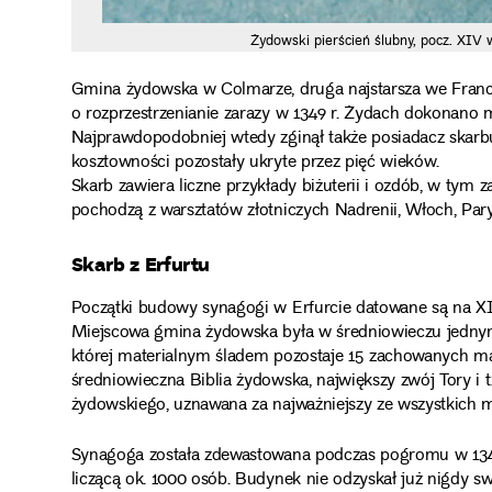
Żydowski pierścień ślubny, pocz. XIV w
Gmina żydowska w Colmarze, druga najstarsza we Francj
o rozprzestrzenianie zarazy w 1349 r. Żydach dokonano 
Najprawdopodobniej wtedy zginął także posiadacz skar
kosztowności pozostały ukryte przez pięć wieków.
Skarb zawiera liczne przykłady biżuterii i ozdób, w tym z
pochodzą z warsztatów złotniczych Nadrenii, Włoch, Paryż
Skarb z Erfurtu
Początki budowy synagogi w Erfurcie datowane są na XI w
Miejscowa gmina żydowska była w średniowieczu jednym z
której materialnym śladem pozostaje 15 zachowanych ma
średniowieczna Biblia żydowska, największy zwój Tory i t
żydowskiego, uznawana za najważniejszy ze wszystkich 
Synagoga została zdewastowana podczas pogromu w 134
liczącą ok. 1000 osób. Budynek nie odzyskał już nigdy sw