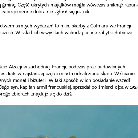
alną gminę. Część ukrytych majątków mogła wówczas uniknąć rabun
zabezpieczone dobra nie zgłosił się już nikt.
ctwem tamtych wydarzeń to m.in. skarby z Colmaru we Francji
mczech. W skład ich wszystkich wchodzą cenne zabytki złotnicze
ście Alzacji w zachodniej Francji, podczas prac budowlanych
Juifs w najstarszej części miasta odnaleziono skarb. W ścianie
nych monet i biżuterii. W taki sposób w ich posiadanie wszedł
go syn, kapitan armii francuskiej, sprzedał po śmierci ojca w 1923
ego zbiorach znajduje się do dziś.