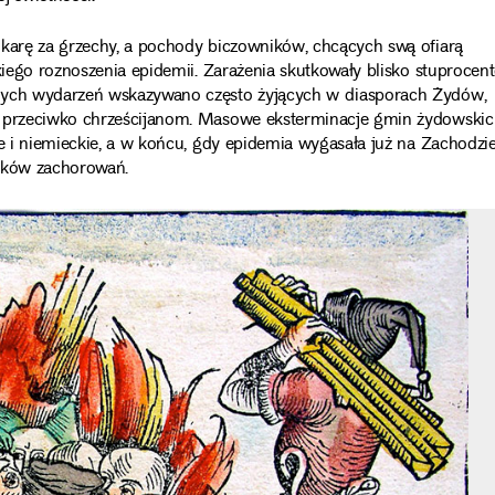
 karę za grzechy, a pochody biczowników, chcących swą ofiarą
bkiego roznoszenia epidemii. Zarażenia skutkowały blisko stuprocen
znych wydarzeń wskazywano często żyjących w diasporach Żydów,
e przeciwko chrześcijanom. Masowe eksterminacje gmin żydowski
ie i niemieckie, a w końcu, gdy epidemia wygasała już na Zachodzie
adków zachorowań.