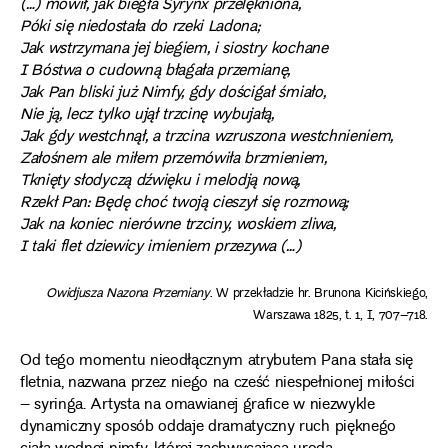
(…) mówił, jak biegła Syrynx przelękniona,
Póki się niedostała do rzeki Ladona;
Jak wstrzymana jej biegiem, i siostry kochane
I Bóstwa o cudowną błagała przemianę,
Jak Pan bliski już Nimfy, gdy dościgał śmiało,
Nie ją, lecz tylko ujął trzcinę wybujałą,
Jak gdy westchnął, a trzcina wzruszona westchnieniem,
Załośnem ale miłem przemówiła brzmieniem,
Tknięty słodyczą dźwięku i melodją nową,
Rzekł Pan: Będę choć twoją cieszył się rozmową;
Jak na koniec nierówne trzciny, woskiem zliwa,
I taki flet dziewicy imieniem przezywa (…)
Owidjusza Nazona Przemiany
. W przekładzie hr. Brunona Kicińskiego,
Warszawa 1825, t. 1, I, 707–718.
Od tego momentu nieodłącznym atrybutem Pana stała się
fletnia, nazwana przez niego na cześć niespełnionej miłości
– syringa. Artysta na omawianej grafice w niezwykle
dynamiczny sposób oddaje dramatyczny ruch pięknego