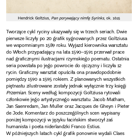
Hendrick Goltzius,
Pan porywający nimfę Syrinks
, ok. 1615
Tworzące cykl ryciny ukazywały się w trzech seriach. Dwie
pierwsze liczyły po 20 grafik sygnowanych przez Goltziusa
we wspomnianym 1589 roku. Wyjazd kierownika warsztatu
do Włoch przypadający na lata 1590–1591 przerwał prace
nad graficznymi ilustracjami rzymskiego poematu. Ostatnia
seria powstała po jego powrocie do ojczyzny i liczyła 12
rycin. Graficzny warsztat opuściła ona prawdopodobnie
pomiędzy 1590 a 1595 rokiem. Z planowanych wszystkich
piętnastu zilustrowane zostały jednak wyłącznie trzy księgi
Przemian
. Sceny według kompozycji Goltziusa rytowali
członkowie jego artystycznego warsztatu: Jacob Matham,
Jan Saenredam, Jan Muller oraz Jacques de Gheyn i Pieter
de Jode. Komentarz do poszczególnych scen wypisany
poniżej kompozycji w języku łacińskim stworzył zaś
humanista i poeta niderlandzki Franco Estius.
W późniejszych latach cykl grafik ponownie wydali Claes