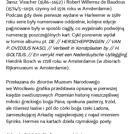
Jansz. Visscher (1586–1652) i Robert Willemsz de Baudous
(1574/5–1659, czynny od 1591 roku w Amsterdamie).
Podczas gdy dwie pierwsze wydane w Harleemie w 1589
roku serie były numerowane oddzielnie, kolejne edycje
paginowane były w sposób ciągły, co wyjaśniało podwójną
numerację poszczególnych kart. Cykl ponownie wydał
w formie albumu pt.
DE // HERSCHEPPINGEN // VAN
P. OVIDIUS NASO, // Verbeelt in Konstplaaten by // H.
GOLTIUS. // En verrykt met een Nederduytsche Uytlegging
.
Hendrik Bosch w 1728 roku w Amsterdamie (w zbiorach
Rijksmuseum w Amsterdamie).
Przekazana do zbiorów Muzeum Narodowego
we Wrocławiu grafika przedstawia opisaną w pierwszej
księdze owidiuszowych
Przemian
historię nieszczęśliwej
miłości greckiego boga Pana, opiekuna pasterzy, trzód,
ale również lasów i pól do córki boga rzeki Ladona,
zamieszkującej Arkadię najpiękniejszej z najad imieniem
Syrinks. Hermes na kartach dzieła rzymskiego poety: