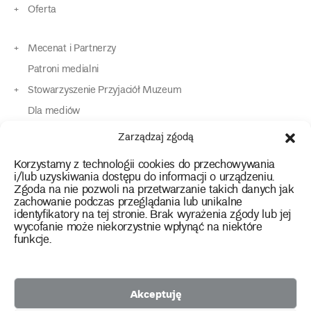
Oferta
Mecenat i Partnerzy
Patroni medialni
Stowarzyszenie Przyjaciół Muzeum
Dla mediów
Dla osób o specjalnych potrzebach
Zarządzaj zgodą
Komunikaty
Korzystamy z technologii cookies do przechowywania
Kontakt
i/lub uzyskiwania dostępu do informacji o urządzeniu.
Zgoda na nie pozwoli na przetwarzanie takich danych jak
zachowanie podczas przeglądania lub unikalne
instagram
twitter
facebook
youtube
tiktok
identyfikatory na tej stronie. Brak wyrażenia zgody lub jej
wycofanie może niekorzystnie wpłynąć na niektóre
funkcje.
Polityka prywatności
Deklaracja dostępności
Akceptuję
2026 Copyright by Muzeum Narodowe we Wrocławiu