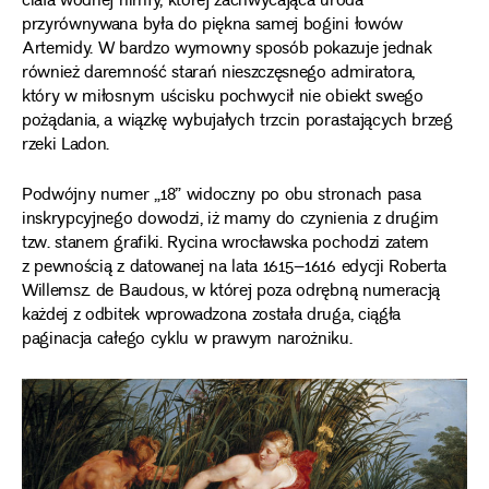
ciała wodnej nimfy, której zachwycająca uroda
przyrównywana była do piękna samej bogini łowów
Artemidy. W bardzo wymowny sposób pokazuje jednak
również daremność starań nieszczęsnego admiratora,
który w miłosnym uścisku pochwycił nie obiekt swego
pożądania, a wiązkę wybujałych trzcin porastających brzeg
rzeki Ladon.
Podwójny numer „18” widoczny po obu stronach pasa
inskrypcyjnego dowodzi, iż mamy do czynienia z drugim
tzw. stanem grafiki. Rycina wrocławska pochodzi zatem
z pewnością z datowanej na lata 1615–1616 edycji Roberta
Willemsz. de Baudous, w której poza odrębną numeracją
każdej z odbitek wprowadzona została druga, ciągła
paginacja całego cyklu w prawym narożniku.