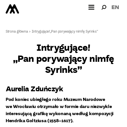
Wyszukiw
Wyszuk
EN
dla:
Strona główna
>
Intrygujące!„Pan porywający nimfę Syrinks”
Intrygujące!
„Pan porywający nimfę
Syrinks”
Aurelia Zduńczyk
Pod koniec ubiegłego roku Muzeum Narodowe
we Wrocławiu otrzymało w formie daru niezwykle
interesującą grafikę wykonaną według kompozycji
Hendrika Goltziusa (1558–1617).