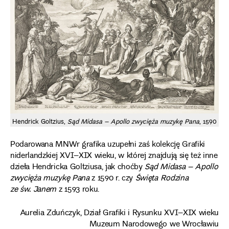
Hendrick Goltzius,
Sąd Midasa – Apollo zwycięża muzykę Pana
, 1590
Podarowana MNWr grafika uzupełni zaś kolekcję Grafiki
niderlandzkiej XVI–XIX wieku, w której znajdują się też inne
dzieła Hendricka Goltziusa, jak choćby
Sąd Midasa – Apollo
zwycięża muzykę Pana
z 1590 r. czy
Święta Rodzina
ze św. Janem
z 1593 roku.
Aurelia Zduńczyk, Dział Grafiki i Rysunku XVI–XIX wieku
Muzeum Narodowego we Wrocławiu