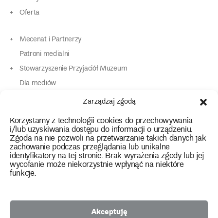
Oferta
Mecenat i Partnerzy
Patroni medialni
Stowarzyszenie Przyjaciół Muzeum
Dla mediów
Dla osób o specjalnych potrzebach
Zarządzaj zgodą
Komunikaty
Korzystamy z technologii cookies do przechowywania
Kontakt
i/lub uzyskiwania dostępu do informacji o urządzeniu.
Zgoda na nie pozwoli na przetwarzanie takich danych jak
zachowanie podczas przeglądania lub unikalne
instagram
twitter
facebook
youtube
tiktok
identyfikatory na tej stronie. Brak wyrażenia zgody lub jej
wycofanie może niekorzystnie wpłynąć na niektóre
funkcje.
Polityka prywatności
Deklaracja dostępności
Akceptuję