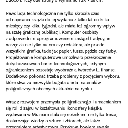
z 2000 r. liczy 624 strony o wymiarach 25 × 28 cm.
Rewolucja technologiczna nie tylko skróciła czas
od napisania książki do jej wydania z kilku lat do kilku
miesięcy czy kilku tygodni, ale miała też ogromny wpływ
na szatę graficzną publikacji. Komputer osobisty
z odpowiednim oprogramowaniem zastąpił tradycyjne
narzędzia nie tylko autora czy redaktora, ale przede
wszystkim grafika, takie jak papier, tusze, pędzle czy farby.
Projektowanie komputerowe umożliwiło przekroczenie
dotychczasowych barier technologicznych, jedynym
ograniczeniem pozostaje wyobraźnia twórców i… finanse.
Dodatkowo pokonać trzeba problemy z podjęciem wyboru,
które stwarza niezwykle bogata oferta materiałów
poligraficznych obecnych aktualnie na rynku.
Wraz z rozwojem przemysłu poligraficznego i umacnianiem
się roli dizajnu w kształtowaniu ikonosfery książka
wydawana w Muzeum stała się nośnikiem nie tylko treści,
dostarczając wiedzy o sztuce i zbiorach, ale także –
przedmiotem artystycznym. Przykuwa bowiem uwagę