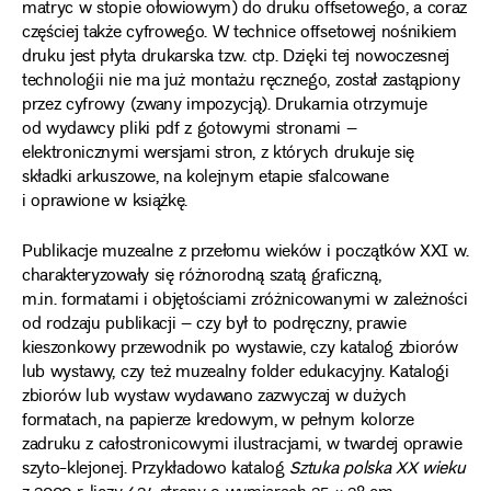
matryc w stopie ołowiowym) do druku offsetowego, a coraz
częściej także cyfrowego. W technice offsetowej nośnikiem
druku jest płyta drukarska tzw. ctp. Dzięki tej nowoczesnej
technologii nie ma już montażu ręcznego, został zastąpiony
przez cyfrowy (zwany impozycją). Drukarnia otrzymuje
od wydawcy pliki pdf z gotowymi stronami –
elektronicznymi wersjami stron, z których drukuje się
składki arkuszowe, na kolejnym etapie sfalcowane
i oprawione w książkę.
Publikacje muzealne z przełomu wieków i początków XXI w.
charakteryzowały się różnorodną szatą graficzną,
m.in. formatami i objętościami zróżnicowanymi w zależności
od rodzaju publikacji – czy był to podręczny, prawie
kieszonkowy przewodnik po wystawie, czy katalog zbiorów
lub wystawy, czy też muzealny folder edukacyjny. Katalogi
zbiorów lub wystaw wydawano zazwyczaj w dużych
formatach, na papierze kredowym, w pełnym kolorze
zadruku z całostronicowymi ilustracjami, w twardej oprawie
szyto-klejonej. Przykładowo katalog
Sztuka polska XX wieku