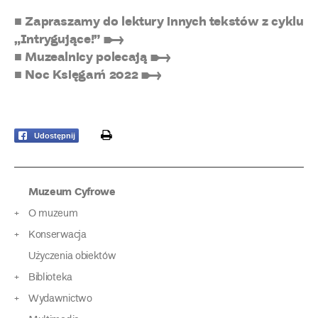
■ Zapraszamy do lektury innych tekstów z cyklu
„Intrygujące!” ➸
■ Muzealnicy polecają ➸
■ Noc Księgarń 2022 ➸
print
Udostępnij
Muzeum Cyfrowe
O muzeum
Konserwacja
Użyczenia obiektów
Biblioteka
Wydawnictwo