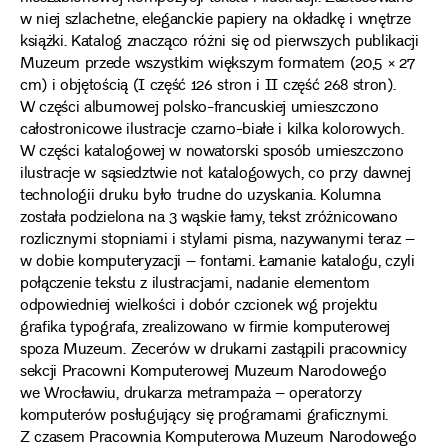
w niej szlachetne, eleganckie papiery na okładkę i wnętrze
książki. Katalog znacząco różni się od pierwszych publikacji
Muzeum przede wszystkim większym formatem (20,5 × 27
cm) i objętością (I część 126 stron i II część 268 stron).
W części albumowej polsko-francuskiej umieszczono
całostronicowe ilustracje czarno-białe i kilka kolorowych.
W części katalogowej w nowatorski sposób umieszczono
ilustracje w sąsiedztwie not katalogowych, co przy dawnej
technologii druku było trudne do uzyskania. Kolumna
została podzielona na 3 wąskie łamy, tekst zróżnicowano
rozlicznymi stopniami i stylami pisma, nazywanymi teraz –
w dobie komputeryzacji – fontami. Łamanie katalogu, czyli
połączenie tekstu z ilustracjami, nadanie elementom
odpowiedniej wielkości i dobór czcionek wg projektu
grafika typografa, zrealizowano w firmie komputerowej
spoza Muzeum. Zecerów w drukarni zastąpili pracownicy
sekcji Pracowni Komputerowej Muzeum Narodowego
we Wrocławiu, drukarza metrampaża – operatorzy
komputerów posługujący się programami graficznymi.
Z czasem Pracownia Komputerowa Muzeum Narodowego