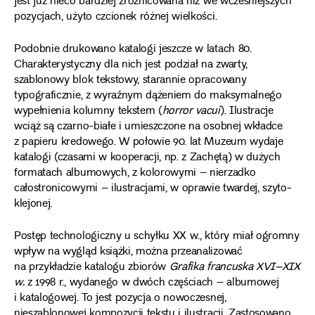
jest już nieco bardziej zróżnicowana niż we wcześniejszych
pozycjach, użyto czcionek różnej wielkości.
Podobnie drukowano katalogi jeszcze w latach 80.
Charakterystyczny dla nich jest podział na zwarty,
szablonowy blok tekstowy, starannie opracowany
typograficznie, z wyraźnym dążeniem do maksymalnego
wypełnienia kolumny tekstem (
horror vacui
). Ilustracje
wciąż są czarno-białe i umieszczone na osobnej wkładce
z papieru kredowego. W połowie 90. lat Muzeum wydaje
katalogi (czasami w kooperacji, np. z Zachętą) w dużych
formatach albumowych, z kolorowymi – nierzadko
całostronicowymi – ilustracjami, w oprawie twardej, szyto-
klejonej.
Postęp technologiczny u schyłku XX w., który miał ogromny
wpływ na wygląd książki, można przeanalizować
na przykładzie katalogu zbiorów
Grafika francuska XVI–XIX
w.
z 1998 r., wydanego w dwóch częściach – albumowej
i katalogowej. To jest pozycja o nowoczesnej,
nieszablonowej kompozycji tekstu i ilustracji. Zastosowano