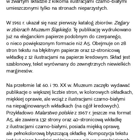
w zwartym składzie z kilkoma ilustracjami czarno-białymi
umieszczonymi tylko na stronach nieparzystych.
W 1961 r. ukazał się nasz pierwszy katalog zbiorów:
Zegary
w zbiorach Muzeum Śląskiego
. Tę publikację wydrukowano
już na eleganckim papierze podobnym do czerpanego,
o nieco powiększonym formacie niż A5. Obejmuje on 28
stron tekstu na błękitnym papierze oraz 12-stronicową
wkładkę z 12 ilustracjami na papierze kredowym. Skład jest
szablonowy, tekst wyrównany do zewnętrznych niewielkich
marginesów.
Na przełomie lat 60. i 70. XX w. Muzeum zaczęło wydawać
publikacje o większej liczbie stron, w kolorowych okładkach,
miękkiej oprawie, ale wciąż z ilustracjami czarno-białymi
na niepaginowanych wkładkach (na ogół kredowych).
Przykładowo
Malarstwo polskie
z 1967 r. jeszcze ma format
A5, ale zawiera 132 strony oraz 40-stronicową wkładkę
z ilustracjami czarno-białymi, posiada miękką oprawę,
ale pełnokolorową błyszczącą okładkę. Kompozycja tekstu