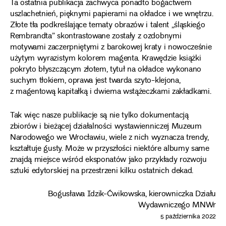
Ta ostatnia publikacja zachwyca ponadto bogactwem
uszlachetnień, pięknymi papierami na okładce i we wnętrzu.
Złote tła podkreślające tematy obrazów i talent „śląskiego
Rembrandta” skontrastowane zostały z ozdobnymi
motywami zaczerpniętymi z barokowej kraty i nowocześnie
użytym wyrazistym kolorem magenta. Krawędzie książki
pokryto błyszczącym złotem, tytuł na okładce wykonano
suchym tłokiem, oprawa jest twarda szyto-klejona,
z magentową kapitałką i dwiema wstążeczkami zakładkami.
Tak więc nasze publikacje są nie tylko dokumentacją
zbiorów i bieżącej działalności wystawienniczej Muzeum
Narodowego we Wrocławiu, wiele z nich wyznacza trendy,
kształtuje gusty. Może w przyszłości niektóre albumy same
znajdą miejsce wśród eksponatów jako przykłady rozwoju
sztuki edytorskiej na przestrzeni kilku ostatnich dekad.
Bogusława Idzik-Ćwikowska, kierowniczka Działu
Wydawniczego MNWr
5 października 2022