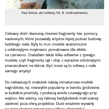
Paul Schulz, akt kobiecy; fot. B. Andruszkiewicz
Ciekawy zbiór stanowią również fragmenty tzw. pomocy
naukowych, które pozwalały artyście lepiej poznać budowę
ludzkiego ciała. Były to m.in. modele anatomiczne
z odsłoniętymi mięśniami, pomalowane dla efektu
na czerwono. Znalazłam także kilka odlewów z żywego
modela, czyli fragmenty rąk i stóp z wyraźnie odciśniętymi
zmarszczkami na skórze. Być może są to odlewy z ciała
samego artysty!
Do ciekawszych znalezisk należą miniaturowe modele
nagrobków, np. niezwykle popularny w baroku grobowiec
w kształcie piramidy, z postacią anioła czuwającego przy
wejściu. Nie wiemy, czy takowy kiedykolwiek miał szansę
zaistnieć poza sferą projektów. Duże wrażenie wywarły