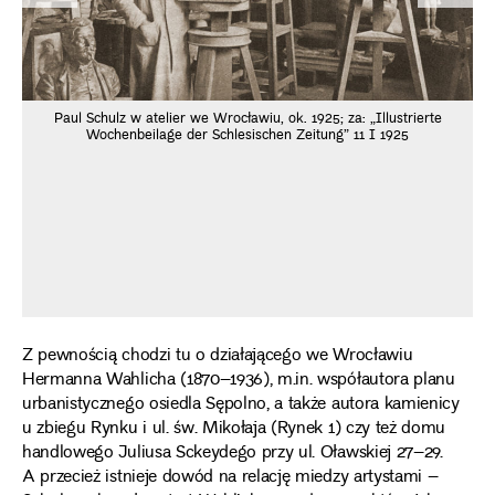
Paul Schulz w atelier we Wrocławiu, ok. 1925; za: „Illustrierte
Wochenbeilage der Schlesischen Zeitung” 11 I 1925
Z pewnością chodzi tu o działającego we Wrocławiu
Hermanna Wahlicha (1870–1936), m.in. współautora planu
urbanistycznego osiedla Sępolno, a także autora kamienicy
u zbiegu Rynku i ul. św. Mikołaja (Rynek 1) czy też domu
handlowego Juliusa Sckeydego przy ul. Oławskiej 27–29.
A przecież istnieje dowód na relację miedzy artystami –