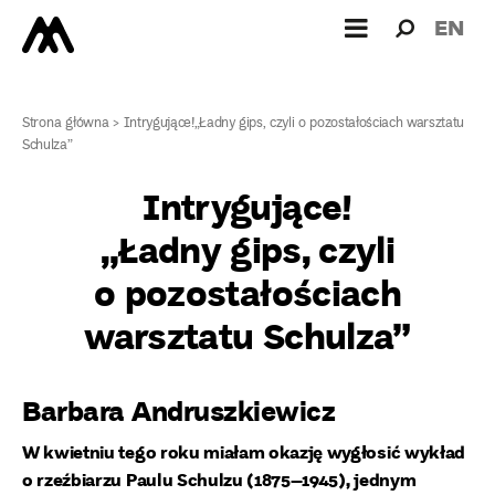
Wyszukiw
Wyszuk
EN
dla:
Strona główna
>
Intrygujące!„Ładny gips, czyli o pozostałościach warsztatu
Schulza”
Intrygujące!
„Ładny gips, czyli
o pozostałościach
warsztatu Schulza”
Barbara Andruszkiewicz
W kwietniu tego roku miałam okazję wygłosić wykład
o rzeźbiarzu Paulu Schulzu (1875–1945), jednym