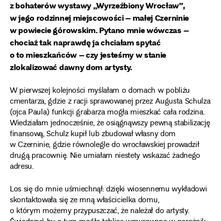
z bohaterów wystawy „Wyrzeźbiony Wrocław”,
w jego rodzinnej miejscowości – małej Czerninie
w powiecie górowskim. Pytano mnie wówczas –
chociaż tak naprawdę ja chciałam spytać
o to mieszkańców – czy jesteśmy w stanie
zlokalizować dawny dom artysty.
W pierwszej kolejności myślałam o domach w pobliżu
cmentarza, gdzie z racji sprawowanej przez Augusta Schulza
(ojca Paula) funkcji grabarza mogła mieszkać cała rodzina.
Wiedziałam jednocześnie, że osiągnąwszy pewną stabilizację
finansową, Schulz kupił lub zbudował własny dom
w Czerninie, gdzie równolegle do wrocławskiej prowadził
drugą pracownię. Nie umiałam niestety wskazać żadnego
adresu.
Los się do mnie uśmiechnął: dzięki wiosennemu wykładowi
skontaktowała się ze mną właścicielka domu,
o którym możemy przypuszczać, że należał do artysty.