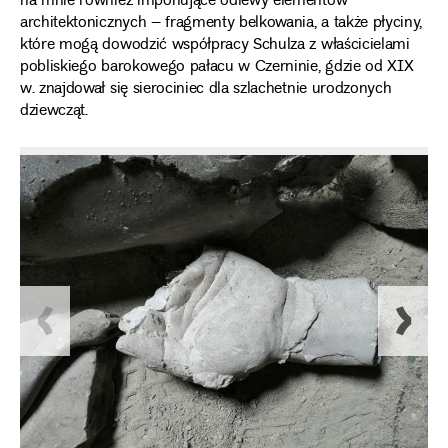
na mnie również imponujące odlewy elementów
architektonicznych – fragmenty belkowania, a także płyciny,
które mogą dowodzić współpracy Schulza z właścicielami
pobliskiego barokowego pałacu w Czerninie, gdzie od XIX
w. znajdował się sierociniec dla szlachetnie urodzonych
dziewcząt.