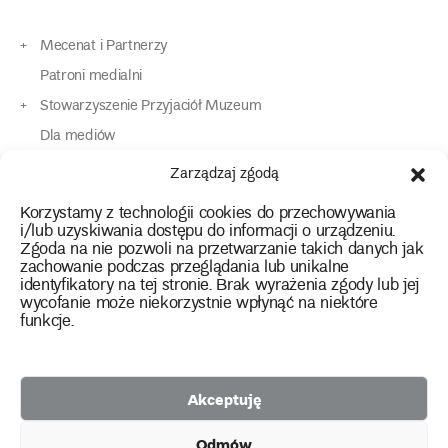
Mecenat i Partnerzy
Patroni medialni
Stowarzyszenie Przyjaciół Muzeum
Dla mediów
Dla osób o specjalnych potrzebach
Zarządzaj zgodą
Komunikaty
Korzystamy z technologii cookies do przechowywania
Kontakt
i/lub uzyskiwania dostępu do informacji o urządzeniu.
Zgoda na nie pozwoli na przetwarzanie takich danych jak
zachowanie podczas przeglądania lub unikalne
instagram
twitter
facebook
youtube
tiktok
identyfikatory na tej stronie. Brak wyrażenia zgody lub jej
wycofanie może niekorzystnie wpłynąć na niektóre
funkcje.
Polityka prywatności
Deklaracja dostępności
Akceptuję
2026 Copyright by Muzeum Narodowe we Wrocławiu
Odmów