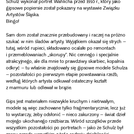
Schulz wykonał portret Wahlicha przed 1910 r., który jako
gipsowe popiersie został pokazany na wystawie Związku
Artystów Śląska.
Bingo!
Sam dom został znacznie przebudowany i raczej na próżno
szukać w nim śladów artysty. Wyjątkiem okazał się strych –
tutaj, wśród rupieci, składowano ocalałe po remontach
i przemeblowaniach „skorupy”. Nic cennego i specjalnie
atrakcyjnego, ale dla mnie to prawdziwy skarbiec, kopalnia
odkryć – tu właśnie znajdowały się gipsowe modele Schulza
– pozostałości po pierwszym etapie powstawania rzeźb,
według których artysta odkuwał ostateczny kształt
z marmuru lub odlewał w brązie.
Gips jest materiałem niezwykle kruchym i nietrwałym,
modele są więc zachowane tylko fragmentarycznie, lecz już
to wystarczy, żeby odsłonić – nieco zakurzony – świat dzieł
mojego ukochanego rzeźbiarza. Wśród szczątków przede
wszystkim pozostałości po portretach – jako że Schulz był