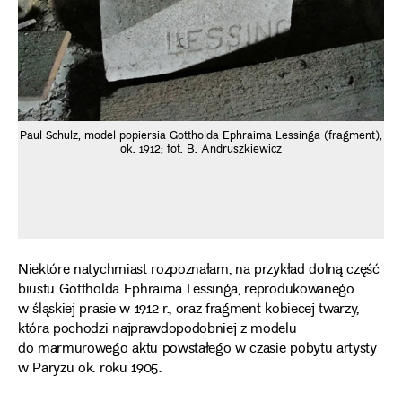
Paul Schulz, model popiersia Gottholda Ephraima Lessinga (fragment),
ok. 1912; fot. B. Andruszkiewicz
„Sc
Niektóre natychmiast rozpoznałam, na przykład dolną część
biustu Gottholda Ephraima Lessinga, reprodukowanego
w śląskiej prasie w 1912 r., oraz fragment kobiecej twarzy,
która pochodzi najprawdopodobniej z modelu
do marmurowego aktu powstałego w czasie pobytu artysty
w Paryżu ok. roku 1905.