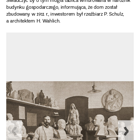
Świadczyć by o tym mogła tablica wmurowana w narożnik
budynku gospodarczego, informująca, że dom został
zbudowany w 1911 r., inwestorem był rzeźbiarz P. Schulz,
a architektem H. Wahlich.