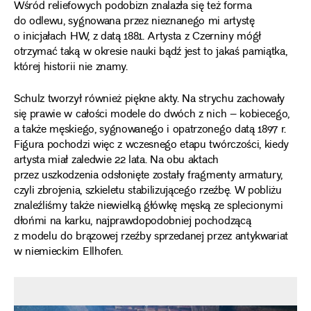
Wśród reliefowych podobizn znalazła się też forma
do odlewu, sygnowana przez nieznanego mi artystę
o inicjałach HW, z datą 1881. Artysta z Czerniny mógł
otrzymać taką w okresie nauki bądź jest to jakaś pamiątka,
której historii nie znamy.
Schulz tworzył również piękne akty. Na strychu zachowały
się prawie w całości modele do dwóch z nich – kobiecego,
a także męskiego, sygnowanego i opatrzonego datą 1897 r.
Figura pochodzi więc z wczesnego etapu twórczości, kiedy
artysta miał zaledwie 22 lata. Na obu aktach
przez uszkodzenia odsłonięte zostały fragmenty armatury,
czyli zbrojenia, szkieletu stabilizującego rzeźbę. W pobliżu
znaleźliśmy także niewielką główkę męską ze splecionymi
dłońmi na karku, najprawdopodobniej pochodzącą
z modelu do brązowej rzeźby sprzedanej przez antykwariat
w niemieckim Ellhofen.