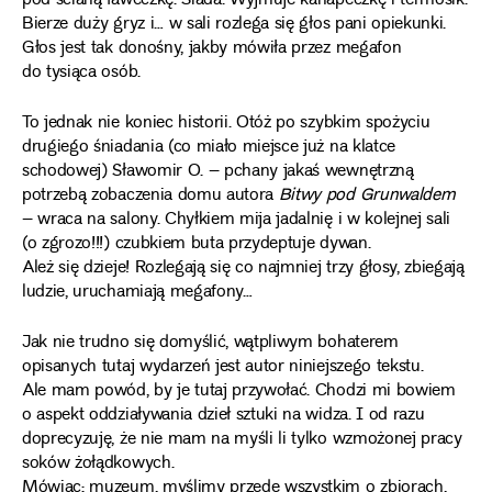
pod ścianą ławeczkę. Siada. Wyjmuje kanapeczkę i termosik.
Bierze duży gryz i… w sali rozlega się głos pani opiekunki.
Głos jest tak donośny, jakby mówiła przez megafon
do tysiąca osób.
To jednak nie koniec historii. Otóż po szybkim spożyciu
drugiego śniadania (co miało miejsce już na klatce
schodowej) Sławomir O. – pchany jakaś wewnętrzną
potrzebą zobaczenia domu autora
Bitwy pod Grunwaldem
– wraca na salony. Chyłkiem mija jadalnię i w kolejnej sali
(o zgrozo!!!) czubkiem buta przydeptuje dywan.
Ależ się dzieje! Rozlegają się co najmniej trzy głosy, zbiegają
ludzie, uruchamiają megafony…
Jak nie trudno się domyślić, wątpliwym bohaterem
opisanych tutaj wydarzeń jest autor niniejszego tekstu.
Ale mam powód, by je tutaj przywołać. Chodzi mi bowiem
o aspekt oddziaływania dzieł sztuki na widza. I od razu
doprecyzuję, że nie mam na myśli li tylko wzmożonej pracy
soków żołądkowych.
Mówiąc: muzeum, myślimy przede wszystkim o zbiorach,