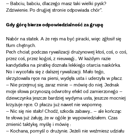
– Babciu, babciu, dlaczego masz taki wielki pysk?
Zdziwienie. Po drugiej stronie odpowiada chór”.
Gdy górę bierze odpowiedzialność za grupę
Nabór na statek. A że rejs ma być piracki, więc zgłosił się
tłum chętnych.
Pech chciał, podczas rywalizacji drużynowej ktoś, coś, o coś,
przez coś, przez kogoś, z nieuwagi… W każdym razie
kandydatka na piratkę doznała lekkiego otarcia naskórka.
No i wycofała się z dalszej rywalizacji. Mało tego,
skrzyżowała ręce na piersi, wydęła usta i uderzyła w płacz.
– Nie przejmuj się, zaraz minie – mówię do niej. Jednak
moje słowa przynoszą odwrotny efekt od zamierzonego –
dziewczynka jeszcze bardziej wydyma usta, jeszcze mocniej
krzyżuje ręce. O płaczu już nawet nie wspomnę.
– Nic się nie stało! Chodź, szkoda zabawy… – ale kończąc
te słowa już żałuję, że w ogóle je wypowiedziałem. Czas
zmienić taktykę, myślę i mówię :
– Kochana, pomyśl o drużynie. Jeżeli nie weźmiesz udziału