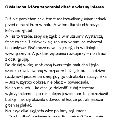
O Maluchu, który zapomniał dbać o własny interes
Już nie pamiętam, jaki temat realizowaliśmy. Mam jednak
przed oczami tłum w holu. A w tym tłumie chłopczyka,
który się zgubił.
A ileż to trzeba, żeby się zgubić w muzeum? Wystarczą
fajne zajęcia. I człowiek się zanurzy w tym, co zobaczył
i co usłyszał. Być może nawet się rozgada w dialogu
wewnętrznym. A już bez wątpienia rozkojarzy – no i traci
z oczu grupę.
Do dzisiaj widzę zapłakaną twarz tego malucha i jego
szeroko rozdziawioną w rozpaczy buźkę, którą – o dziwo –
rozdziawił jeszcze bardziej, gdy go odnalazła nauczycielka.
– Już wszystko dobrze, nie płacz – powiedziała.
Na co maluch – kolejne „o dziwo!!!”, tutaj z trzema
wykrzyknikami – po raz kolejny jeszcze bardziej rozdziawił
buźkę, i jak się okazało udowodnił też, że potrafi jeszcze
głośniej płakać.
Nauczycielka sięgnęła więc po inny argument: