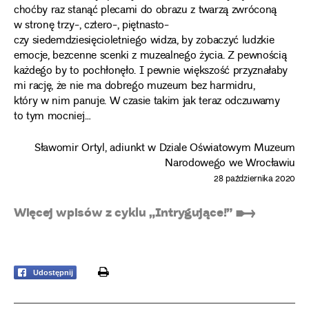
choćby raz stanąć plecami do obrazu z twarzą zwróconą
w stronę trzy-, cztero-, piętnasto-
czy siedemdziesięcioletniego widza, by zobaczyć ludzkie
emocje, bezcenne scenki z muzealnego życia. Z pewnością
każdego by to pochłonęło. I pewnie większość przyznałaby
mi rację, że nie ma dobrego muzeum bez harmidru,
który w nim panuje. W czasie takim jak teraz odczuwamy
to tym mocniej…
Sławomir Ortyl, adiunkt w Dziale Oświatowym Muzeum
Narodowego we Wrocławiu
28 października 2020
Więcej wpisów z cyklu „Intrygujące!” ➸
print
Udostępnij