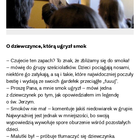
O dziewczynce, którą ugryzł smok
– Czujecie ten zapach? To znak, że zbliżamy się do smoka!
– mówię do grupy sześciolatków. Dzieci pociągają nosami,
niektóre go zatykają, a są i takie, które najwidoczniej poczuły
bestię i wydają ze swoich gardełek przeciągłe „fuuuj”.
– Proszę Pana, a mnie smok ugryzł – mówi jedna
z dziewczynek po tym, jak opowiedziałem im legendę
o św. Jerzym.
– Smoków nie ma! – komentuje jakiś niedowiarek w grupie.
Najwyraźniej jest jednak w mniejszości, bo swoją
wypowiedzią wywołuje spore oburzenie wśród pozostałych
dzieci.
– Malutki był – próbuje tłumaczyć się dziewczynka.