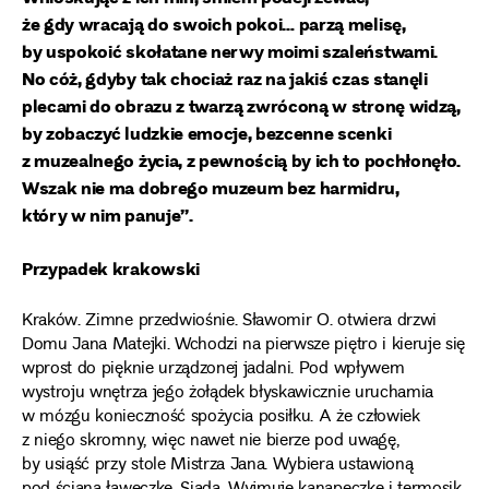
że gdy wracają do swoich pokoi… parzą melisę,
by uspokoić skołatane nerwy moimi szaleństwami.
No cóż, gdyby tak chociaż raz na jakiś czas stanęli
plecami do obrazu z twarzą zwróconą w stronę widzą,
by zobaczyć ludzkie emocje, bezcenne scenki
z muzealnego życia, z pewnością by ich to pochłonęło.
Wszak nie ma dobrego muzeum bez harmidru,
który w nim panuje”.
Przypadek krakowski
Kraków. Zimne przedwiośnie. Sławomir O. otwiera drzwi
Domu Jana Matejki. Wchodzi na pierwsze piętro i kieruje się
wprost do pięknie urządzonej jadalni. Pod wpływem
wystroju wnętrza jego żołądek błyskawicznie uruchamia
w mózgu konieczność spożycia posiłku. A że człowiek
z niego skromny, więc nawet nie bierze pod uwagę,
by usiąść przy stole Mistrza Jana. Wybiera ustawioną