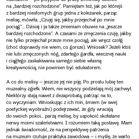
na „bardziej rozchodzone”. Pamiętam też, jak po którejś
z bardziej niesfornych grup jedna z koleżanek, parząc
melisę, mówiła: „Czuję się, jakby przejechał po mnie
pociąg”… Dzisiaj i ja także zmieniam obuwie na „jeszcze
bardziej rozchodzone”. A czasami ze zmęczenia czuję, jakby
nie tylko przejechał przeze mnie pociąg, ale wręcz czołg
(choć doprawdy nie wiem, co gorsze). Wniosek? Jeżeli ktoś
nie lubi zmęczonych nóg, zdartego gardła, wiecznej nauki
i ciągłego zaskakiwania samego siebie własną
kreatywnością, nie powinien być edukatorem.
A co do melisy – jeszcze jej nie piję. Po prostu lubię ten
muzealny zgiełk. Wiem, nie wszyscy podzielają mój zachwyt.
Niektórzy stają nawet z dezaprobatą, patrząc na to,
co wyczyniam. Wnioskując z ich min, śmiem (w swej
poetyckiej wyobraźni) podejrzewać, że gdy wracają
do swoich pokoi… parzą melisę, by uspokoić skołatane
nerwy moimi szaleństwami. I rozumiem taką postawę. Mam
jednak świadomość, że na perspektywę patrzenia
na muzeum rzutuje praktyka zawodowa – i myślę, że warto