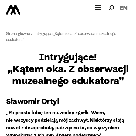
Wyszukiw
Wyszuk
EN
dla:
Strona główna
>
Intrygujące!„Kątem oka. Z obserwacji muzealnego
edukatora”
Intrygujące!
„Kątem oka. Z obserwacji
muzealnego edukatora”
Sławomir Ortyl
„Po prostu lubię ten muzealny zgiełk. Wiem,
nie wszyscy podzielają mój zachwyt. Niektórzy stają
nawet z dezaprobatą, patrząc na to, co wyczyniam.
Wnioskując z ich min, śmiem podejrzewać,