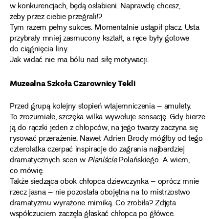
w konkurencjach, będą osłabieni. Naprawdę chcesz,
żeby przez ciebie przegrali!?
Tym razem pełny sukces. Momentalnie ustąpił płacz. Usta
przybrały mniej zasmucony kształt, a ręce były gotowe
do ciągnięcia liny.
Jak widać nie ma bólu nad siłę motywacji.
Muzealna Szkoła Czarownicy Tekli
Przed grupą kolejny stopień wtajemniczenia – amulety.
To zrozumiałe, szczęka wilka wywołuje sensację. Gdy bierze
ją do rączki jeden z chłopców, na jego twarzy zaczyna się
rysować przerażenie. Nawet Adrien Brody mógłby od tego
czterolatka czerpać inspiracje do zagrania najbardziej
dramatycznych scen w
Pianiście
Polańskiego. A wiem,
co mówię.
Także siedząca obok chłopca dziewczynka – oprócz mnie
rzecz jasna – nie pozostała obojętna na to mistrzostwo
dramatyzmu wyrażone mimiką. Co zrobiła? Zdjęta
współczuciem zaczęła głaskać chłopca po główce.