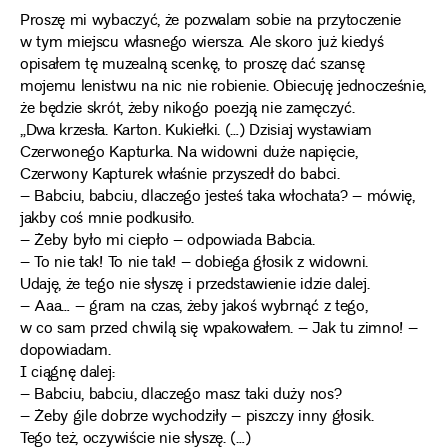
Proszę mi wybaczyć, że pozwalam sobie na przytoczenie
w tym miejscu własnego wiersza. Ale skoro już kiedyś
opisałem tę muzealną scenkę, to proszę dać szansę
mojemu lenistwu na nic nie robienie. Obiecuję jednocześnie,
że będzie skrót, żeby nikogo poezją nie zamęczyć.
„Dwa krzesła. Karton. Kukiełki. (…) Dzisiaj wystawiam
Czerwonego Kapturka. Na widowni duże napięcie,
Czerwony Kapturek właśnie przyszedł do babci.
– Babciu, babciu, dlaczego jesteś taka włochata? – mówię,
jakby coś mnie podkusiło.
– Żeby było mi ciepło – odpowiada Babcia.
– To nie tak! To nie tak! – dobiega głosik z widowni.
Udaję, że tego nie słyszę i przedstawienie idzie dalej.
– Aaa… – gram na czas, żeby jakoś wybrnąć z tego,
w co sam przed chwilą się wpakowałem. – Jak tu zimno! –
dopowiadam.
I ciągnę dalej:
– Babciu, babciu, dlaczego masz taki duży nos?
– Żeby gile dobrze wychodziły – piszczy inny głosik.
Tego też, oczywiście nie słyszę. (…)