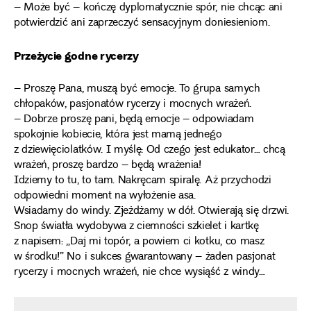
– Może być – kończę dyplomatycznie spór, nie chcąc ani
potwierdzić ani zaprzeczyć sensacyjnym doniesieniom.
Przeżycie godne rycerzy
– Proszę Pana, muszą być emocje. To grupa samych
chłopaków, pasjonatów rycerzy i mocnych wrażeń.
– Dobrze proszę pani, będą emocje – odpowiadam
spokojnie kobiecie, która jest mamą jednego
z dziewięciolatków. I myślę: Od czego jest edukator… chcą
wrażeń, proszę bardzo – będą wrażenia!
Idziemy to tu, to tam. Nakręcam spiralę. Aż przychodzi
odpowiedni moment na wyłożenie asa.
Wsiadamy do windy. Zjeżdżamy w dół. Otwierają się drzwi.
Snop światła wydobywa z ciemności szkielet i kartkę
z napisem: „Daj mi topór, a powiem ci kotku, co masz
w środku!” No i sukces gwarantowany – żaden pasjonat
rycerzy i mocnych wrażeń, nie chce wysiąść z windy…