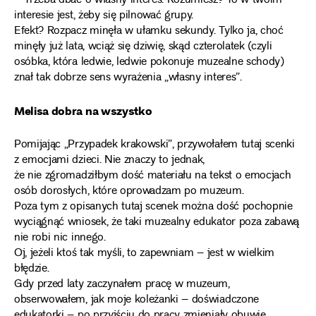
– Trzeba dbać o własny interes. Rozumiesz? To w twoim
interesie jest, żeby się pilnować grupy.
Efekt? Rozpacz minęła w ułamku sekundy. Tylko ja, choć
minęły już lata, wciąż się dziwię, skąd czterolatek (czyli
osóbka, która ledwie, ledwie pokonuje muzealne schody)
znał tak dobrze sens wyrażenia „własny interes”.
Melisa dobra na wszystko
Pomijając „Przypadek krakowski”, przywołałem tutaj scenki
z emocjami dzieci. Nie znaczy to jednak,
że nie zgromadziłbym dość materiału na tekst o emocjach
osób dorosłych, które oprowadzam po muzeum.
Poza tym z opisanych tutaj scenek można dość pochopnie
wyciągnąć wniosek, że taki muzealny edukator poza zabawą
nie robi nic innego.
Oj, jeżeli ktoś tak myśli, to zapewniam – jest w wielkim
błędzie.
Gdy przed laty zaczynałem pracę w muzeum,
obserwowałem, jak moje koleżanki – doświadczone
edukatorki – po przyjściu do pracy zmieniały obuwie