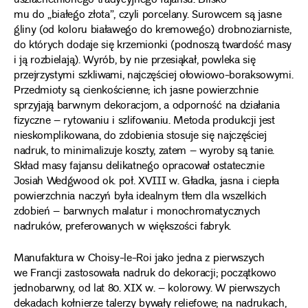
uszlachetnionego tradycyjnego fajansu. Blisko
mu do „białego złota”, czyli porcelany. Surowcem są jasne
gliny (od koloru białawego do kremowego) drobnoziarniste,
do których dodaje się krzemionki (podnoszą twardość masy
i ją rozbielają). Wyrób, by nie przesiąkał, powleka się
przejrzystymi szkliwami, najczęściej ołowiowo-boraksowymi.
Przedmioty są cienkościenne; ich jasne powierzchnie
sprzyjają barwnym dekoracjom, a odporność na działania
fizyczne – rytowaniu i szlifowaniu. Metoda produkcji jest
nieskomplikowana, do zdobienia stosuje się najczęściej
nadruk, to minimalizuje koszty, zatem – wyroby są tanie.
Skład masy fajansu delikatnego opracował ostatecznie
Josiah Wedgwood ok. poł. XVIII w. Gładka, jasna i ciepła
powierzchnia naczyń była idealnym tłem dla wszelkich
zdobień – barwnych malatur i monochromatycznych
nadruków, preferowanych w większości fabryk.
Manufaktura w Choisy-le-Roi jako jedna z pierwszych
we Francji zastosowała nadruk do dekoracji; początkowo
jednobarwny, od lat 80. XIX w. – kolorowy. W pierwszych
dekadach kołnierze talerzy bywały reliefowe; na nadrukach,