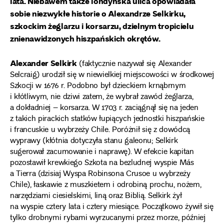
lata. Niebawem także londyńska ulica opowiadała
sobie niezwykłe historie o Alexandrze Selkirku,
szkockim żeglarzu i korsarzu, dzielnym tropicielu
znienawidzonych hiszpańskich okrętów.
Alexander Selkirk
(faktycznie nazywał się Alexander
Selcraig) urodził się w niewielkiej miejscowości w środkowej
Szkocji w 1676 r. Podobno był dzieckiem krnąbrnym
i kłótliwym, nie dziwi zatem, że wybrał zawód żeglarza,
a dokładniej – korsarza. W 1703 r. zaciągnął się na jeden
z takich pirackich statków łupiących jednostki hiszpańskie
i francuskie u wybrzeży Chile. Poróżnił się z dowódcą
wyprawy (kłótnia dotyczyła stanu galeonu; Selkirk
sugerował zacumowanie i naprawę). W efekcie kapitan
pozostawił krewkiego Szkota na bezludnej wyspie Más
a Tierra (dzisiaj Wyspa Robinsona Crusoe u wybrzeży
Chile), łaskawie z muszkietem i odrobiną prochu, nożem,
narzędziami ciesielskimi, liną oraz Biblią. Selkirk żył
na wyspie cztery lata i cztery miesiące. Początkowo żywił się
tylko drobnymi rybami wyrzucanymi przez morze, później