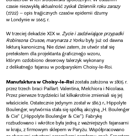
bohaterów w ich środowisku społecznym. W ostatnim
czasie niezwykłą aktualność zyskał
Dziennik roku zarazy
(1722) – opis tragicznych czasów epidemii dżumy
w Londynie w 1665 r.
W trzeciej dekadzie XIX w.
Życie i zadziwiające przypadki
Robinsona Crusoe, marynarza z Yorku
były już od dawna
lekturą kanoniczną. Nie dziwi zatem, że utwór stał się
pretekstem dla projektanta graficznego wzoru,
którym ozdobiono deserowy talerzyk wykonany
z delikatnego fajansu w podparyskim Choisy-le-Roi.
Manufaktura w Choisy-le-Roi
została założona w 1805 r.
przez trzech braci Paillart: Valentina, Melchiora i Nicolasa.
Przez pierwsze trzydzieści lat kilkakrotnie zmieniali się jej
.
właściciele. Ostatecznie jedynym został w 1863 r
Hippolyte
Boulenger, wytwórnia stała się spółką akcyjną „H. Boulenger
& Cie” („Hippolyte Boulenger & Cie”). Fabrykę
rozbudowano i wkrótce była jedną z ważniejszych fajansarni
w kraju, z firmowym sklepem w Paryżu. Współpracowano