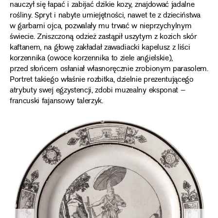
nauczył się łapać i zabijać dzikie kozy, znajdować jadalne
rośliny. Spryt i nabyte umiejętności, nawet te z dzieciństwa
w garbarni ojca, pozwalały mu trwać w nieprzychylnym
świecie. Zniszczoną odzież zastąpił uszytym z kozich skór
kaftanem, na głowę zakładał zawadiacki kapelusz z liści
korzennika (owoce korzennika to ziele angielskie),
przed słońcem osłaniał własnoręcznie zrobionym parasolem.
Portret takiego właśnie rozbitka, dzielnie prezentującego
atrybuty swej egzystencji, zdobi muzealny eksponat –
francuski fajansowy talerzyk.