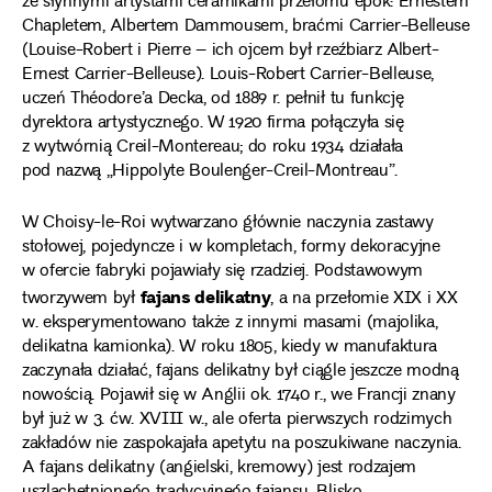
ze słynnymi artystami ceramikami przełomu epok: Ernestem
Chapletem, Albertem Dammousem, braćmi Carrier-Belleuse
(Louise-Robert i Pierre – ich ojcem był rzeźbiarz Albert-
Ernest Carrier-Belleuse). Louis-Robert Carrier-Belleuse,
uczeń Théodore’a Decka, od 1889 r. pełnił tu funkcję
dyrektora artystycznego. W 1920 firma połączyła się
z wytwórnią Creil-Montereau; do roku 1934 działała
pod nazwą „Hippolyte Boulenger-Creil-Montreau”.
W Choisy-le-Roi wytwarzano głównie naczynia zastawy
stołowej, pojedyncze i w kompletach, formy dekoracyjne
w ofercie fabryki pojawiały się rzadziej. Podstawowym
fajans delikatny
tworzywem był
, a na przełomie XIX i XX
w. eksperymentowano także z innymi masami (majolika,
delikatna kamionka). W roku 1805, kiedy w manufaktura
zaczynała działać, fajans delikatny był ciągle jeszcze modną
nowością. Pojawił się w Anglii ok. 1740 r., we Francji znany
był już w 3. ćw. XVIII w., ale oferta pierwszych rodzimych
zakładów nie zaspokajała apetytu na poszukiwane naczynia.
A fajans delikatny (angielski, kremowy) jest rodzajem