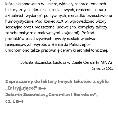
które eksponowano w lustrze, widniały sceny o tematach
historycznych, literackich, rodzajowych, czasami ilustracje
aktualnych wydarzeń politycznych, nierzadko przedstawione
humorystycznie. Pod koniec XIX w. wprowadzono wzory
secesyjne oraz uproszczone ludowe (np. komplety talerzy
ze schematycznie malowanymi kogutami). Pośród
produktów ekskluzywnych bywały naśladownictwa
renesansowych wyrobów Bernarda Palissy’ego;
uruchomiono także pracownię ceramiki architektonicznej.
Jolanta Sozańska, kustosz w Dziale Ceramiki MNWr
31 marca 2021
Zapraszamy do lektury innych tekstów z cyklu
„Intrygujące!” ➸
Jolanta Sozańska „Ceramika i literatura”,
cz. I ➸