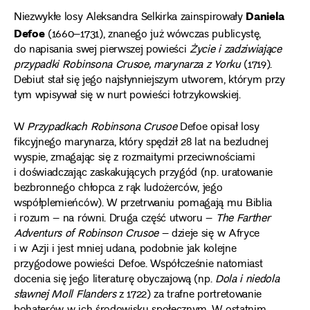
Daniela
Niezwykłe losy Aleksandra Selkirka zainspirowały
Defoe
(1660–1731), znanego już wówczas publicystę,
do napisania swej pierwszej powieści
Życie i zadziwiające
przypadki Robinsona Crusoe, marynarza z Yorku
(1719).
Debiut stał się jego najsłynniejszym utworem, którym przy
tym wpisywał się w nurt powieści łotrzykowskiej.
W
Przypadkach Robinsona Crusoe
Defoe opisał losy
fikcyjnego marynarza, który spędził 28 lat na bezludnej
wyspie, zmagając się z rozmaitymi przeciwnościami
i doświadczając zaskakujących przygód (np. uratowanie
bezbronnego chłopca z rąk ludożerców, jego
współplemieńców). W przetrwaniu pomagają mu Biblia
i rozum – na równi. Druga część utworu –
The Farther
Adventurs of Robinson Crusoe
– dzieje się w Afryce
i w Azji i jest mniej udana, podobnie jak kolejne
przygodowe powieści Defoe. Współcześnie natomiast
docenia się jego literaturę obyczajową (np.
Dola i niedola
sławnej Moll Flanders
z 1722) za trafne portretowanie