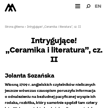
Wyszukiw
Wyszuk
EN
dla:
Strona główna
>
Intrygujące! „Ceramika i literatura”, cz. II
Intrygujące!
„Ceramika i literatura”, cz.
II
Jolanta Sozańska
Wiosną 1709 r. angielskich czytelników nielicznych
jeszcze wówczas czasopism poruszyła informacja
o odnalezieniu na bezludnej pacyficznej wyspie ich
rodaka, rozbitka, który samotnie spędził tam cztery