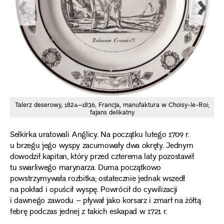
Talerz deserowy, 1824–1836, Francja, manufaktura w Choisy-le-Roi;
fajans delikatny
Selkirka uratowali Anglicy. Na początku lutego 1709 r.
u brzegu jego wyspy zacumowały dwa okręty. Jednym
dowodził kapitan, który przed czterema laty pozostawił
tu swarliwego marynarza. Duma początkowo
powstrzymywała rozbitka; ostatecznie jednak wszedł
na pokład i opuścił wyspę. Powrócił do cywilizacji
i dawnego zawodu – pływał jako korsarz i zmarł na żółtą
febrę podczas jednej z takich eskapad w 1721 r.