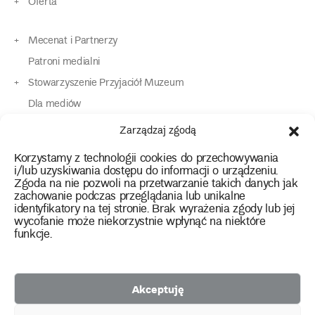
Oferta
Mecenat i Partnerzy
Patroni medialni
Stowarzyszenie Przyjaciół Muzeum
Dla mediów
Dla osób o specjalnych potrzebach
Zarządzaj zgodą
Komunikaty
Korzystamy z technologii cookies do przechowywania
Kontakt
i/lub uzyskiwania dostępu do informacji o urządzeniu.
Zgoda na nie pozwoli na przetwarzanie takich danych jak
zachowanie podczas przeglądania lub unikalne
instagram
twitter
facebook
youtube
tiktok
identyfikatory na tej stronie. Brak wyrażenia zgody lub jej
wycofanie może niekorzystnie wpłynąć na niektóre
funkcje.
Polityka prywatności
Deklaracja dostępności
Akceptuję
2026 Copyright by Muzeum Narodowe we Wrocławiu