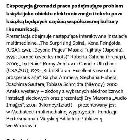
Ekspozycja gromadzi prace podejmujące problem
książki jako obiektu elektronicznego i tekstu poza
książką będących częścią współczesnej kultury
i komunikacji.
Prezentacja obejmuje następujące interaktywne instalacje
multimedialne: „The Surprising Spiral„ Kena Feingolda
(USA), 1991; „Beyond Pages” Masaki Fujihaty (Japonia),
1995; „Tombe (avec les mots)” Roberta Cahena (Francja),
2000; „Text Rain” Romy Achituva i Camille Utterback
(USA/AU), 1999; „Kidai Shôran. Excellent view of our
prosperous age”, Ralpha Ammera, Stephana Hubera,
Joachima Sautera, Tobiasa Schmidta (Niemcy), 2000.
Aneks wystawy – złożony z wybranych elektronicznych
instalacji sieciowych oraz prezentacji Iry Maroma „Audio
Images”, 2005 (Niemcy/Izrael) – prezentowany jest
w Mediatece, multimedialnej wypożyczalni Fundacji
Bertelsmanna i Miejskiej Biblioteki Publicznej
we Wrocławiu.