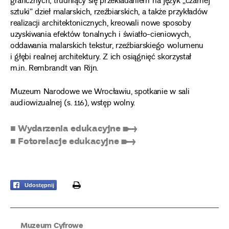
graficznych, trudniący się przekładaniem na język „czarnej
sztuki” dzieł malarskich, rzeźbiarskich, a także przykładów
realizacji architektonicznych, kreowali nowe sposoby
uzyskiwania efektów tonalnych i światło-cieniowych,
oddawania malarskich tekstur, rzeźbiarskiego wolumenu
i głębi realnej architektury. Z ich osiągnięć skorzystał
m.in. Rembrandt van Rijn.
Muzeum Narodowe we Wrocławiu, spotkanie w sali
audiowizualnej (s. 116), wstęp wolny.
■ Wydarzenia edukacyjne ➸
■ Fotorelacje edukacyjne ➸
print
Udostępnij
Muzeum Cyfrowe