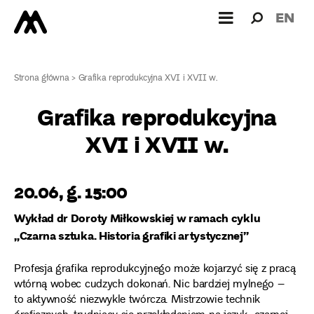
Wyszukiw
Wyszuk
EN
dla:
Strona główna
>
Grafika reprodukcyjna XVI i XVII w.
Grafika reprodukcyjna
XVI i XVII w.
20.06, g. 15:00
Wykład dr Doroty Miłkowskiej w ramach cyklu
„Czarna sztuka. Historia grafiki artystycznej”
Profesja grafika reprodukcyjnego może kojarzyć się z pracą
wtórną wobec cudzych dokonań. Nic bardziej mylnego –
to aktywność niezwykle twórcza. Mistrzowie technik