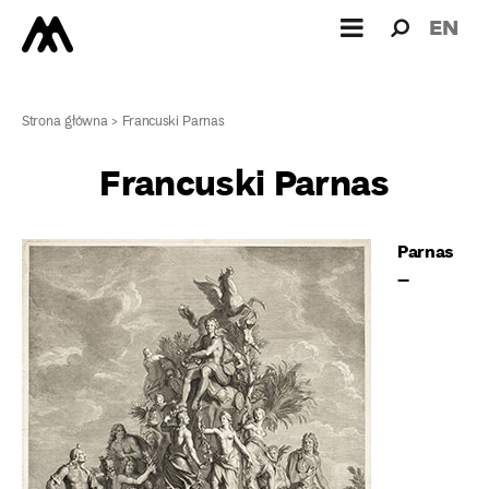
Wyszukiw
Wyszuk
EN
dla:
Strona główna
>
Francuski Parnas
Francuski Parnas
Parnas
–