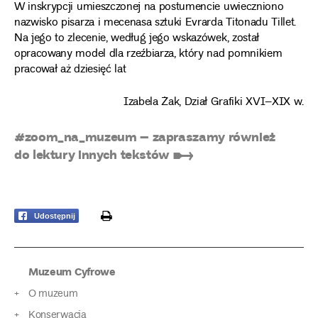
W inskrypcji umieszczonej na postumencie uwieczniono
nazwisko pisarza i mecenasa sztuki Evrarda Titonadu Tillet.
Na jego to zlecenie, według jego wskazówek, został
opracowany model dla rzeźbiarza, który nad pomnikiem
pracował aż dziesięć lat
Izabela Żak, Dział Grafiki XVI–XIX w.
#zoom_na_muzeum – zapraszamy również
do lektury innych tekstów ➸
print
Udostępnij
Muzeum Cyfrowe
O muzeum
Konserwacja