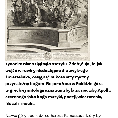
synonim niedosięgłego szczytu. Zdobyć go, to jak
wejść w rewiry niedostępne dla zwykłego
śmiertelnika, osiągnąć sukces artystyczny
przynależny bogom. Bo położona w Fokidzie góra
w greckiej mitologii uznawana było za siedzibę Apolla
czczonego jako boga muzyki, poezji, wieszczenia,
filozofii i nauki.
Nazwa góry pochodzi od herosa Parnassosa, który był