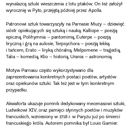
wynalazcą sztuki wieszczenia z lotu ptaków. On też założył
wyrocznię w Pyto, przejętą później przez Apolla.
Patronowi sztuk towarzyszyły na Parnasie Muzy – dziewięć
sióstr opiekujących się sztuką i nauką: Kalliope – poezją
epiczną, Polihymnia – pantomimą, Euterpe – poezją
liryczną i grą na aulosie, Terpsychora – poezją lekką
i tańcem, Erato – liryką chóralną, Melpomene – tragedią,
Talia – komedią, Klio – historią, Urania – astronomią.
Motyw Parnasu często wykorzystywano dla
zaprezentowania konkretnych postaci poetów, artystów
oraz opiekunów sztuki. Tak też jest w tym konkretnym
przypadku.
Akwaforta ukazuje pomnik dedykowany mecenasowi sztuki,
Ludwikowi XIV, oraz pamięci słynnych poetów i muzyków
francuskich, wzniesiony w 1718 r. w Paryżu już po śmierci
francuskiego króla. Autorem pomnika był Louis Garnier.