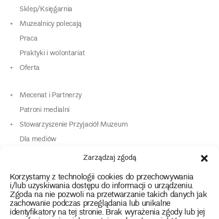
Sklep/Księgarnia
Muzealnicy polecają
Praca
Praktyki i wolontariat
Oferta
Mecenat i Partnerzy
Patroni medialni
Stowarzyszenie Przyjaciół Muzeum
Dla mediów
Dla osób o specjalnych potrzebach
Zarządzaj zgodą
Komunikaty
Korzystamy z technologii cookies do przechowywania
Kontakt
i/lub uzyskiwania dostępu do informacji o urządzeniu.
Zgoda na nie pozwoli na przetwarzanie takich danych jak
zachowanie podczas przeglądania lub unikalne
instagram
twitter
facebook
youtube
tiktok
identyfikatory na tej stronie. Brak wyrażenia zgody lub jej