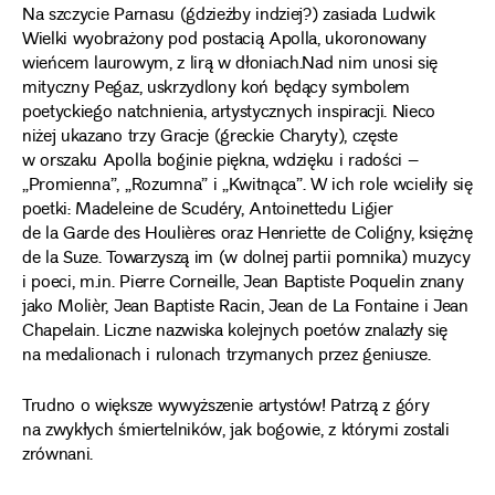
Na szczycie Parnasu (gdzieżby indziej?) zasiada Ludwik
Wielki wyobrażony pod postacią Apolla, ukoronowany
wieńcem laurowym, z lirą w dłoniach.Nad nim unosi się
mityczny Pegaz, uskrzydlony koń będący symbolem
poetyckiego natchnienia, artystycznych inspiracji. Nieco
niżej ukazano trzy Gracje (greckie Charyty), częste
w orszaku Apolla boginie piękna, wdzięku i radości –
„Promienna”, „Rozumna” i „Kwitnąca”. W ich role wcieliły się
poetki: Madeleine de Scudéry, Antoinettedu Ligier
de la Garde des Houlières oraz Henriette de Coligny, księżnę
de la Suze. Towarzyszą im (w dolnej partii pomnika) muzycy
i poeci, m.in. Pierre Corneille, Jean Baptiste Poquelin znany
jako Molièr, Jean Baptiste Racin, Jean de La Fontaine i Jean
Chapelain. Liczne nazwiska kolejnych poetów znalazły się
na medalionach i rulonach trzymanych przez geniusze.
Trudno o większe wywyższenie artystów! Patrzą z góry
na zwykłych śmiertelników, jak bogowie, z którymi zostali
zrównani.