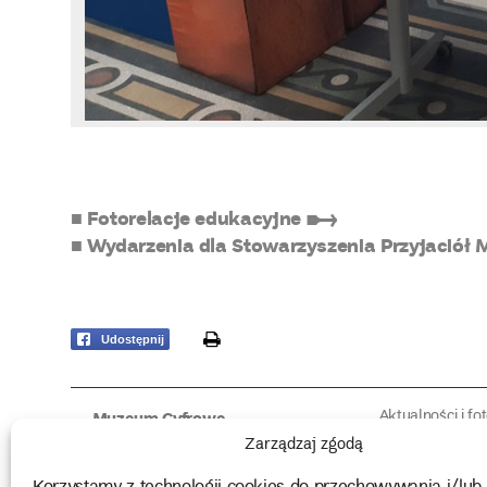
■ Fotorelacje edukacyjne ➸
■ Wydarzenia dla Stowarzyszenia Przyjaci
print
Udostępnij
Aktualności i fo
Muzeum Cyfrowe
Fotorelacje edu
O muzeum
Zarządzaj zgodą
Intrygujące!
Konserwacja
Muzealne roz
Użyczenia obiektów