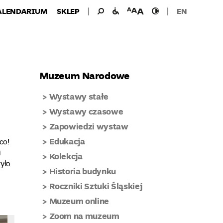
Wyszukiwanie
Wyszukaj
udogodnienia
wielkość
wysoki
ALENDARIUM
SKLEP
EN
dla:
dla
czcionki
kontrast
niepełnosprawnych
Muzeum Narodowe
Wystawy stałe
Wystawy czasowe
Zapowiedzi wystaw
Edukacja
co!
i
Kolekcja
zyło
Historia budynku
Roczniki Sztuki Śląskiej
Muzeum online
Zoom na muzeum