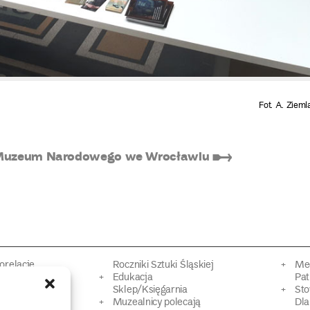
Fot. A. Ziem
ół Muzeum Narodowego we Wrocławiu ➸
torelacje
Roczniki Sztuki Śląskiej
Mec
kacyjne
Edukacja
Pat
Sklep/Księgarnia
Sto
mowy
Muzealnicy polecają
Dl