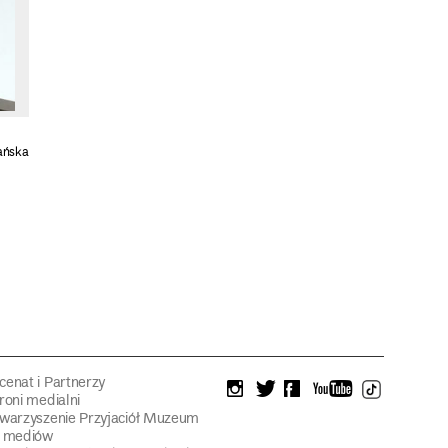
lańska
enat i Partnerzy
instagram
twitter
facebook
youtube
tiktok
roni medialni
warzyszenie Przyjaciół Muzeum
a mediów