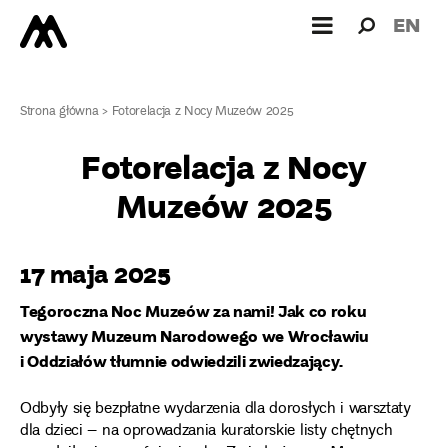
Wyszukiw
Wyszuk
EN
dla:
Strona główna
>
Fotorelacja z Nocy Muzeów 2025
Fotorelacja z Nocy
Muzeów 2025
17 maja 2025
Tegoroczna Noc Muzeów za nami! Jak co roku
wystawy Muzeum Narodowego we Wrocławiu
i Oddziałów tłumnie odwiedzili zwiedzający.
Odbyły się bezpłatne wydarzenia dla dorosłych i warsztaty
dla dzieci – na oprowadzania kuratorskie listy chętnych