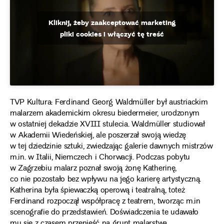
Kliknij, żeby zaakceptować marketing
pliki cookies i włączyć tę treść
TVP Kultura: Ferdinand Georg Waldmüller był austriackim
malarzem akademickim okresu biedermeier, urodzonym
w ostatniej dekadzie XVIII stulecia. Waldmüller studiował
w Akademii Wiedeńskiej, ale poszerzał swoją wiedzę
w tej dziedzinie sztuki, zwiedzając galerie dawnych mistrzów
m.in. w Italii, Niemczech i Chorwacji. Podczas pobytu
w Zagrzebiu malarz poznał swoją żonę Katherinę,
co nie pozostało bez wpływu na jego karierę artystyczną.
Katherina była śpiewaczką operową i teatralną, toteż
Ferdinand rozpoczął współpracę z teatrem, tworząc m.in
scenografie do przedstawień. Doświadczenia te udawało
mu się z czasem przenieść na grunt malarstwa