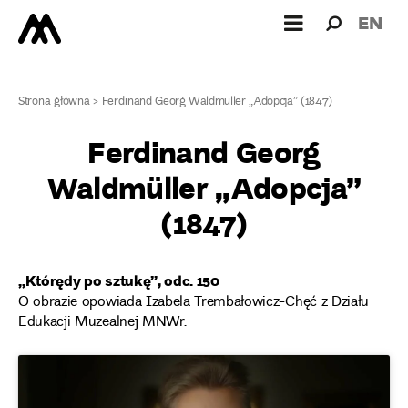
Wyszukiw
Wyszuk
EN
dla:
Strona główna
>
Ferdinand Georg Waldmüller „Adopcja” (1847)
Ferdinand Georg
Waldmüller „Adopcja”
(1847)
„Którędy po sztukę”, odc. 150
O obrazie opowiada Izabela Trembałowicz-Chęć z Działu
Edukacji Muzealnej MNWr.