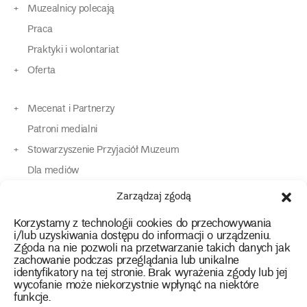
Muzealnicy polecają
Praca
Praktyki i wolontariat
Oferta
Mecenat i Partnerzy
Patroni medialni
Stowarzyszenie Przyjaciół Muzeum
Dla mediów
Dla osób o specjalnych potrzebach
Zarządzaj zgodą
Komunikaty
Korzystamy z technologii cookies do przechowywania
Kontakt
i/lub uzyskiwania dostępu do informacji o urządzeniu.
Zgoda na nie pozwoli na przetwarzanie takich danych jak
zachowanie podczas przeglądania lub unikalne
instagram
twitter
facebook
youtube
tiktok
identyfikatory na tej stronie. Brak wyrażenia zgody lub jej
wycofanie może niekorzystnie wpłynąć na niektóre
funkcje.
Polityka prywatności