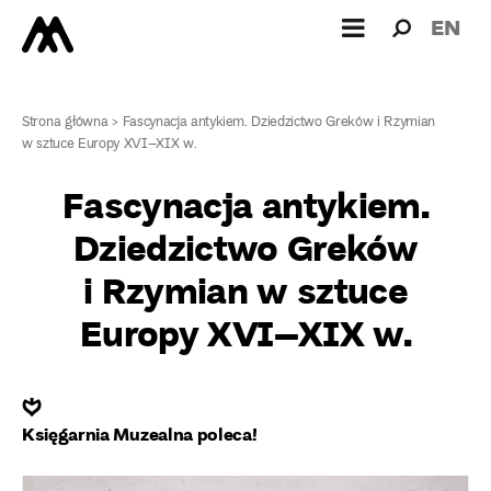
Wyszukiw
Wyszuk
EN
dla:
Strona główna
>
Fascynacja antykiem. Dziedzictwo Greków i Rzymian
w sztuce Europy XVI–XIX w.
Fascynacja antykiem.
Dziedzictwo Greków
i Rzymian w sztuce
Europy XVI–XIX w.
❦
Księgarnia Muzealna poleca!