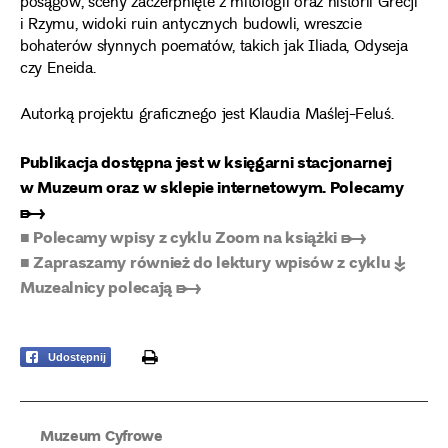
posągów, sceny zaczerpnięte z mitologii oraz historii Grecji
i Rzymu, widoki ruin antycznych budowli, wreszcie
bohaterów słynnych poematów, takich jak Iliada, Odyseja
czy Eneida.
Autorką projektu graficznego jest Klaudia Maślej-Feluś.
Publikacja dostępna jest w księgarni stacjonarnej
w Muzeum oraz w sklepie internetowym. Polecamy
➸
■ Polecamy wpisy z cyklu Zoom na książki ➸
■ Zapraszamy również do lektury wpisów z cyklu ↡
Muzealnicy polecają ➸
print
Udostępnij
Muzeum Cyfrowe