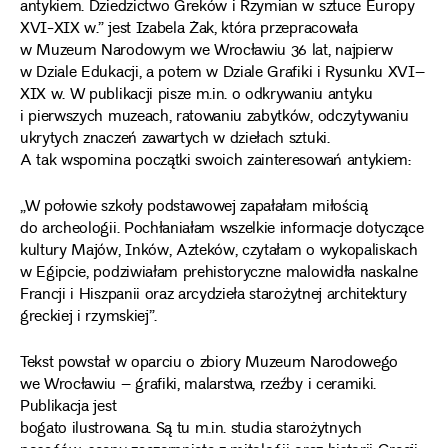
antykiem. Dziedzictwo Greków i Rzymian w sztuce Europy
XVI-XIX w.” jest Izabela Żak, która przepracowała
w Muzeum Narodowym we Wrocławiu 36 lat, najpierw
w Dziale Edukacji, a potem w Dziale Grafiki i Rysunku XVI–
XIX w. W publikacji pisze m.in. o odkrywaniu antyku
i pierwszych muzeach, ratowaniu zabytków, odczytywaniu
ukrytych znaczeń zawartych w dziełach sztuki.
A tak wspomina początki swoich zainteresowań antykiem:
„W połowie szkoły podstawowej zapałałam miłością
do archeologii. Pochłaniałam wszelkie informacje dotyczące
kultury Majów, Inków, Azteków, czytałam o wykopaliskach
w Egipcie, podziwiałam prehistoryczne malowidła naskalne
Francji i Hiszpanii oraz arcydzieła starożytnej architektury
greckiej i rzymskiej”.
Tekst powstał w oparciu o zbiory Muzeum Narodowego
we Wrocławiu – grafiki, malarstwa, rzeźby i ceramiki.
Publikacja jest
bogato ilustrowana. Są tu m.in. studia starożytnych