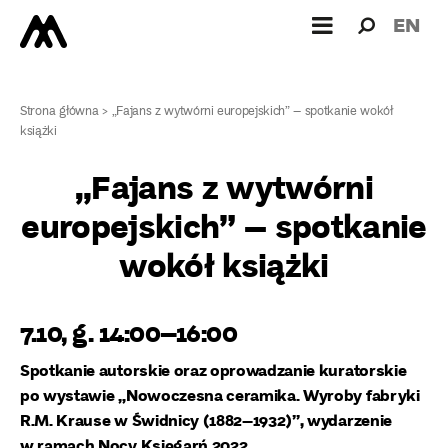
Wyszukiw
Wyszuk
EN
dla:
Strona główna
>
„Fajans z wytwórni europejskich” – spotkanie wokół
książki
„Fajans z wytwórni
europejskich” – spotkanie
wokół książki
7.10, g. 14:00–16:00
Spotkanie autorskie oraz oprowadzanie kuratorskie
po wystawie „Nowoczesna ceramika. Wyroby fabryki
R.M. Krause w Świdnicy (1882–1932)”, w
ydarzenie
w ramach Nocy Księgarń 2022