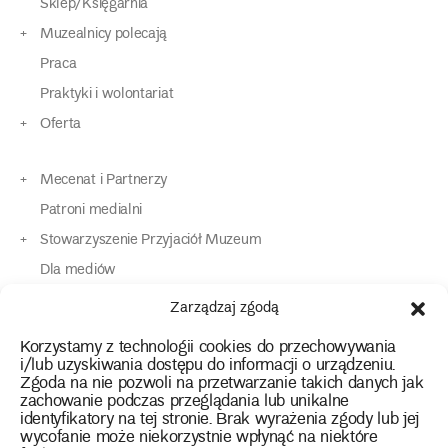
Sklep/Księgarnia
Muzealnicy polecają
Praca
Praktyki i wolontariat
Oferta
Mecenat i Partnerzy
Patroni medialni
Stowarzyszenie Przyjaciół Muzeum
Dla mediów
Dla osób o specjalnych potrzebach
Zarządzaj zgodą
Komunikaty
Korzystamy z technologii cookies do przechowywania
Kontakt
i/lub uzyskiwania dostępu do informacji o urządzeniu.
Zgoda na nie pozwoli na przetwarzanie takich danych jak
zachowanie podczas przeglądania lub unikalne
instagram
twitter
facebook
youtube
tiktok
identyfikatory na tej stronie. Brak wyrażenia zgody lub jej
wycofanie może niekorzystnie wpłynąć na niektóre