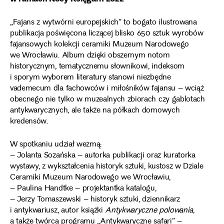
„Fajans z wytwórni europejskich” to bogato ilustrowana
publikacja poświęcona liczącej blisko 650 sztuk wyrobów
fajansowych kolekcji ceramiki Muzeum Narodowego
we Wrocławiu. Album dzięki obszernym notom
historycznym, tematycznemu słownikowi, indeksom
i sporym wyborem literatury stanowi niezbędne
vademecum dla fachowców i miłośników fajansu – wciąż
obecnego nie tylko w muzealnych zbiorach czy gablotach
antykwarycznych, ale także na półkach domowych
kredensów.
W spotkaniu udział wezmą:
– Jolanta Sozańska – autorka publikacji oraz kuratorka
wystawy, z wykształcenia historyk sztuki, kustosz w Dziale
Ceramiki Muzeum Narodowego we Wrocławiu,
– Paulina Handtke – projektantka katalogu,
– Jerzy Tomaszewski – historyk sztuki, dziennikarz
i antykwariusz, autor książki
Antykwaryczne polowania
,
a także twórca programu „Antykwaryczne safari” –