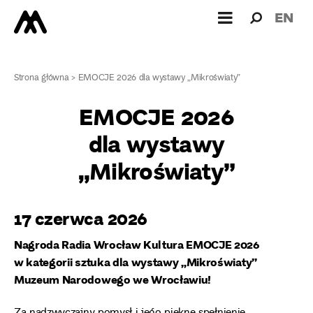
Wyszukiw
Wyszuk
EN
dla:
Strona główna
>
EMOCJE 2026 dla wystawy „Mikroświaty”
EMOCJE 2026
dla wystawy
„Mikroświaty”
17 czerwca 2026
Nagroda Radia Wrocław Kultura EMOCJE 2026
w kategorii sztuka dla wystawy „Mikroświaty”
Muzeum Narodowego we Wrocławiu!