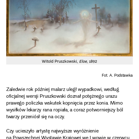
Witold Pruszkowski,
Eloe
, 1892
Fot. A. Podstawka
Zaledwie rok później malarz uległ wypadkowi, według
oficjalnej wersji Pruszkowski doznał potężnego urazu
prawego policzka wskutek kopnięcia przez konia. Mimo
wysiłków lekarzy rana ropiała, a coraz potworniejszy ból
twarzy przeniósł się na oczy.
Czy ucieszyło artystę najwyższe wyróżnienie
na Powszechnej Wystawie Krajowej we Lwowie w czerwcu