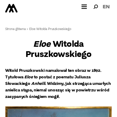
Wyszukiw
Wyszuk
EN
dla:
Strona główna
>
Eloe Witolda Pruszkowskiego
Eloe
Witolda
Pruszkowskiego
Witold Pruszkowski namalował ten obraz w 1892.
Tytułowa
Eloe
to postać z poematu Juliusza
Słowackiego
Anhelli
. Widzimy, jak strzegąca umarłych
anielica stąpa, niemal unosząc się w powietrzu wśród
zasypanych śniegiem mogił.