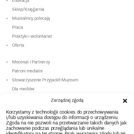
Edukacja
Sklep/Księgarnia
Muzealnicy polecają
Praca
Praktyki i wolontariat
Oferta
Mecenat i Partnerzy
Patroni medialni
Stowarzyszenie Przyjaciół Muzeum
Dla mediów
Dla osób o specjalnych potrzebach
Zarządzaj zgodą
Komunikaty
Korzystamy z technologii cookies do przechowywania
Kontakt
i/lub uzyskiwania dostępu do informacji o urządzeniu.
Zgoda na nie pozwoli na przetwarzanie takich danych jak
zachowanie podczas przeglądania lub unikalne
instagram
twitter
facebook
youtube
tiktok
identyfikatory na tej stronie. Brak wyrażenia zgody lub jej