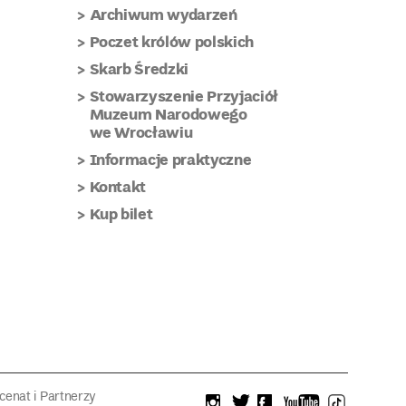
Archiwum wydarzeń
Poczet królów polskich
Skarb Średzki
Stowarzyszenie Przyjaciół
Muzeum Narodowego
we Wrocławiu
Informacje praktyczne
Kontakt
Kup bilet
enat i Partnerzy
instagram
twitter
facebook
youtube
tiktok