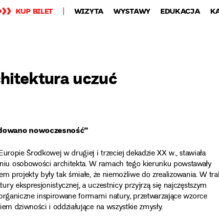
KUP BILET
WIZYTA
WYSTAWY
EDUKACJA
K
chitektura uczuć
budowano nowoczesność”
uropie Środkowej w drugiej i trzeciej dekadzie XX w., stawiała
iu osobowości architekta. W ramach tego kierunku powstawały
m projekty były tak śmiałe, że niemożliwe do zrealizowania. W tra
ry ekspresjonistycznej, a uczestnicy przyjrzą się najczęstszym
 organiczne inspirowane formami natury, przetwarzające wzorce
iem dziwności i oddziałujące na wszystkie zmysły.