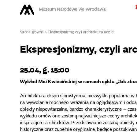
Muzeum Narodowe we Wrocławiu
Strona główna
>
Ekspresjonizmy, czyli architektura uczuć
Ekspresjonizmy, czyli ar
25.04, g. 15:00
Wykład Mai Kwiecińskiej w ramach cyklu „Jak z
Architektura ekspresjonistyczna, niezwykle popularna w E
na wywołanie mocnego wrażenia na oglądającym i oddan
obiekty niepowtarzalne, bardzo charakterystyczne – czase
wykładu omówione zostaną najważniejsze cechy architektu
inspiracjom architektów. Przedstawione zostaną obiekty
historyczne oraz zupełnie oryginalne, będące poszukiwan