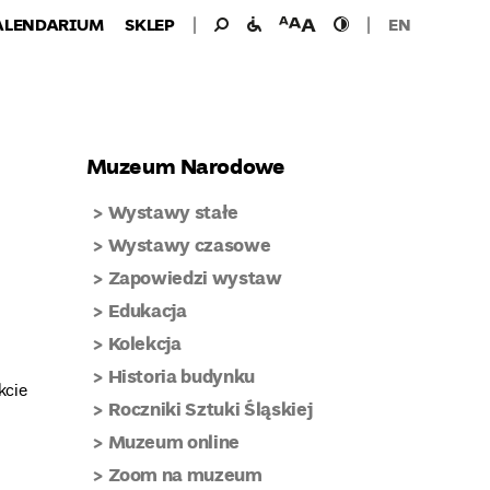
Wyszukiwanie
Wyszukaj
udogodnienia
wielkość
wysoki
ALENDARIUM
SKLEP
EN
dla:
dla
czcionki
kontrast
niepełnosprawnych
Muzeum Narodowe
Wystawy stałe
Wystawy czasowe
Zapowiedzi wystaw
Edukacja
Kolekcja
Historia budynku
kcie
Roczniki Sztuki Śląskiej
Muzeum online
Zoom na muzeum