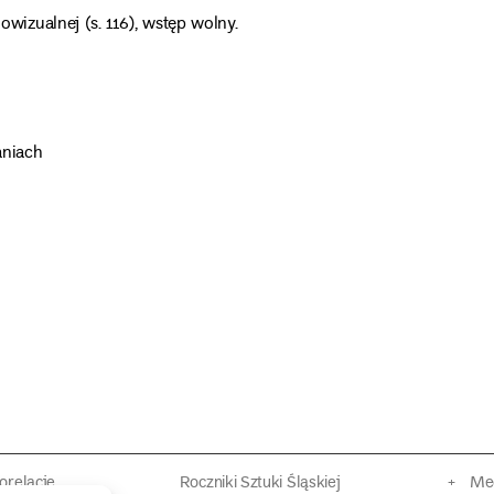
izualnej (s. 116), wstęp wolny.
aniach
torelacje
Roczniki Sztuki Śląskiej
Mec