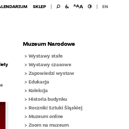
Wyszukiwanie
Wyszukaj
udogodnienia
wielkość
wysoki
ALENDARIUM
SKLEP
EN
dla:
dla
czcionki
kontrast
niepełnosprawnych
Muzeum Narodowe
Wystawy stałe
iety
Wystawy czasowe
Zapowiedzi wystaw
Edukacja
na
Kolekcja
Historia budynku
Roczniki Sztuki Śląskiej
Muzeum online
Zoom na muzeum