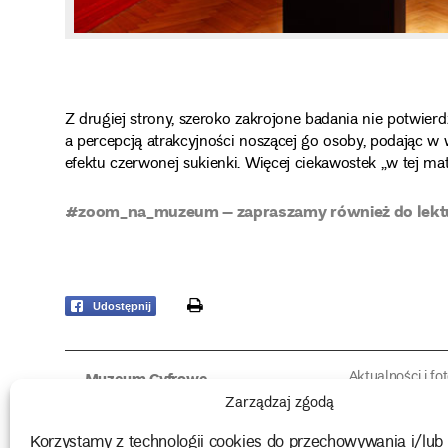
Z drugiej strony, szeroko zakrojone badania nie potwier
a percepcją atrakcyjności noszącej go osoby, podając 
efektu czerwonej sukienki. Więcej ciekawostek „w tej m
#zoom_na_muzeum – zapraszamy również do lekt
print
Udostępnij
Aktualności i fo
Muzeum Cyfrowe
Fotorelacje edu
O muzeum
Zarządzaj zgodą
Intrygujące!
Konserwacja
Muzealne roz
Użyczenia obiektów
Korzystamy z technologii cookies do przechowywania i/lub