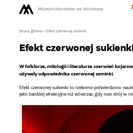
Muzeum Narodowe we Wrocławiu
Strona główna
>
Efekt czerwonej sukienki
Efekt czerwonej sukienk
W folklorze, mitologii i literaturze czerwień kojarzon
używały odpowiednika czerwonej szminki.
Efekt czerwonej sukienki to rzekomo potwierdzono nauk
jako bardziej atrakcyjna niż wówczas, gdy nosi strój w i