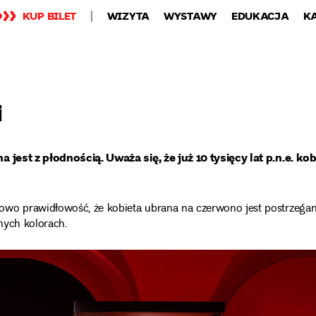
KUP BILET
WIZYTA
WYSTAWY
EDUKACJA
K
i
a jest z płodnością. Uważa się, że już 10 tysięcy lat p.n.e. kob
owo prawidłowość, że kobieta ubrana na czerwono jest postrzega
nnych kolorach.