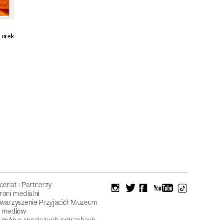
Lorek
enat i Partnerzy
instagram
twitter
facebook
youtube
tiktok
roni medialni
warzyszenie Przyjaciół Muzeum
a mediów