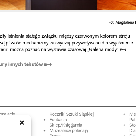
Fot. Magdalena 
dziły istnienia stałego związku między czerwonym kolorem stroju
w wątpliwość mechanizmy zazwyczaj przywoływane dla wyjaśnienie
aterii” można poznać
na wystawie czasowej „Galeria mody” ➸
ury innych tekstów ➸
torelacje
Roczniki Sztuki Śląskiej
Mec
kacyjne
Edukacja
Pat
Sklep/Księgarnia
Sto
mowy
Muzealnicy polecają
Dl