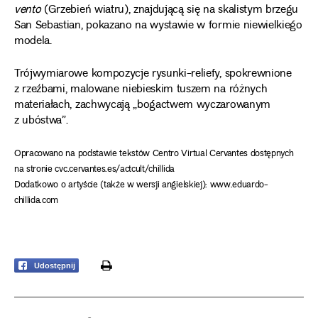
vento
(Grzebień wiatru), znajdującą się na skalistym brzegu
San Sebastian, pokazano na wystawie w formie niewielkiego
modela.
Trójwymiarowe kompozycje rysunki-reliefy, spokrewnione
z rzeźbami, malowane niebieskim tuszem na różnych
materiałach, zachwycają „bogactwem wyczarowanym
z ubóstwa”.
Opracowano na podstawie tekstów Centro Virtual Cervantes dostępnych
na stronie cvc.cervantes.es/actcult/chillida
Dodatkowo o artyście (także w wersji angielskiej): www.eduardo-
chillida.com
print
Udostępnij