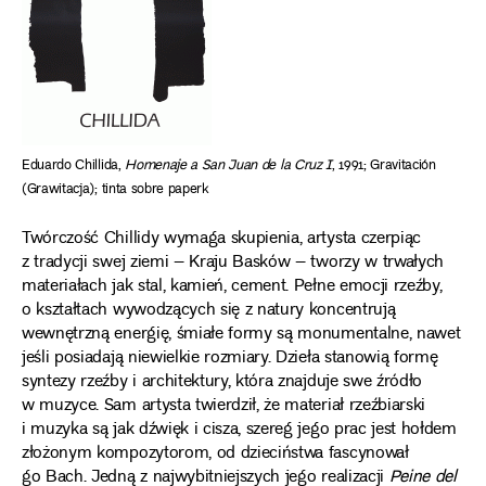
Eduardo Chillida,
Homenaje a San Juan de la Cruz I
, 1991; Gravitación
(Grawitacja); tinta sobre paperk
Twórczość Chillidy wymaga skupienia, artysta czerpiąc
z tradycji swej ziemi – Kraju Basków – tworzy w trwałych
materiałach jak stal, kamień, cement. Pełne emocji rzeźby,
o kształtach wywodzących się z natury koncentrują
wewnętrzną energię, śmiałe formy są monumentalne, nawet
jeśli posiadają niewielkie rozmiary. Dzieła stanowią formę
syntezy rzeźby i architektury, która znajduje swe źródło
w muzyce. Sam artysta twierdził, że materiał rzeźbiarski
i muzyka są jak dźwięk i cisza, szereg jego prac jest hołdem
złożonym kompozytorom, od dzieciństwa fascynował
go Bach. Jedną z najwybitniejszych jego realizacji
Peine del