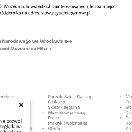
ół Muzeum dla wszystkich zainteresowanych, liczba miejsc
aździernika na adres: stowarzyszenie@mnwr.pl.
eum Narodowego we Wrocławiu ➸
jaciół Muzeum na FB ➸
torelacje
Roczniki Sztuki Śląskiej
Mec
kacyjne
Edukacja
Pat
Sklep/Księgarnia
Sto
mowy
Muzealnicy polecają
Dl
Praca
Dla
nie pozwoli
 Dziedzictwa
Praktyki i wolontariat
Ko
zeglądania
 strat wojennych
Oferta
Kon