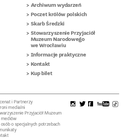
Archiwum wydarzeń
Poczet królów polskich
Skarb Średzki
Stowarzyszenie Przyjaciół
Muzeum Narodowego
we Wrocławiu
Informacje praktyczne
Kontakt
Kup bilet
enat i Partnerzy
instagram
twitter
facebook
youtube
tiktok
roni medialni
warzyszenie Przyjaciół Muzeum
a mediów
 osób o specjalnych potrzebach
munikaty
takt