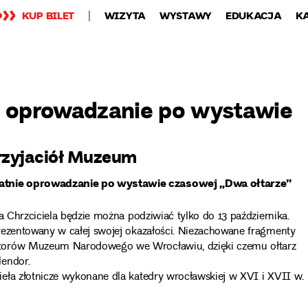
KUP BILET
WIZYTA
WYSTAWY
EDUKACJA
K
e oprowadzanie po wystawie
 Przyjaciół Muzeum
tatnie oprowadzanie po wystawie czasowej „Dwa ołtarze”
a Chrzciciela będzie można podziwiać tylko do 13 października.
rezentowany w całej swojej okazałości. Niezachowane fragmenty
atorów Muzeum Narodowego we Wrocławiu, dzięki czemu ołtarz
lendor.
eła złotnicze wykonane dla katedry wrocławskiej w XVI i XVII w.