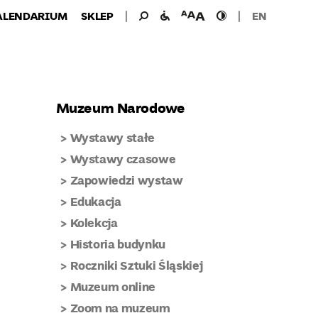
Wyszukiwanie
Wyszukaj
udogodnienia
wielkość
wysoki
ALENDARIUM
SKLEP
EN
dla:
dla
czcionki
kontrast
niepełnosprawnych
Muzeum Narodowe
Wystawy stałe
Wystawy czasowe
Zapowiedzi wystaw
Edukacja
Kolekcja
Historia budynku
Roczniki Sztuki Śląskiej
Muzeum online
Zoom na muzeum