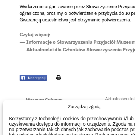
Wydarzenie organizowane przez Stowarzyszenie Przyjaci
ograniczona, prosimy o potwierdzenie przybycia do 10 p
Gwarancją uczestnictwa jest otrzymanie potwierdzenia.
Czytaj więcej:
— Informacje o Stowarzyszeniu Przyjaciół Muz
— Aktualności dla Członków Stowarzyszenia Przy
print
Udostępnij
Aktualności i fo
Muzeum Cyfrowe
Fotorelacje edu
O muzeum
Zarządzaj zgodą
Intrygujące!
Konserwacja
Muzealne roz
Użyczenia obiektów
Korzystamy z technologii cookies do przechowywania i/lub
Kolekcja
Biblioteka
uzyskiwania dostępu do informacji o urządzeniu. Zgoda na 
Europejskie Dni
Wydawnictwo
na przetwarzanie takich danych jak zachowanie podczas pr
Programy badań
Multimedia