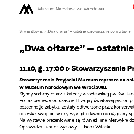
Muzeum Narodowe we Wrocławiu
Strona główna
>
„Dwa ołtarze” – ostatnie oprowadzanie po wystawie
„Dwa ołtarze” – ostatni
11.10, g. 17:00 ▷ Stowarzyszenie
Stowarzyszenie Przyjaciół Muzeum zaprasza na os
w Muzeum Narodowym we Wrocławiu.
Słynny srebrny ołtarz z katedry wrocławskiej pw. św. Jan
Po raz pierwszy od czasów II wojny światowej jest on p
bezcennego zabytku zostały odtworzone przez konserw
odzyskał swój pierwotny wygląd i dawno nieoglądany sp
Na wystawie prezentowane są również inne niezwykłe dzi
Oprowadza kurator wystawy – Jacek Witecki.