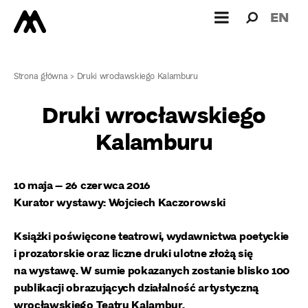
Wyszukiw
Wyszuk
EN
dla:
Strona główna
>
Druki wrocławskiego Kalamburu
Druki wrocławskiego
Kalamburu
10 maja – 26 czerwca 2016
Kurator wystawy: Wojciech Kaczorowski
Książki poświęcone teatrowi, wydawnictwa poetyckie
i prozatorskie oraz liczne druki ulotne złożą się
na wystawę. W sumie pokazanych zostanie blisko 100
publikacji obrazujących działalność artystyczną
wrocławskiego Teatru Kalambur.