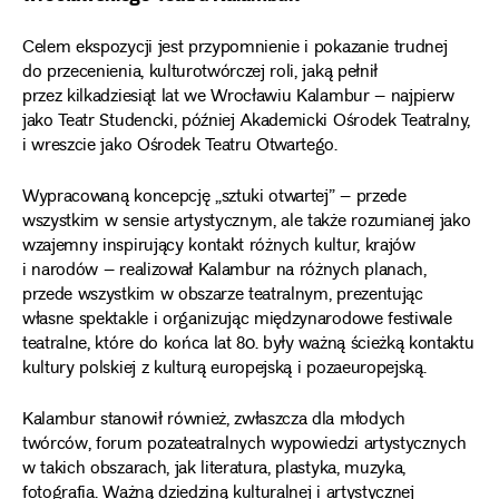
Celem ekspozycji jest przypomnienie i pokazanie trudnej
do przecenienia, kulturotwórczej roli, jaką pełnił
przez kilkadziesiąt lat we Wrocławiu Kalambur – najpierw
jako Teatr Studencki, później Akademicki Ośrodek Teatralny,
i wreszcie jako Ośrodek Teatru Otwartego.
Wypracowaną koncepcję „sztuki otwartej” – przede
wszystkim w sensie artystycznym, ale także rozumianej jako
wzajemny inspirujący kontakt różnych kultur, krajów
i narodów – realizował Kalambur na różnych planach,
przede wszystkim w obszarze teatralnym, prezentując
własne spektakle i organizując międzynarodowe festiwale
teatralne, które do końca lat 80. były ważną ścieżką kontaktu
kultury polskiej z kulturą europejską i pozaeuropejską.
Kalambur stanowił również, zwłaszcza dla młodych
twórców, forum pozateatralnych wypowiedzi artystycznych
w takich obszarach, jak literatura, plastyka, muzyka,
fotografia. Ważną dziedziną kulturalnej i artystycznej