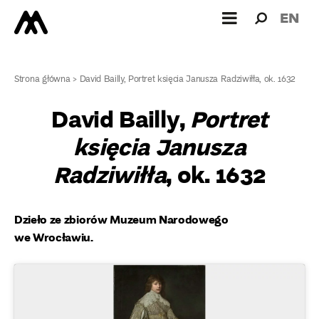
Wyszukiw
Wyszuk
EN
dla:
Strona główna
>
David Bailly, Portret księcia Janusza Radziwiłła, ok. 1632
David Bailly,
Portret
księcia Janusza
Radziwiłła
, ok. 1632
Dzieło ze zbiorów Muzeum Narodowego
we Wrocławiu.