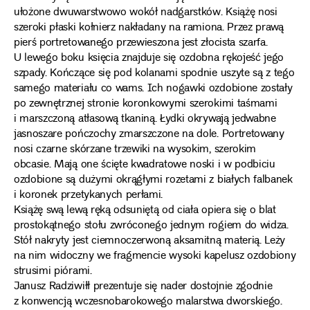
ułożone dwuwarstwowo wokół nadgarstków. Książę nosi
szeroki płaski kołnierz nakładany na ramiona. Przez prawą
pierś portretowanego przewieszona jest złocista szarfa.
U lewego boku księcia znajduje się ozdobna rękojeść jego
szpady. Kończące się pod kolanami spodnie uszyte są z tego
samego materiału co wams. Ich nogawki ozdobione zostały
po zewnętrznej stronie koronkowymi szerokimi taśmami
i marszczoną atłasową tkaniną. Łydki okrywają jedwabne
jasnoszare pończochy zmarszczone na dole. Portretowany
nosi czarne skórzane trzewiki na wysokim, szerokim
obcasie. Mają one ścięte kwadratowe noski i w podbiciu
ozdobione są dużymi okrągłymi rozetami z białych falbanek
i koronek przetykanych perłami.
Książę swą lewą ręką odsuniętą od ciała opiera się o blat
prostokątnego stołu zwróconego jednym rogiem do widza.
Stół nakryty jest ciemnoczerwoną aksamitną materią. Leży
na nim widoczny we fragmencie wysoki kapelusz ozdobiony
strusimi piórami.
Janusz Radziwiłł prezentuje się nader dostojnie zgodnie
z konwencją wczesnobarokowego malarstwa dworskiego.