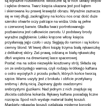
są wyraźnie rozświetlone. Widoczne są w nich układy słojów
i sęków drewna. Twarz księcia ukazana jest pod kątem
i skierowana ku prawej krawędzi obrazu. Wyraźnie zaznacza
się w niej długi, zaokrąglony na końcu nos oraz dość duże
szeroko otwarte oczy patrzące na widza. Usta są pełne
o czerwonej barwie. Gładka twarz portretowanego
pozbawiona jest całkowicie zarostu. U podstawy brody
wyraźne zagłębienie. Lekko kręcone włosy księcia
przysłaniają jego czoło i uszy. Sięgają do ramion i są koloru
ciemny blond. W lewej dłoni książę trzyma białą rękawiczkę
z delikatnej skóry. Zaś prawą, odzianą w białą rękawiczkę
dłoń wspiera na drewnianej lasce spacerowej.
Postać ma na sobie niezwykle kosztowny strój. Składa się
on ze srebrzystego wamsa, czyli rodzaju krótkiego kaftana
o ostro wyciętych z przodu połach, których końce tworzą
szpice. Wams uszyty jest z brokatu i obficie przetykany
srebrną i złotą nicią. Zapinany gęsto osadzonymi
srebrzystymi guzikami. Nad jednym z nich znajduje się
złocista ozdobna kokarda. Rękawy kaftana posiadają liczne
rozcięcia. Spod nich wystaje materiał białej koszuli.
Mankiety rękawów koszuli ozdabiają misterne koronki