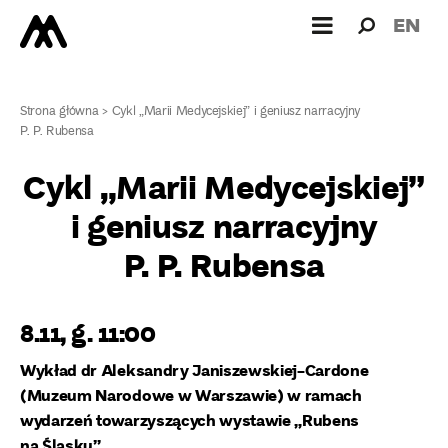
Wyszukiw
Wyszuk
EN
dla:
Strona główna
>
Cykl „Marii Medycejskiej” i geniusz narracyjny
P. P. Rubensa
Cykl „Marii Medycejskiej”
i geniusz narracyjny
P. P. Rubensa
8.11, g. 11:00
Wykład dr Aleksandry Janiszewskiej-Cardone
(Muzeum Narodowe w Warszawie) w ramach
wydarzeń towarzyszących wystawie „Rubens
na Śląsku”