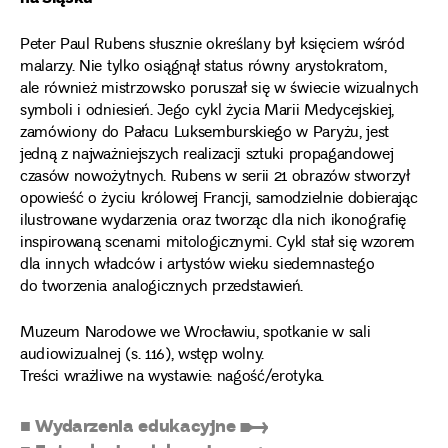
Peter Paul Rubens słusznie określany był księciem wśród
malarzy. Nie tylko osiągnął status równy arystokratom,
ale również mistrzowsko poruszał się w świecie wizualnych
symboli i odniesień. Jego cykl życia Marii Medycejskiej,
zamówiony do Pałacu Luksemburskiego w Paryżu, jest
jedną z najważniejszych realizacji sztuki propagandowej
czasów nowożytnych. Rubens w serii 21 obrazów stworzył
opowieść o życiu królowej Francji, samodzielnie dobierając
ilustrowane wydarzenia oraz tworząc dla nich ikonografię
inspirowaną scenami mitologicznymi. Cykl stał się wzorem
dla innych władców i artystów wieku siedemnastego
do tworzenia analogicznych przedstawień.
Muzeum Narodowe we Wrocławiu, spotkanie w sali
audiowizualnej (s. 116), wstęp wolny.
Treści wrażliwe na wystawie: nagość/erotyka.
■ Wydarzenia edukacyjne ➸