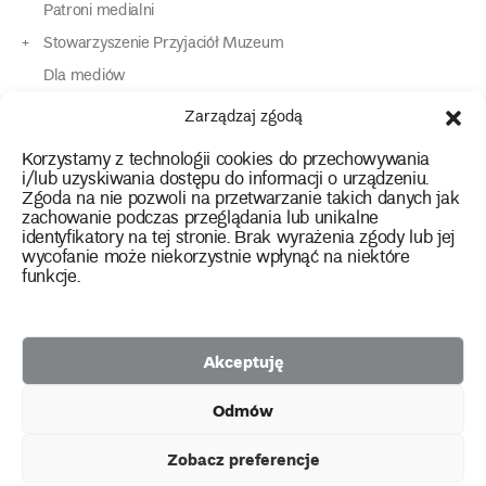
Patroni medialni
Stowarzyszenie Przyjaciół Muzeum
Dla mediów
Dla osób o specjalnych potrzebach
Zarządzaj zgodą
Komunikaty
Korzystamy z technologii cookies do przechowywania
Kontakt
i/lub uzyskiwania dostępu do informacji o urządzeniu.
Zgoda na nie pozwoli na przetwarzanie takich danych jak
zachowanie podczas przeglądania lub unikalne
instagram
twitter
facebook
youtube
tiktok
identyfikatory na tej stronie. Brak wyrażenia zgody lub jej
wycofanie może niekorzystnie wpłynąć na niektóre
funkcje.
Polityka prywatności
Deklaracja dostępności
Akceptuję
2026 Copyright by Muzeum Narodowe we Wrocławiu
Odmów
Facebook
facebook
facebook
Facebook
facebook
Muzeum
Pawilonu
Muzeum
Panoramy
Stowarzyszenie
Projekty
Narodowego
Czterech
Etnograficznego
Racławickiej
Przyjaciół
Zobacz preferencje
unijne
Kopuł
Muzeum