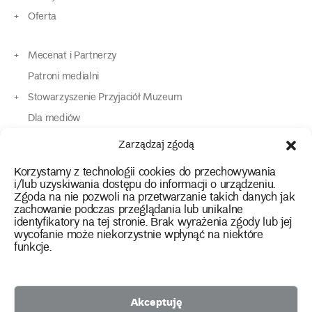
Oferta
Mecenat i Partnerzy
Patroni medialni
Stowarzyszenie Przyjaciół Muzeum
Dla mediów
Dla osób o specjalnych potrzebach
Zarządzaj zgodą
Komunikaty
Korzystamy z technologii cookies do przechowywania
Kontakt
i/lub uzyskiwania dostępu do informacji o urządzeniu.
Zgoda na nie pozwoli na przetwarzanie takich danych jak
zachowanie podczas przeglądania lub unikalne
instagram
twitter
facebook
youtube
tiktok
identyfikatory na tej stronie. Brak wyrażenia zgody lub jej
wycofanie może niekorzystnie wpłynąć na niektóre
funkcje.
Polityka prywatności
Deklaracja dostępności
Akceptuję
2026 Copyright by Muzeum Narodowe we Wrocławiu