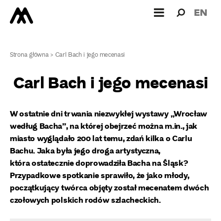
Wyszukiw
Wyszuk
EN
dla:
Strona główna
>
Carl Bach i jego mecenasi
Carl Bach i jego mecenasi
W ostatnie dni trwania niezwykłej wystawy „Wrocław
według Bacha”, na której obejrzeć można m.in., jak
miasto wyglądało 200 lat temu, zdań kilka o Carlu
Bachu. Jaka była jego droga artystyczna,
która ostatecznie doprowadziła Bacha na Śląsk?
Przypadkowe spotkanie sprawiło, że jako młody,
początkujący twórca objęty został mecenatem dwóch
czołowych polskich rodów szlacheckich.