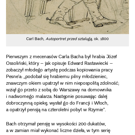
Ca
Carl Bach,
Autoportret przed sztalugą
, ok. 1800
(w
Pierwszym z mecenasów Carla Bacha był hrabia Józef
Ossoliński, który – jak opisuje Edward Rastawiecki –
zobaczył młodego artystę podczas kopiowania pracy
Pesne’a: „podobał się hrabiemu pilny młodzieniec,
znawczym okiem upatrzył w nim niepospolitą zdolność;
wziął go przeto z sobą do Warszawy na domownika
i nadwornego malarza. Następnie posuwając dalej
dobroczynną opiekę, wysłał go do Francji i Włoch,
a opatrzył pensją na czteroletni pobyt w Rzymie”.
Bach otrzymał pensję w wysokości 200 dukatów,
a w zamian miał wykonać liczne dzieła, w tym serię