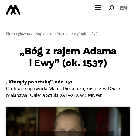
Wyszukiw
Wyszuk
EN
dla:
Strona główna
>
„Bóg z rajem Adama i Ewy” (ok. 1537)
„Bóg z rajem Adama
i Ewy” (ok. 1537)
„Którędy po sztukę”, odc. 151
O obrazie opowiada Marek Pierzchała, kustosz w Dziale
Malarstwa (Galeria Sztuki XVI–XIX w.) MNWr.