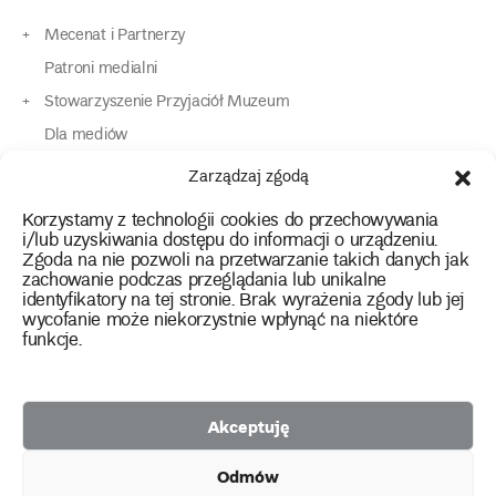
Mecenat i Partnerzy
Patroni medialni
Stowarzyszenie Przyjaciół Muzeum
Dla mediów
Dla osób o specjalnych potrzebach
Zarządzaj zgodą
Komunikaty
Korzystamy z technologii cookies do przechowywania
Kontakt
i/lub uzyskiwania dostępu do informacji o urządzeniu.
Zgoda na nie pozwoli na przetwarzanie takich danych jak
zachowanie podczas przeglądania lub unikalne
instagram
twitter
facebook
youtube
tiktok
identyfikatory na tej stronie. Brak wyrażenia zgody lub jej
wycofanie może niekorzystnie wpłynąć na niektóre
funkcje.
Polityka prywatności
Deklaracja dostępności
Akceptuję
2026 Copyright by Muzeum Narodowe we Wrocławiu
Odmów
Facebook
facebook
facebook
Facebook
facebook