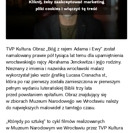
Kliknij, żeby zaakceptować marketing
pliki cookies i włączyć tę treść
TVP Kultura: Obraz „Bóg z rajem Adama i Ewy” został
namalowany prawie pół tysiąca lat temu dla upamiętnienia
wrocławskiego rajcy Abrahama Jenckwitza i jego rodziny.
Nieznany z imienia i nazwiska wrocławski malarz
wykorzystał jako wzór grafikę Lucasa Cranacha st.,
która po raz pierwszy została zamieszczona w pierwszym
pełnym wydaniu luterańskiej Biblii trzy lata
przed powstaniem epitafium. Obraz znajdujący się
w zbiorach Muzeum Narodowego we Wrocławiu należy
do największych malowideł z tamtego czasu.
„Którędy po sztukę” to cykl filmów realizowanych
w Muzeum Narodowym we Wrocławiu przez TVP Kultura