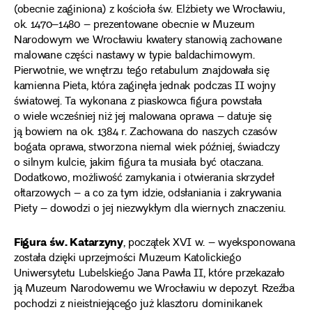
(obecnie zaginiona) z kościoła św. Elżbiety we Wrocławiu,
ok. 1470–1480 – prezentowane obecnie w Muzeum
Narodowym we Wrocławiu kwatery stanowią zachowane
malowane części nastawy w typie baldachimowym.
Pierwotnie, we wnętrzu tego retabulum znajdowała się
kamienna Pieta, która zaginęła jednak podczas II wojny
światowej. Ta wykonana z piaskowca figura powstała
o wiele wcześniej niż jej malowana oprawa – datuje się
ją bowiem na ok. 1384 r. Zachowana do naszych czasów
bogata oprawa, stworzona niemal wiek później, świadczy
o silnym kulcie, jakim figura ta musiała być otaczana.
Dodatkowo, możliwość zamykania i otwierania skrzydeł
ołtarzowych – a co za tym idzie, odsłaniania i zakrywania
Piety – dowodzi o jej niezwykłym dla wiernych znaczeniu.
Figura św. Katarzyny
, początek XVI w. – wyeksponowana
została dzięki uprzejmości Muzeum Katolickiego
Uniwersytetu Lubelskiego Jana Pawła II, które przekazało
ją Muzeum Narodowemu we Wrocławiu w depozyt. Rzeźba
pochodzi z nieistniejącego już klasztoru dominikanek