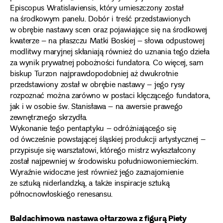
Episcopus Wratislaviensis, który umieszczony został
na środkowym panelu. Dobór i treść przedstawionych
w obrębie nastawy scen oraz pojawiające się na środkowej
kwaterze – na płaszczu Matki Boskiej – słowa odpustowej
modlitwy maryjnej skłaniają również do uznania tego dzieła
za wynik prywatnej pobożności fundatora. Co więcej, sam
biskup Turzon najprawdopodobniej aż dwukrotnie
przedstawiony został w obrębie nastawy – jego rysy
rozpoznać można zarówno w postaci klęczącego fundatora,
jak i w osobie św. Stanisława – na awersie prawego
zewnętrznego skrzydła.
Wykonanie tego pentaptyku – odróżniającego się
od ówcześnie powstającej śląskiej produkcji artystycznej –
przypisuje się warsztatowi, którego mistrz wykształcony
został najpewniej w środowisku południowoniemieckim.
Wyraźnie widoczne jest również jego zaznajomienie
ze sztuką niderlandzką, a także inspiracje sztuką
północnowłoskiego renesansu.
Baldachimowa nastawa ołtarzowa z figurą Piety