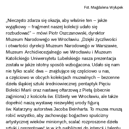
Fot. Magdalena Wyłupek
„Nieczęsto zdarza się okazja, aby właśnie ten – jakże
wyjątkowy – fragment naszej kolekcji udało się
rozbudować” – mówi Piotr Oszczanowski, dyrektor
Muzeum Narodowego we Wrocławiu. „Dzięki życzliwości
i otwartości dyrekcji Muzeum Narodowego w Warszawie,
Muzeum Archidiecezjalnego we Wrocławiu i Muzeum
Katolickiego Uniwersytetu Lubelskiego nasza prezentacja
została w jakże istotny sposób wzbogacona. Udało się nam
nie tylko scalić dwa – znajdujące się częściowo u nas,
a częściowo w obcych kolekcjach muzealnych – bezcenne
dzieła śląskiej sztuki średniowiecznej: pentaptyk Pięciu
Boleści Marii oraz nastawę ołtarzową z Pietą (obecnie
zaginiona) z kościoła św. Elżbiety we Wrocławiu, ale także
dopełnić naszą wystawę niezwykłej urody figurą
św. Katarzyny autorstwa Jacoba Beinharta. To muzea muszą
robić wszystko, aby zachowując bogactwo spuścizny
artystycznej wieków minionych, scalać rozproszone dzieła
sztuki i prezentować je w ich najbliższej do intencji i talentu