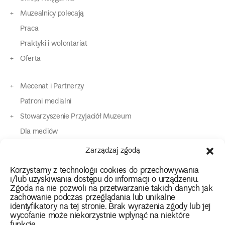
Muzealnicy polecają
Praca
Praktyki i wolontariat
Oferta
Mecenat i Partnerzy
Patroni medialni
Stowarzyszenie Przyjaciół Muzeum
Dla mediów
Dla osób o specjalnych potrzebach
Zarządzaj zgodą
Komunikaty
Korzystamy z technologii cookies do przechowywania
Kontakt
i/lub uzyskiwania dostępu do informacji o urządzeniu.
Zgoda na nie pozwoli na przetwarzanie takich danych jak
zachowanie podczas przeglądania lub unikalne
instagram
twitter
facebook
youtube
tiktok
identyfikatory na tej stronie. Brak wyrażenia zgody lub jej
wycofanie może niekorzystnie wpłynąć na niektóre
funkcje.