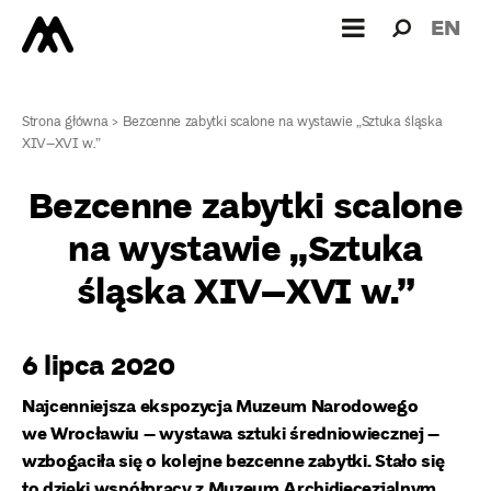
Wyszukiw
Wyszuk
EN
dla:
Strona główna
>
Bezcenne zabytki scalone na wystawie „Sztuka śląska
XIV–XVI w.”
Bezcenne zabytki scalone
na wystawie „Sztuka
śląska XIV–XVI w.”
6 lipca 2020
Najcenniejsza ekspozycja Muzeum Narodowego
we Wrocławiu – wystawa sztuki średniowiecznej –
wzbogaciła się o kolejne bezcenne zabytki. Stało się
to dzięki współpracy z Muzeum Archidiecezjalnym