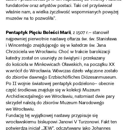
fundatorów oraz artystów postaci. Taki cel przyświecał
właśnie nam, a wielka życzliwość wspomnianych powyżej
muzeów na to pozwoliła”.
Pentaptyk Pięciu Boleści Marii
, z 1507 r.– stanowił
najpewniej pierwotnie nastawę ołtarza św. św. Stanisława
i Wincentego znajdującego się w katedrze św. Jana
Chrzciciela we Wrocławiu. Choć w trakcie barokizacji
katedry został on usunięty ze świątyni i przekazany
do kościoła w Minkowicach Oławskich, na początku XX
w.wrócił do Wrocławia. Wówczas dzieło włączone zostało
do zbiorów dawnego Erzbischöfliches Diözesanmuseum.
Po II wojnie światowej pentaptyk podzielono– obecnie
część środkowa znajduje się w kolekcji Muzeum
Archidiecezjalnego we Wrocławiu, natomiast dwie pary
skrzydeł należą do zbiorów Muzeum Narodowego
we Wrocławiu.
Fundację tej wyjątkowej nastawy przypisuje się
wrocławskiemu biskupowi Janowi V Turzonowi. Fakt ten
potwierdza inicjał „JEW”, odczytywany jako Johannes