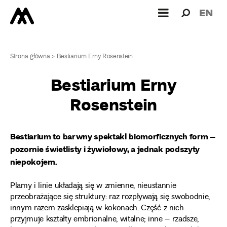
Wyszukiw
Wyszuk
EN
dla:
Strona główna
>
Bestiarium Erny Rosenstein
Bestiarium Erny
Rosenstein
Bestiarium to barwny spektakl biomorficznych form –
pozornie świetlisty i żywiołowy, a jednak podszyty
niepokojem.
Plamy i linie układają się w zmienne, nieustannie
przeobrażające się struktury: raz rozpływają się swobodnie,
innym razem zasklepiają w kokonach. Część z nich
przyjmuje kształty embrionalne, witalne; inne – rzadsze,