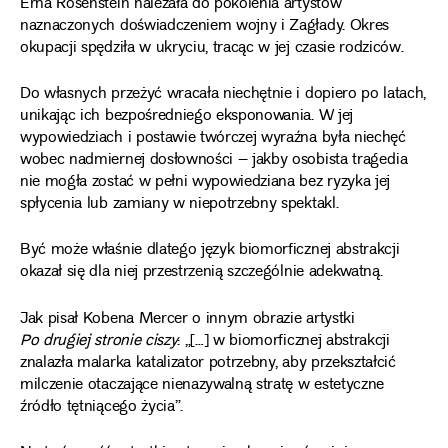
Erna Rosenstein należała do pokolenia artystów
naznaczonych doświadczeniem wojny i Zagłady. Okres
okupacji spędziła w ukryciu, tracąc w jej czasie rodziców.
Do własnych przeżyć wracała niechętnie i dopiero po latach,
unikając ich bezpośredniego eksponowania. W jej
wypowiedziach i postawie twórczej wyraźna była niechęć
wobec nadmiernej dosłowności – jakby osobista tragedia
nie mogła zostać w pełni wypowiedziana bez ryzyka jej
spłycenia lub zamiany w niepotrzebny spektakl.
Być może właśnie dlatego język biomorficznej abstrakcji
okazał się dla niej przestrzenią szczególnie adekwatną.
Jak pisał Kobena Mercer o innym obrazie artystki
Po drugiej stronie ciszy
: „[…] w biomorficznej abstrakcji
znalazła malarka katalizator potrzebny, aby przekształcić
milczenie otaczające nienazywalną stratę w estetyczne
źródło tętniącego życia”.