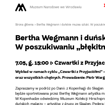
Muzeum Narodowe we Wrocławiu
Strona główna
>
Bertha Wegmann i duńskie muzea sztuki. W poszukiwa
Bertha Wegmann i duńsk
W poszukiwaniu „błękitn
7.05, g. 15:00 ▷ Czwartki z Przyja
Wykład w ramach cyklu „Czwartki z Przyjaciółmi” 
oraz wszystkich chętnych. Prowadzenie: Piotr War
Zapraszamy w podróż po Danii: z Kopenhagi do Skagen – 
będzie sportretowana przez Berthę Wegmann artystka mal
W Kopenhadze odwiedzimy Muzeum Kolekcji Hirschspru
duńskich malarzy – artystów z grupy ze Skagen: Pedera 