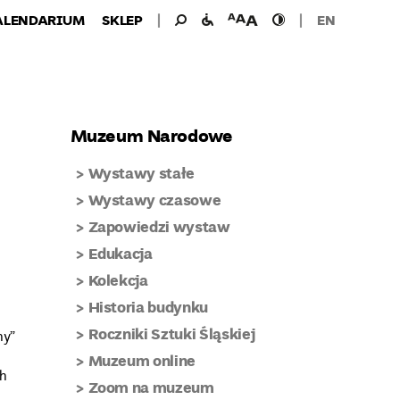
Wyszukiwanie
Wyszukaj
udogodnienia
wielkość
wysoki
ALENDARIUM
SKLEP
EN
dla:
dla
czcionki
kontrast
niepełnosprawnych
Muzeum Narodowe
Wystawy stałe
Wystawy czasowe
Zapowiedzi wystaw
Edukacja
Kolekcja
Historia budynku
Roczniki Sztuki Śląskiej
ny”
Muzeum online
ch
Zoom na muzeum