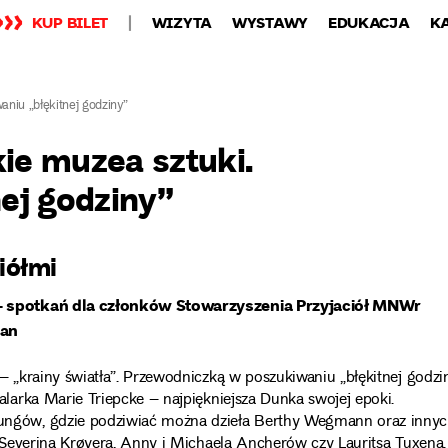
KUP BILET
WIZYTA
WYSTAWY
EDUKACJA
K
niu „błękitnej godziny”
ie muzea sztuki.
ej godziny”
ciółmi
– spotkań dla członków Stowarzyszenia Przyjaciół MNWr
gan
„krainy światła”. Przewodniczką w poszukiwaniu „błękitnej godzi
arka Marie Triepcke – najpiękniejsza Dunka swojej epoki.
ngów, gdzie podziwiać można dzieła Berthy Wegmann oraz inny
Severina Krøyera, Anny i Michaela Ancherów czy Lauritsa Tuxena.