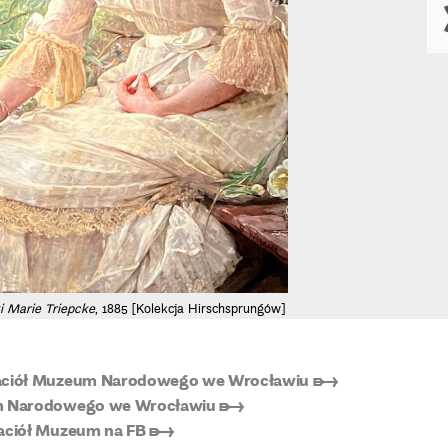
i Marie Triepcke
, 1885 [Kolekcja Hirschsprungów]
yjaciół Muzeum Narodowego we Wrocławiu ➸
eum Narodowego we Wrocławiu ➸
jaciół Muzeum na FB ➸