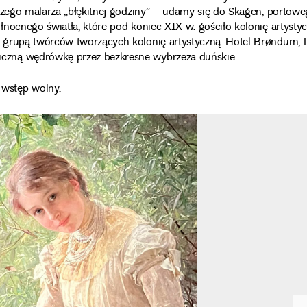
jszego malarza „błękitnej godziny” – udamy się do Skagen, portow
nocnego światła, które pod koniec XIX w. gościło kolonię artystyc
z grupą twórców tworzących kolonię artystyczną: Hotel Brøndum,
czną wędrówkę przez bezkresne wybrzeża duńskie.
wstęp wolny.