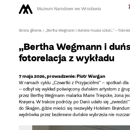
Muzeum Narodowe we Wrocławiu
Strona główna
>
„Bertha Wegmann i duńskie muzea sztuki…” – fotorela
„Bertha Wegmann i duńs
fotorelacja z wykładu
7 maja 2026, prowadzenie: Piotr Wargan
W ramach cyklu „Czwartki z Przyjaciółmi” – spotkań dl
– odbył się wykład poświęcony duńskim artystom z grup
przez Berthę Wegmann malarka Marie Triepcke, żona jed
Krøyera. W trakcie podróży po Danii udało się „zwiedz
do Skagen, gdzie mieści się niezwykły Hotelem Brønd
wędrówka przez bezkresne duńskie wybrzeża nie rozczar