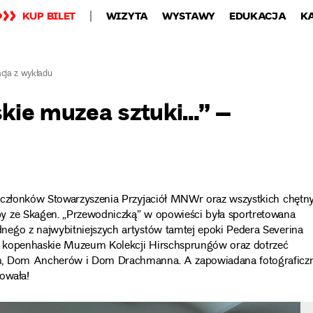
KUP BILET
WIZYTA
WYSTAWY
EDUKACJA
K
cja z wykładu
kie muzea sztuki…” –
a członków Stowarzyszenia Przyjaciół MNWr oraz wszystkich chętn
y ze Skagen. „Przewodniczką” w opowieści była sportretowana
nego z najwybitniejszych artystów tamtej epoki Pedera Severina
ić” kopenhaskie Muzeum Kolekcji Hirschsprungów oraz dotrzeć
um, Dom Ancherów i Dom Drachmanna. A zapowiadana fotograficz
owała!