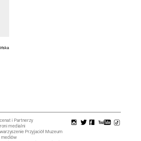
mińska
enat i Partnerzy
instagram
twitter
facebook
youtube
tiktok
roni medialni
warzyszenie Przyjaciół Muzeum
a mediów