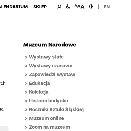
Wyszukiwanie
Wyszukaj
udogodnienia
wielkość
wysoki
ALENDARIUM
SKLEP
EN
dla:
dla
czcionki
kontrast
niepełnosprawnych
Muzeum Narodowe
Wystawy stałe
Wystawy czasowe
Zapowiedzi wystaw
Edukacja
ych
Kolekcja
Historia budynku
na
Roczniki Sztuki Śląskiej
Muzeum online
Zoom na muzeum