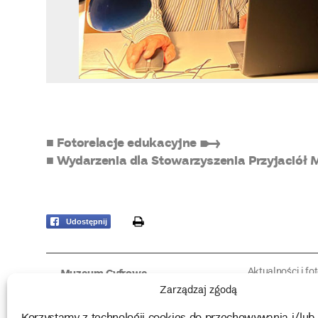
■ Fotorelacje edukacyjne ➸
■ Wydarzenia dla Stowarzyszenia Przyjaci
print
Udostępnij
Aktualności i fo
Muzeum Cyfrowe
Fotorelacje edu
O muzeum
Zarządzaj zgodą
Intrygujące!
Konserwacja
Muzealne roz
Użyczenia obiektów