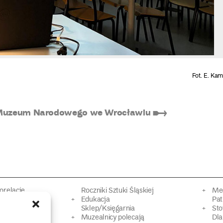
Fot. E. Ka
ół Muzeum Narodowego we Wrocławiu ➸
torelacje
Roczniki Sztuki Śląskiej
Mec
kacyjne
Edukacja
Pat
Sklep/Księgarnia
Sto
mowy
Muzealnicy polecają
Dl