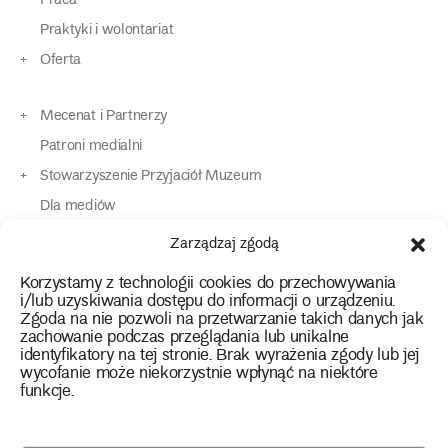
Praca
Praktyki i wolontariat
Oferta
Mecenat i Partnerzy
Patroni medialni
Stowarzyszenie Przyjaciół Muzeum
Dla mediów
Dla osób o specjalnych potrzebach
Zarządzaj zgodą
Komunikaty
Korzystamy z technologii cookies do przechowywania
Kontakt
i/lub uzyskiwania dostępu do informacji o urządzeniu.
Zgoda na nie pozwoli na przetwarzanie takich danych jak
zachowanie podczas przeglądania lub unikalne
instagram
twitter
facebook
youtube
tiktok
identyfikatory na tej stronie. Brak wyrażenia zgody lub jej
wycofanie może niekorzystnie wpłynąć na niektóre
funkcje.
Polityka prywatności
Deklaracja dostępności