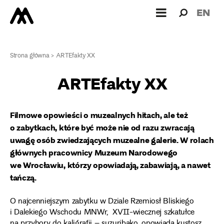
Wyszukiw
Wyszuk
EN
dla:
Strona główna
>
ARTEfakty XX
ARTEfakty XX
Filmowe opowieści o muzealnych hitach, ale też
o zabytkach, które być może nie od razu zwracają
uwagę osób zwiedzających muzealne galerie. W rolach
głównych pracownicy Muzeum Narodowego
we Wrocławiu, którzy opowiadają, zabawiają, a nawet
tańczą.
O najcenniejszym zabytku w Dziale Rzemiosł Bliskiego
i Dalekiego Wschodu MNWr, XVII-wiecznej szkatułce
na przybory do kaligrafii – suzuribako, opowiada kustosz