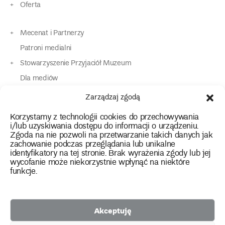
Oferta
Mecenat i Partnerzy
Patroni medialni
Stowarzyszenie Przyjaciół Muzeum
Dla mediów
Dla osób o specjalnych potrzebach
Zarządzaj zgodą
Komunikaty
Korzystamy z technologii cookies do przechowywania
Kontakt
i/lub uzyskiwania dostępu do informacji o urządzeniu.
Zgoda na nie pozwoli na przetwarzanie takich danych jak
zachowanie podczas przeglądania lub unikalne
instagram
twitter
facebook
youtube
tiktok
identyfikatory na tej stronie. Brak wyrażenia zgody lub jej
wycofanie może niekorzystnie wpłynąć na niektóre
funkcje.
Polityka prywatności
Deklaracja dostępności
Akceptuję
2026 Copyright by Muzeum Narodowe we Wrocławiu