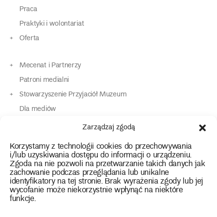
Praca
Praktyki i wolontariat
Oferta
Mecenat i Partnerzy
Patroni medialni
Stowarzyszenie Przyjaciół Muzeum
Dla mediów
Dla osób o specjalnych potrzebach
Zarządzaj zgodą
Komunikaty
Korzystamy z technologii cookies do przechowywania
Kontakt
i/lub uzyskiwania dostępu do informacji o urządzeniu.
Zgoda na nie pozwoli na przetwarzanie takich danych jak
zachowanie podczas przeglądania lub unikalne
instagram
twitter
facebook
youtube
tiktok
identyfikatory na tej stronie. Brak wyrażenia zgody lub jej
wycofanie może niekorzystnie wpłynąć na niektóre
funkcje.
Polityka prywatności