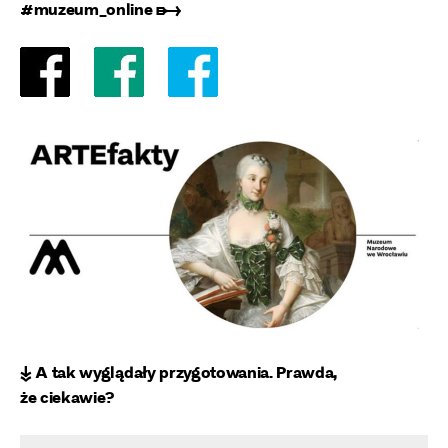
#muzeum_online ➸
↡ A tak wyglądały przygotowania. Prawda,
że ciekawie?