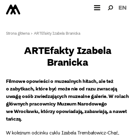
Wyszukiw
Wyszuk
EN
dla:
Strona główna
>
ARTEfakty Izabela Branicka
ARTEfakty Izabela
Branicka
Filmowe opowieści o muzealnych hitach, ale też
o zabytkach, które być może nie od razu zwracają
uwagę osób zwiedzających muzealne galerie. W rolach
głównych pracownicy Muzeum Narodowego
we Wrocławiu, którzy opowiadają, zabawiają, a nawet
tańczą.
W kolejnym odcinku cyklu Izabela Trembałowicz-Chęć,