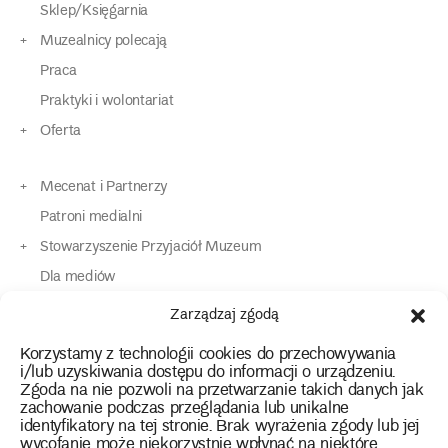
Sklep/Księgarnia
Muzealnicy polecają
Praca
Praktyki i wolontariat
Oferta
Mecenat i Partnerzy
Patroni medialni
Stowarzyszenie Przyjaciół Muzeum
Dla mediów
Dla osób o specjalnych potrzebach
Zarządzaj zgodą
Komunikaty
Korzystamy z technologii cookies do przechowywania
Kontakt
i/lub uzyskiwania dostępu do informacji o urządzeniu.
Zgoda na nie pozwoli na przetwarzanie takich danych jak
zachowanie podczas przeglądania lub unikalne
instagram
twitter
facebook
youtube
tiktok
identyfikatory na tej stronie. Brak wyrażenia zgody lub jej
wycofanie może niekorzystnie wpłynąć na niektóre