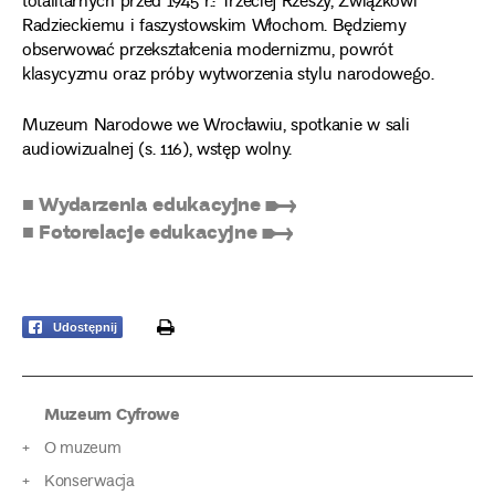
totalitarnych przed 1945 r.: Trzeciej Rzeszy, Związkowi
Radzieckiemu i faszystowskim Włochom. Będziemy
obserwować przekształcenia modernizmu, powrót
klasycyzmu oraz próby wytworzenia stylu narodowego.
Muzeum Narodowe we Wrocławiu, spotkanie w sali
audiowizualnej (s. 116), wstęp wolny.
■ Wydarzenia edukacyjne ➸
■ Fotorelacje edukacyjne ➸
print
Udostępnij
Muzeum Cyfrowe
O muzeum
Konserwacja