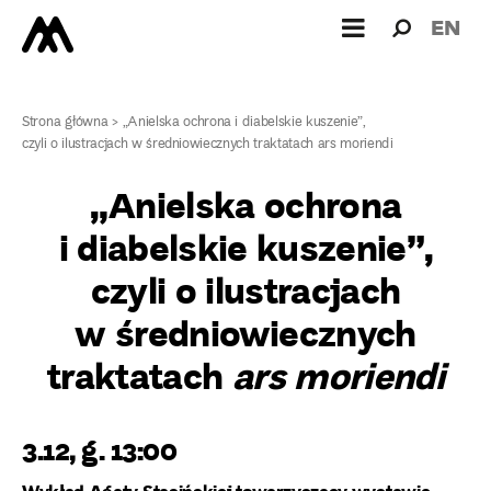
Wyszukiw
Wyszuk
EN
dla:
Strona główna
>
„Anielska ochrona i diabelskie kuszenie”,
czyli o ilustracjach w średniowiecznych traktatach ars moriendi
„Anielska ochrona
i diabelskie kuszenie”,
czyli o ilustracjach
w średniowiecznych
traktatach
ars moriendi
3.12, g. 13:00
Wykład Agaty Stasińskiej towarzyszący wystawie