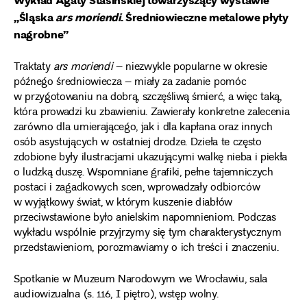
„Śląska
ars moriendi
. Średniowieczne metalowe płyty
nagrobne”
Traktaty
ars moriendi
– niezwykle popularne w okresie
późnego średniowiecza – miały za zadanie pomóc
w przygotowaniu na dobrą, szczęśliwą śmierć, a więc taką,
która prowadzi ku zbawieniu. Zawierały konkretne zalecenia
zarówno dla umierającego, jak i dla kapłana oraz innych
osób asystujących w ostatniej drodze. Dzieła te często
zdobione były ilustracjami ukazującymi walkę nieba i piekła
o ludzką duszę. Wspomniane grafiki, pełne tajemniczych
postaci i zagadkowych scen, wprowadzały odbiorców
w wyjątkowy świat, w którym kuszenie diabłów
przeciwstawione było anielskim napomnieniom. Podczas
wykładu wspólnie przyjrzymy się tym charakterystycznym
przedstawieniom, porozmawiamy o ich treści i znaczeniu.
Spotkanie w Muzeum Narodowym we Wrocławiu, sala
audiowizualna (s. 116, I piętro), wstęp wolny.