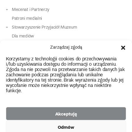
Mecenat i Partnerzy
Patroni medialni
Stowarzyszenie Przyjaciół Muzeum
Dla mediów
Dla osób o specjalnych potrzebach
Zarządzaj zgodą
Komunikaty
Korzystamy z technologii cookies do przechowywania
Kontakt
i/lub uzyskiwania dostępu do informacji o urządzeniu.
Zgoda na nie pozwoli na przetwarzanie takich danych jak
zachowanie podczas przeglądania lub unikalne
instagram
twitter
facebook
youtube
tiktok
identyfikatory na tej stronie. Brak wyrażenia zgody lub jej
wycofanie może niekorzystnie wpłynąć na niektóre
funkcje.
Polityka prywatności
Deklaracja dostępności
Akceptuję
2026 Copyright by Muzeum Narodowe we Wrocławiu
Odmów
Facebook
facebook
facebook
Facebook
facebook