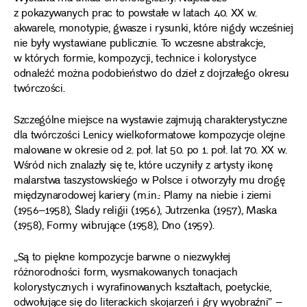
z pokazywanych prac to powstałe w latach 40. XX w.
akwarele, monotypie, gwasze i rysunki, które nigdy wcześniej
nie były wystawiane publicznie. To wczesne abstrakcje,
w których formie, kompozycji, technice i kolorystyce
odnaleźć można podobieństwo do dzieł z dojrzałego okresu
twórczości.
Szczególne miejsce na wystawie zajmują charakterystyczne
dla twórczości Lenicy wielkoformatowe kompozycje olejne
malowane w okresie od 2. poł. lat 50. po 1. poł. lat 70. XX w.
Wśród nich znalazły się te, które uczyniły z artysty ikonę
malarstwa taszystowskiego w Polsce i otworzyły mu drogę
międzynarodowej kariery (m.in.: Plamy na niebie i ziemi
(1956–1958), Ślady religii (1956), Jutrzenka (1957), Maska
(1958), Formy wibrujące (1958), Dno (1959).
„Są to piękne kompozycje barwne o niezwykłej
różnorodności form, wysmakowanych tonacjach
kolorystycznych i wyrafinowanych kształtach, poetyckie,
odwołujące się do literackich skojarzeń i gry wyobraźni” –