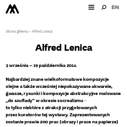
Wyszukiw
Wyszuk
EN
dla:
Strona główna
>
Alfred Lenica
Alfred Lenica
3 września – 19 października 2014
Najbardziej znane wielkoformatowe kompozycje
olejne a także wcześniej niepokazywane akwarele,
gwasze, rysunki i kompozycje abstrakcyjne malowane
„do szuflady” w okresie socrealizmu ̶
to tylko niektóre z atrakcji przygotowanych
przez kuratorów tej wystawy. Zaprezentowanych
zostanie prawie 200 prac (obrazy i prace na papierze)