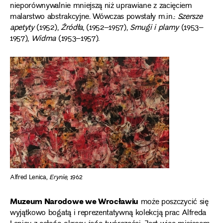
nieporównywalnie mniejszą niż uprawiane z zacięciem
malarstwo abstrakcyjne. Wówczas powstały m.in.:
Szersze
apetyty
(1952),
Źródła
, (1952–1957),
Smugi i plamy
(1953–
1957),
Widma
(1953–1957).
Alfred Lenica,
Erynie
, 1962
Muzeum Narodowe we Wrocławiu
może poszczycić się
wyjątkowo bogatą i reprezentatywną kolekcją prac Alfreda