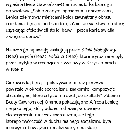
wyjaśnia Beata Gawrońska-Oramus, autorka katalogu
do wystawy. „Sobie znanymi sposobami i narzędziami,
Lenica zdejmował miejscami kolor zewnętrzny obrazu
i odsłaniał będące pod spodem, jaśniejsze warstwy malatury,
uzyskując efekt świetlistości barw – przenikania światła
z wnętrza obrazu”.
Na szczególną uwagę zasługują prace
Silnik biologiczny
(1962),
Erynie
(1962),
Fobia II
(1962), które wyróżniane były
przez krytykę w recenzjach z wystawy w Krzysztoforach
w 1965 r.
Ciekawostką będą – pokazywane po raz pierwszy –
powstałe w okresie socrealizmu znakomite kompozycje
abstrakcyjne, które artysta malował „do szuflady”. Zdaniem
Beaty Gawrońskiej-Oramus pokazują one Alfreda Lenicę
nie jako tego, który odszedł od awangardowego
eksperymentu na rzecz socrealizmu, ale tego
którego twórczość w duchu realnego socjalizmu była
ideowym obowiązkiem realizowanym na skalę