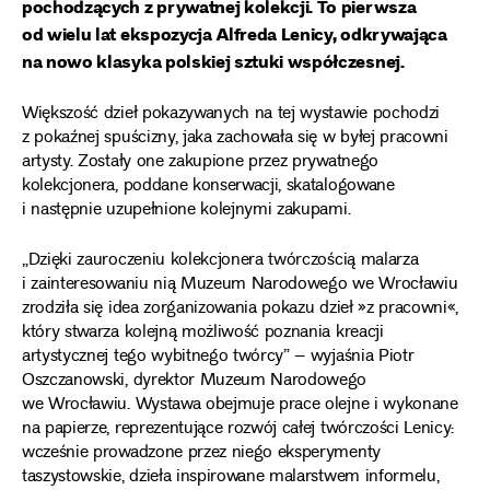
pochodzących z prywatnej kolekcji. To pierwsza
od wielu lat ekspozycja Alfreda Lenicy, odkrywająca
na nowo klasyka polskiej sztuki współczesnej.
Większość dzieł pokazywanych na tej wystawie pochodzi
z pokaźnej spuścizny, jaka zachowała się w byłej pracowni
artysty. Zostały one zakupione przez prywatnego
kolekcjonera, poddane konserwacji, skatalogowane
i następnie uzupełnione kolejnymi zakupami.
„Dzięki zauroczeniu kolekcjonera twórczością malarza
i zainteresowaniu nią Muzeum Narodowego we Wrocławiu
zrodziła się idea zorganizowania pokazu dzieł »z pracowni«,
który stwarza kolejną możliwość poznania kreacji
artystycznej tego wybitnego twórcy” – wyjaśnia Piotr
Oszczanowski, dyrektor Muzeum Narodowego
we Wrocławiu. Wystawa obejmuje prace olejne i wykonane
na papierze, reprezentujące rozwój całej twórczości Lenicy:
wcześnie prowadzone przez niego eksperymenty
taszystowskie, dzieła inspirowane malarstwem informelu,