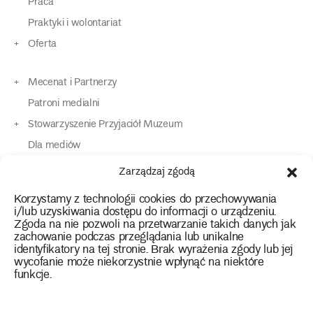
Praca
Praktyki i wolontariat
Oferta
Mecenat i Partnerzy
Patroni medialni
Stowarzyszenie Przyjaciół Muzeum
Dla mediów
Dla osób o specjalnych potrzebach
Zarządzaj zgodą
Komunikaty
Korzystamy z technologii cookies do przechowywania
Kontakt
i/lub uzyskiwania dostępu do informacji o urządzeniu.
Zgoda na nie pozwoli na przetwarzanie takich danych jak
zachowanie podczas przeglądania lub unikalne
instagram
twitter
facebook
youtube
tiktok
identyfikatory na tej stronie. Brak wyrażenia zgody lub jej
wycofanie może niekorzystnie wpłynąć na niektóre
funkcje.
Polityka prywatności
Deklaracja dostępności