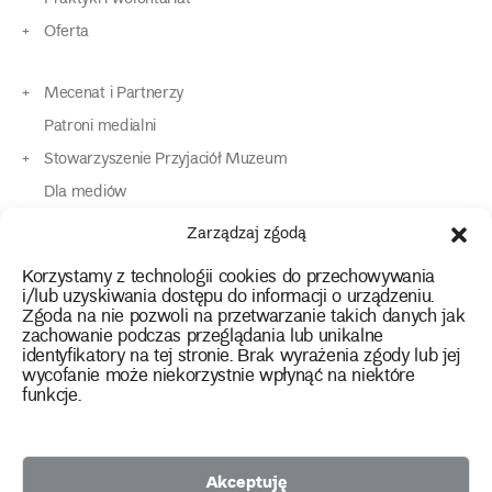
Oferta
Mecenat i Partnerzy
Patroni medialni
Stowarzyszenie Przyjaciół Muzeum
Dla mediów
Dla osób o specjalnych potrzebach
Zarządzaj zgodą
Komunikaty
Korzystamy z technologii cookies do przechowywania
Kontakt
i/lub uzyskiwania dostępu do informacji o urządzeniu.
Zgoda na nie pozwoli na przetwarzanie takich danych jak
zachowanie podczas przeglądania lub unikalne
instagram
twitter
facebook
youtube
tiktok
identyfikatory na tej stronie. Brak wyrażenia zgody lub jej
wycofanie może niekorzystnie wpłynąć na niektóre
funkcje.
Polityka prywatności
Deklaracja dostępności
Akceptuję