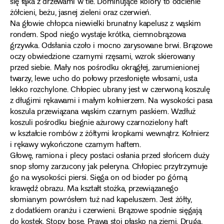
się łąka z drzewami w tle. Dominujące kolory to odcienie
żółcieni, beżu, jasnej zieleni oraz czerwień.
Na głowie chłopca niewielki brunatny kapelusz z wąskim
rondem. Spod niego wystaje krótka, ciemnobrązowa
grzywka. Odsłania czoło i mocno zarysowane brwi. Brązowe
oczy obwiedzione czarnymi rzęsami, wzrok skierowany
przed siebie. Mały nos pośrodku okrągłej, zarumienionej
twarzy, lewe ucho do połowy przesłonięte włosami, usta
lekko rozchylone. Chłopiec ubrany jest w czerwoną koszulę
z długimi rękawami i małym kołnierzem. Na wysokości pasa
koszula przewiązana wąskim czarnym paskiem. Wzdłuż
koszuli pośrodku biegnie ażurowy czarnozielony haft
w kształcie rombów z żółtymi kropkami wewnątrz. Kołnierz
i rękawy wykończone czarnym haftem.
Głowę, ramiona i plecy postaci osłania przed słońcem duży
snop słomy zarzucony jak peleryna. Chłopiec przytrzymuje
go na wysokości piersi. Sięga on od bioder po górną
krawędź obrazu. Ma kształt stożka, przewiązanego
słomianym powrósłem tuż nad kapeluszem. Jest żółty,
z dodatkiem oranżu i czerwieni. Brązowe spodnie sięgają
do kostek. Stopy bose. Prawa stoi płasko na ziemi. Druga,