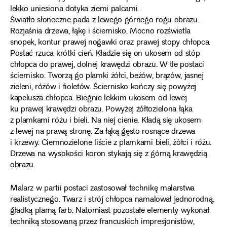
lekko uniesiona dotyka ziemi palcami.
Światło słoneczne pada z lewego górnego rogu obrazu.
Rozjaśnia drzewa, łąkę i ściernisko. Mocno rozświetla
snopek, kontur prawej nogawki oraz prawej stopy chłopca.
Postać rzuca krótki cień. Kładzie się on ukosem od stóp
chłopca do prawej, dolnej krawędzi obrazu. W tle postaci
ściernisko. Tworzą go plamki żółci, beżów, brązów, jasnej
zieleni, różów i fioletów. Ściernisko kończy się powyżej
kapelusza chłopca. Biegnie lekkim ukosem od lewej
ku prawej krawędzi obrazu. Powyżej żółtozielona łąka
z plamkami różu i bieli. Na niej cienie. Kładą się ukosem
z lewej na prawą stronę. Za łąką gęsto rosnące drzewa
i krzewy. Ciemnozielone liście z plamkami bieli, żółci i różu.
Drzewa na wysokości koron stykają się z górną krawędzią
obrazu.
Malarz w partii postaci zastosował technikę malarstwa
realistycznego. Twarz i strój chłopca namalował jednorodną,
gładką plamą farb. Natomiast pozostałe elementy wykonał
techniką stosowaną przez francuskich impresjonistów,