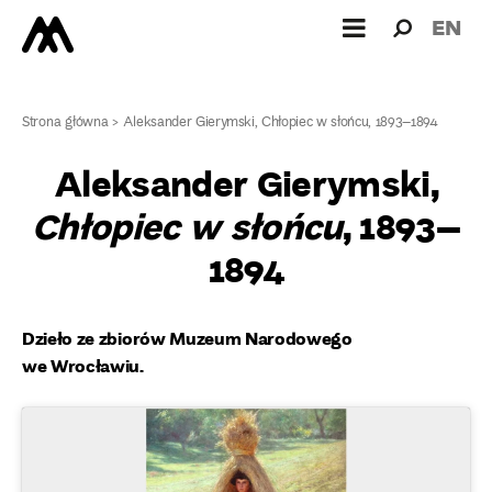
Wyszukiw
Wyszuk
EN
dla:
Strona główna
>
Aleksander Gierymski, Chłopiec w słońcu, 1893–1894
Aleksander Gierymski,
Chłopiec w słońcu
, 1893–
1894
Dzieło ze zbiorów Muzeum Narodowego
we Wrocławiu.