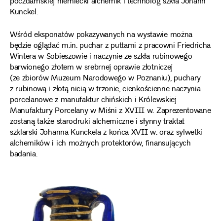
poczdamskiej niemiecki alchemik i technolog szkła Johann
Kunckel.
Wśród eksponatów pokazywanych na wystawie można
będzie oglądać m.in. puchar z puttami z pracowni Friedricha
Wintera w Sobieszowie i naczynie ze szkła rubinowego
barwionego złotem w srebrnej oprawie złotniczej
(ze zbiorów Muzeum Narodowego w Poznaniu), puchary
z rubinową i złotą nicią w trzonie, cienkościenne naczynia
porcelanowe z manufaktur chińskich i Królewskiej
Manufaktury Porcelany w Miśni z XVIII w. Zaprezentowane
zostaną także starodruki alchemiczne i słynny traktat
szklarski Johanna Kunckela z końca XVII w. oraz sylwetki
alchemików i ich możnych protektorów, finansujących
badania.