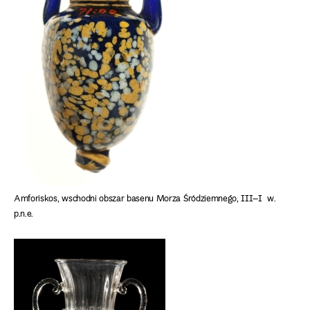
Amforiskos, wschodni obszar basenu Morza Śródziemnego, III–I w.
p.n.e.