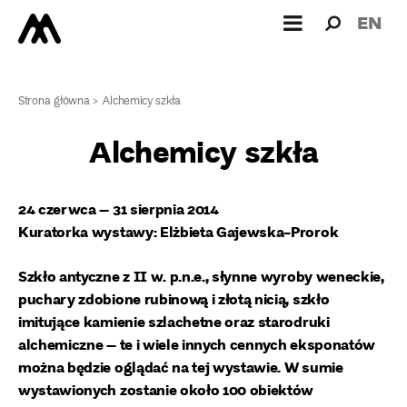
Wyszukiw
Wyszuk
EN
dla:
Strona główna
>
Alchemicy szkła
Alchemicy szkła
24 czerwca – 31 sierpnia 2014
Kuratorka wystawy: Elżbieta Gajewska-Prorok
Szkło antyczne z II w. p.n.e., słynne wyroby weneckie,
puchary zdobione rubinową i złotą nicią, szkło
imitujące kamienie szlachetne oraz starodruki
alchemiczne – te i wiele innych cennych eksponatów
można będzie oglądać na tej wystawie. W sumie
wystawionych zostanie około 100 obiektów