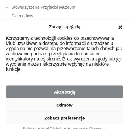
Stowarzyszenie Przyjaciół Muzeum
Dla mediów
Dla osób o specjalnych potrzebach
Zarządzaj zgodą
Komunikaty
Korzystamy z technologii cookies do przechowywania
Kontakt
i/lub uzyskiwania dostępu do informacji o urządzeniu.
Zgoda na nie pozwoli na przetwarzanie takich danych jak
zachowanie podczas przeglądania lub unikalne
instagram
twitter
facebook
youtube
tiktok
identyfikatory na tej stronie. Brak wyrażenia zgody lub jej
wycofanie może niekorzystnie wpłynąć na niektóre
funkcje.
Polityka prywatności
Deklaracja dostępności
Akceptuję
2026 Copyright by Muzeum Narodowe we Wrocławiu
Odmów
Facebook
facebook
facebook
Facebook
facebook
Muzeum
Pawilonu
Muzeum
Panoramy
Stowarzyszenie
Projekty
Narodowego
Czterech
Etnograficznego
Racławickiej
Przyjaciół
Zobacz preferencje
unijne
Kopuł
Muzeum
Polityka ciasteczek
Oświadczenie o prywatności
Impressum