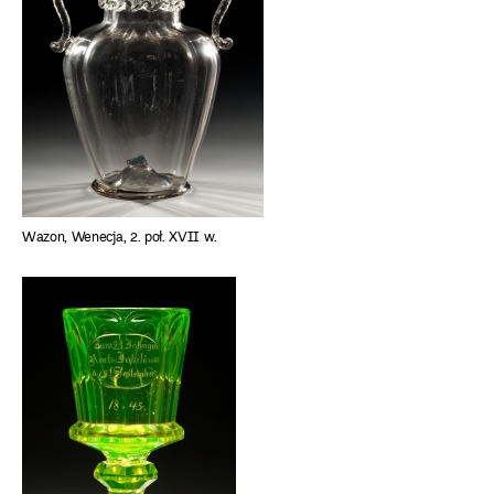
Wazon, Wenecja, 2. poł. XVII w.