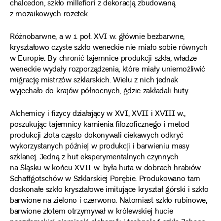
chalcedon, szkło millefiori z dekoracją zbudowaną
z mozaikowych rozetek.
Różnobarwne, a w 1. poł. XVI w. głównie bezbarwne,
kryształowo czyste szkło weneckie nie miało sobie równych
w Europie. By chronić tajemnice produkcji szkła, władze
weneckie wydały rozporządzenia, które miały uniemożliwić
migrację mistrzów szklarskich. Wielu z nich jednak
wyjechało do krajów północnych, gdzie zakładali huty.
Alchemicy i fizycy działający w XVI, XVII i XVIII w.,
poszukując tajemnicy kamienia filozoficznego i metod
produkcji złota często dokonywali ciekawych odkryć
wykorzystanych później w produkcji i barwieniu masy
szklanej. Jedną z hut eksperymentalnych czynnych
na Śląsku w końcu XVII w. była huta w dobrach hrabiów
Schaffgotschów w Szklarskiej Porębie. Produkowano tam
doskonałe szkło kryształowe imitujące kryształ górski i szkło
barwione na zielono i czerwono. Natomiast szkło rubinowe,
barwione złotem otrzymywał w królewskiej hucie