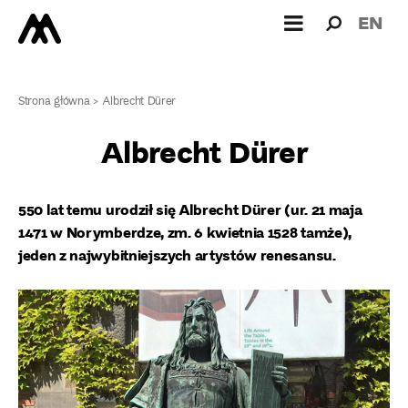
Wyszukiw
Wyszuk
EN
dla:
Strona główna
>
Albrecht Dürer
Albrecht Dürer
550 lat temu urodził się Albrecht Dürer (ur. 21 maja
1471 w Norymberdze, zm. 6 kwietnia 1528 tamże),
jeden z najwybitniejszych artystów renesansu.