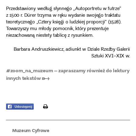
Przedstawiony według słynnego „Autoportretu w futrze”
z 1500 r. Dürer trzyma w ręku wydanie swojego traktatu
teoretycznego „Cztery księgi o ludzkiej proporcji” (1528).
Towarzyszy mu młody pomocnik, który prezentuje
niezachowaną niestety tablicę z rysunkiem.
Barbara Andruszkiewicz, adiunkt w Dziale Rzeźby Galerii
Sztuki XVI–XIX w.
#zoom_na_muzeum – zapraszamy również do lektury
innych tekstów ➸
print
Udostępnij
Muzeum Cyfrowe