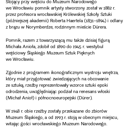
Stojący przy wejściu do Muzeum Narodowego
we Wrocławiu pomnik artysty stworzony został w 1882 r.
przez profesora wrocławskiej Królewskiej Szkoły Sztuki
(późniejszej akademii) Roberta Haertela (1831–1894) i odlany
z brązu w Norymberdze, rodzinnym mieście Dürera.
Pomnik, razem z towarzyszącą mu także dzisiaj figurą
Michała Anioła, zdobił od 1890 do 1945 r. westybul
wejściowy Śląskiego Muzeum Sztuk Pięknych
we Wrocławiu.
Zgodnie z programem ikonograficznym wystroju wnętrza,
który miał przygotować zwiedzających na obcowanie
ze sztuką, rzeźby reprezentowały wzorce sztuki epoki
odrodzenia, uwzględniając podział na renesans włoski
(Michał Anioł) i północnoeuropejski (Dürer).
W 1948 r. obie rzeźby zostały przekazane do zbiorów
Muzeum Śląskiego, a od 1993 r. stoją w obecnym miejscu,
witając gości wrocławskiego Muzeum Narodowego.