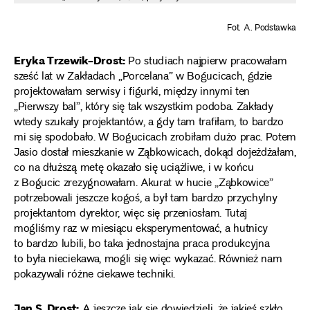
Fot. A. Podstawka
Eryka Trzewik-Drost:
Po studiach najpierw pracowałam
sześć lat w Zakładach „Porcelana” w Bogucicach, gdzie
projektowałam serwisy i figurki, między innymi ten
„Pierwszy bal”, który się tak wszystkim podoba. Zakłady
wtedy szukały projektantów, a gdy tam trafiłam, to bardzo
mi się spodobało. W Bogucicach zrobiłam dużo prac. Potem
Jasio dostał mieszkanie w Ząbkowicach, dokąd dojeżdżałam,
co na dłuższą metę okazało się uciążliwe, i w końcu
z Bogucic zrezygnowałam. Akurat w hucie „Ząbkowice”
potrzebowali jeszcze kogoś, a był tam bardzo przychylny
projektantom dyrektor, więc się przeniosłam. Tutaj
mogliśmy raz w miesiącu eksperymentować, a hutnicy
to bardzo lubili, bo taka jednostajna praca produkcyjna
to była nieciekawa, mogli się więc wykazać. Również nam
pokazywali różne ciekawe techniki.
Jan S. Drost:
A jeszcze jak się dowiedzieli, że jakieś szkło