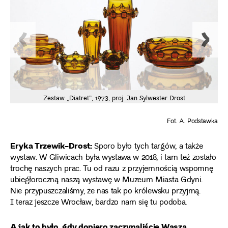
Zestaw „Diatret”, 1973, proj. Jan Sylwester Drost
Fot. A. Podstawka
Eryka Trzewik-Drost:
Sporo było tych targów, a także
wystaw. W Gliwicach była wystawa w 2018, i tam też zostało
trochę naszych prac. Tu od razu z przyjemnością wspomnę
ubiegłoroczną naszą wystawę w Muzeum Miasta Gdyni.
Nie przypuszczaliśmy, że nas tak po królewsku przyjmą.
I teraz jeszcze Wrocław, bardzo nam się tu podoba.
A jak to było, gdy dopiero zaczynaliście Waszą