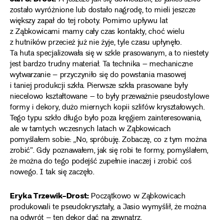
zostało wyróżnione lub dostało nagrodę, to mieli jeszcze
większy zapał do tej roboty. Pomimo upływu lat
z Ząbkowicami mamy cały czas kontakty, choć wielu
z hutników przecież już nie żyje, tyle czasu upłynęło.
Ta huta specjalizowała się w szkle prasowanym, a to niestety
jest bardzo trudny materiał. Ta technika – mechaniczne
wytwarzanie – przyczyniło się do powstania masowej
i taniej produkcji szkła. Pierwsze szkła prasowane były
niecelowo kształtowane – to były przeważnie pseudostylowe
formy i dekory, dużo miernych kopii szlifów kryształowych.
Tego typu szkło długo było poza kręgiem zainteresowania,
ale w tamtych wczesnych latach w Ząbkowicach
pomyślałem sobie: „No, spróbuję. Zobaczę, co z tym można
zrobić”. Gdy poznawałem, jak się robi te formy, pomyślałem,
że można do tego podejść zupełnie inaczej i zrobić coś
nowego. I tak się zaczęło.
Eryka Trzewik-Drost:
Początkowo w Ząbkowicach
produkowali te pseudokryształy, a Jasio wymyślił, że można
na odwrót – ten dekor dać na zewnątrz.