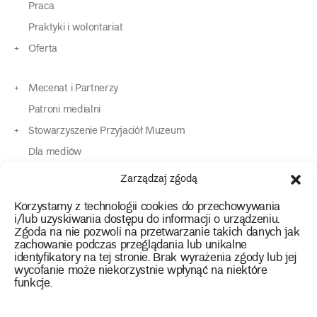
Praca
Praktyki i wolontariat
Oferta
Mecenat i Partnerzy
Patroni medialni
Stowarzyszenie Przyjaciół Muzeum
Dla mediów
Dla osób o specjalnych potrzebach
Zarządzaj zgodą
Komunikaty
Korzystamy z technologii cookies do przechowywania
Kontakt
i/lub uzyskiwania dostępu do informacji o urządzeniu.
Zgoda na nie pozwoli na przetwarzanie takich danych jak
zachowanie podczas przeglądania lub unikalne
instagram
twitter
facebook
youtube
tiktok
identyfikatory na tej stronie. Brak wyrażenia zgody lub jej
wycofanie może niekorzystnie wpłynąć na niektóre
funkcje.
Polityka prywatności
Deklaracja dostępności