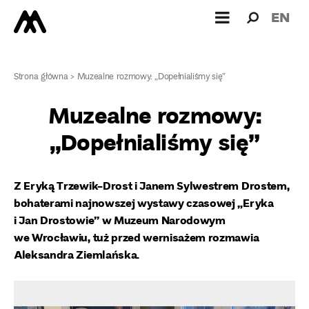
Wyszukiw
Wyszuk
EN
dla:
Strona główna
>
Muzealne rozmowy: „Dopełnialiśmy się”
Muzealne rozmowy:
„Dopełnialiśmy się”
Z Eryką Trzewik-Drost i Janem Sylwestrem Drostem,
bohaterami najnowszej
wystawy czasowej „Eryka
i Jan Drostowie” w Muzeum Narodowym
we Wrocławiu
, tuż przed wernisażem rozmawia
Aleksandra Ziemlańska.