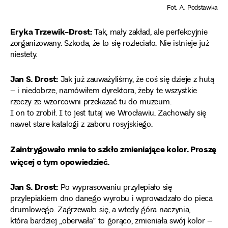
Fot. A. Podstawka
Eryka Trzewik-Drost:
Tak, mały zakład, ale perfekcyjnie
zorganizowany. Szkoda, że to się rozleciało. Nie istnieje już
niestety.
Jan S. Drost:
Jak już zauważyliśmy, że coś się dzieje z hutą
– i niedobrze, namówiłem dyrektora, żeby te wszystkie
rzeczy ze wzorcowni przekazać tu do muzeum.
I on to zrobił. I to jest tutaj we Wrocławiu. Zachowały się
nawet stare katalogi z zaboru rosyjskiego.
Zaintrygowało mnie to szkło zmieniające kolor. Proszę
więcej o tym opowiedzieć.
Jan S. Drost:
Po wyprasowaniu przylepiało się
przylepiakiem dno danego wyrobu i wprowadzało do pieca
drumlowego. Zagrzewało się, a wtedy góra naczynia,
która bardziej „oberwała” to gorąco, zmieniała swój kolor –