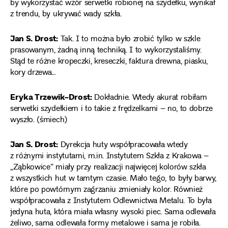
by wykorzystać wzór serwetki robionej na szydełku, wynikał
z trendu, by ukrywać wady szkła.
Jan S. Drost:
Tak. I to można było zrobić tylko w szkle
prasowanym, żadną inną techniką. I to wykorzystaliśmy.
Stąd te różne kropeczki, kreseczki, faktura drewna, piasku,
kory drzewa…
Eryka Trzewik-Drost:
Dokładnie. Wtedy akurat robiłam
serwetki szydełkiem i to takie z frędzelkami – no, to dobrze
wyszło. (śmiech)
Jan S. Drost:
Dyrekcja huty współpracowała wtedy
z różnymi instytutami, m.in. Instytutem Szkła z Krakowa –
„Ząbkowice” miały przy realizacji najwięcej kolorów szkła
z wszystkich hut w tamtym czasie. Mało tego, to były barwy,
które po powtórnym zagrzaniu zmieniały kolor. Również
współpracowała z Instytutem Odlewnictwa Metalu. To była
jedyna huta, która miała własny wysoki piec. Sama odlewała
żeliwo, sama odlewała formy metalowe i sama je robiła.