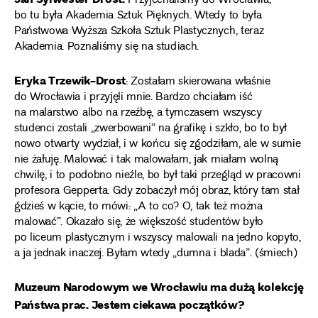
Przyjechaliśmy do Wrocławia,
bo tu była Akademia Sztuk Pięknych. Wtedy to była
Państwowa Wyższa Szkoła Sztuk Plastycznych, teraz
Akademia. Poznaliśmy się na studiach.
Eryka Trzewik-Drost
: Zostałam skierowana właśnie
do Wrocławia i przyjęli mnie. Bardzo chciałam iść
na malarstwo albo na rzeźbę, a tymczasem wszyscy
studenci zostali „zwerbowani” na grafikę i szkło, bo to był
nowo otwarty wydział, i w końcu się zgodziłam, ale w sumie
nie żałuję. Malować i tak malowałam, jak miałam wolną
chwilę, i to podobno nieźle, bo był taki przegląd w pracowni
profesora Gepperta. Gdy zobaczył mój obraz, który tam stał
gdzieś w kącie, to mówi: „A to co? O, tak też można
malować”. Okazało się, że większość studentów było
po liceum plastycznym i wszyscy malowali na jedno kopyto,
a ja jednak inaczej. Byłam wtedy „dumna i blada”. (śmiech)
Muzeum Narodowym we Wrocławiu ma dużą kolekcję
Państwa prac. Jestem ciekawa początków?